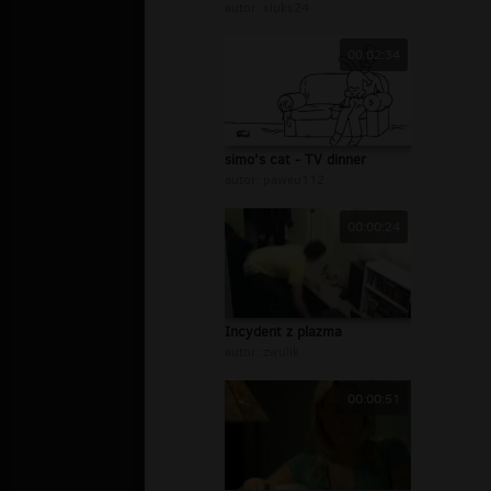
autor:
siuks24
00:02:34
simo's cat - TV dinner
autor:
paweu112
00:00:24
Incydent z plazma
autor:
zwulik
00:00:51