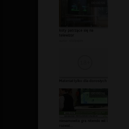
00:00:56
koty patrzące się na
telewizor
autor:
ololpajds
Materiał tylko dla dorosłych
00:00:16
niesamowita gra nitendo wii i
rozwal...