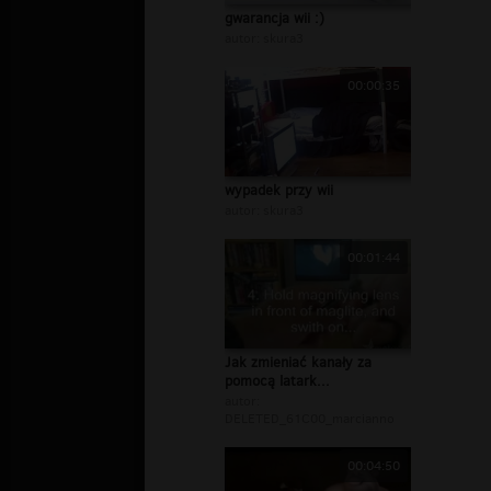
gwarancja wii :)
autor:
skura3
00:00:35
wypadek przy wii
autor:
skura3
00:01:44
Jak zmieniać kanały za
pomocą latark...
autor:
DELETED_61C00_marcianno
00:04:50