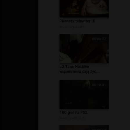
Pierwszy telewizor :D
autor:
myssszka
00:00:37
LG Time Machine
wspomnienia dają życ...
00:10:01
100 gier na PS2
autor:
piter12-6