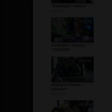
"Niewidzialny" telewizor
autor:
agmi
00:02:02
Pan Bogdan z Oleśnicy -
"CZERWONI"
00:01:01
Wyłączysz telewizor i
komputer?
autor:
WiXa
00:13:23