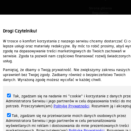
Strona główna
Regulamin
Polityka prywatności
Wszelkie prawa zastrzeżone © 2026 Patrz.pl
Drogi Czytelniku!
W trosce o komfort korzystania z naszego serwisu chcemy dostarczać Ci c
lepsze usługi oraz materiały redakcyjne. By móc to robić prosimy, abyś wyr
zgodę na dopasowywanie treści marketingowych do Twoich zachowań w
serwisie. Zgoda ta pozwoli nam częściowo finansować rozwój świadczonych
usług.
Pamiętaj, że dbamy o Twoją prywatność. Nie zwiększymy zakresu naszych
uprawnień bez Twojej zgody. Zadbamy również o bezpieczeństwo Twoich
danych. Wyrażoną zgodę możesz wycofać w każdej chwili.
Tak, zgadzam się na nadanie mi "cookie" i korzystanie z danych prze
Administratora Serwisu i jego partnerów w celu dopasowania treści do mo
potrzeb. Przeczytałem(am)
Politykę Prywatności
. Rozumiem ją i akceptuj
Tak, zgadzam się na przetwarzanie moich danych osobowych przez
Administratora Serwisu i jego partnerów w celu personalizowania
Nasza strona internetowa używa plików cookies (tzw. ciasteczka) w celach statysty
wyświetlanych mi reklam i dostosowania do mnie prezentowanych treści
reklamowych oraz funkcjonalnych. Dzięki nim możemy indywidualnie dostosować 
marketingowych. Przeczytałem(am)
Politykę Prywatności
. Rozumiem ją i