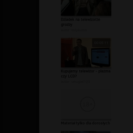
Dziadek na telewizorze
grozby
autor:
milykutno
00:05:11
Kupujemy telewizor - plazma
czy LCD?
autor:
smugiel123
Materiał tylko dla dorosłych