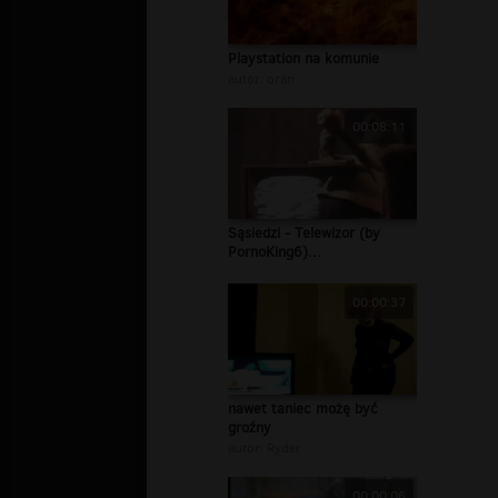
Playstation na komunie
autor:
oran
00:08:11
Sąsiedzi - Telewizor (by
PornoKing6)...
00:00:37
nawet taniec możę być
groźny
autor:
Ryder
00:00:06