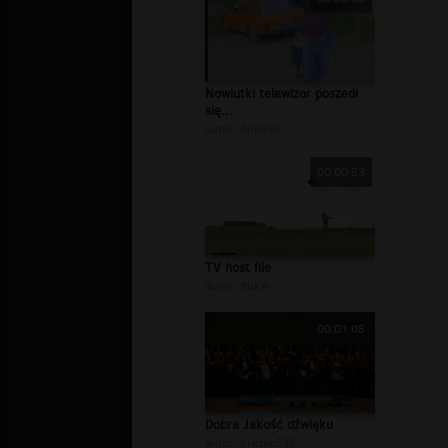
Nowiutki telewizor poszedł
się...
autor:
djmanic
00:00:53
TV host file
autor:
BuKA
00:01:08
Dobra Jakość dźwięku
autor:
prezes535