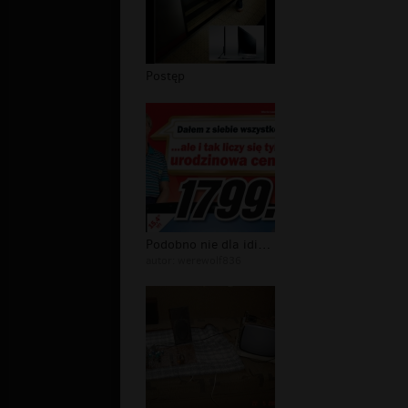
Postęp
Podobno nie dla idiotow,hmm
autor:
werewolf836