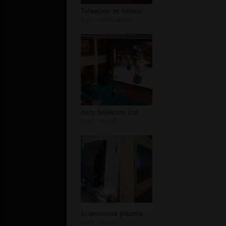
Telewizor ze śmieci
autor:
slaweklampy
duży telewizor lcd
autor:
skura3
ściemniona plazma
autor:
skura3