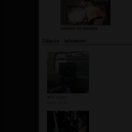
00:07:14
telewizor od sasiadow
Zdjęcia - telewizor
WTF 0201
autor:
kastur