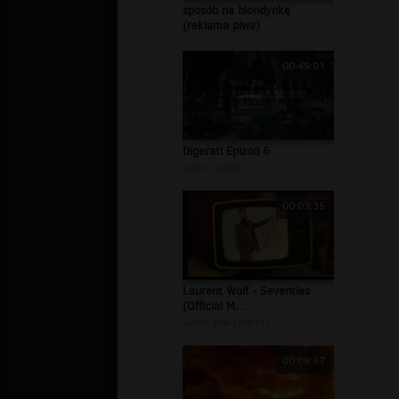
sposób na blondynkę
(reklama piwa)
00:49:01
Digerati Epizod 6
autor:
sadek
00:03:35
Laurent Wolf - Seventies
(Official M...
autor:
marcineq91
00:08:37