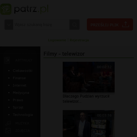
Logowanie
|
Rejestracja
Filmy - telewizor
ARTYKUŁY
00:02:32
Ciekawostki
Finanse
Internet
Medycyna
Dlaczego Pudzian wyrzucił
Prawo
telewizor...
Sprzęt
Technologia
00:03:16
MUZYKA
ZDJĘCIA