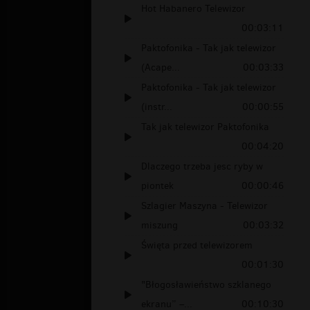
Hot Habanero Telewizor
00:03:11
Paktofonika - Tak jak telewizor
(Acape...
00:03:33
Paktofonika - Tak jak telewizor
(instr...
00:00:55
Tak jak telewizor Paktofonika
00:04:20
Dlaczego trzeba jesc ryby w
piontek
00:00:46
Szlagier Maszyna - Telewizor
miszung
00:03:32
Święta przed telewizorem
00:01:30
"Błogosławieństwo szklanego
ekranu” –...
00:10:30