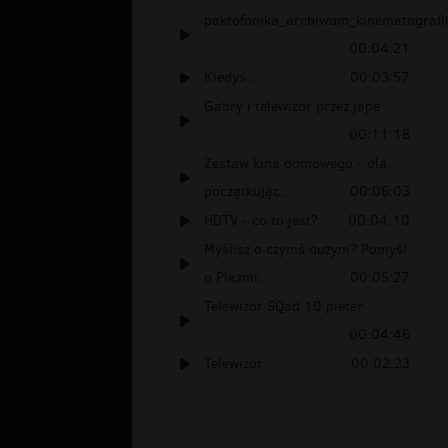
paktofonika_archiwum_kinematografii
00:04:21
Kiedyś...
00:03:57
Gabry i telewizor przez jape
00:11:18
Zestaw kina domowego - dla
początkując...
00:06:03
HDTV - co to jest?
00:04:10
Myślisz o czymś dużym? Pomyśl
o Plazmi...
00:05:27
Telewizor SQad 10 pieter
00:04:46
Telewizor
00:02:23