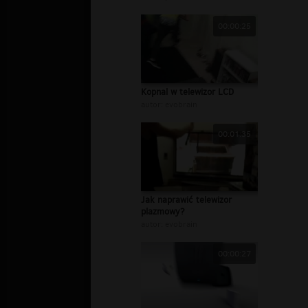
00:00:25
Kopnal w telewizor LCD
autor:
evobrain
00:01:35
Jak naprawić telewizor
plazmowy?
autor:
evobrain
00:00:27