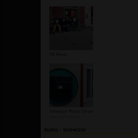
HD Ready
Telewizor Plaski Ekran
autor:
defmakaveli
Audio - telewizor