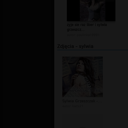
zyje sie raz liber i sylwia
grzeszcz...
autor:
paulinka19991
Zdjęcia - sylwia
Sylwia Grzeszczak - Komponując Siebi...
autor:
kami21