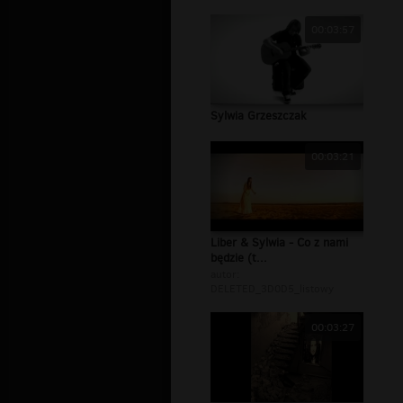
00:03:57
Sylwia Grzeszczak
00:03:21
Liber & Sylwia - Co z nami
będzie (t...
autor:
DELETED_3D0D5_listowy
00:03:27