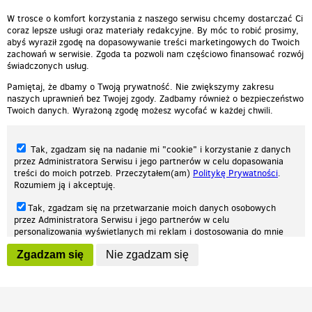
00:03:20
W trosce o komfort korzystania z naszego serwisu chcemy dostarczać Ci
coraz lepsze usługi oraz materiały redakcyjne. By móc to robić prosimy,
abyś wyraził zgodę na dopasowywanie treści marketingowych do Twoich
zachowań w serwisie. Zgoda ta pozwoli nam częściowo finansować rozwój
świadczonych usług.
Pamiętaj, że dbamy o Twoją prywatność. Nie zwiększymy zakresu
naszych uprawnień bez Twojej zgody. Zadbamy również o bezpieczeństwo
Twoich danych. Wyrażoną zgodę możesz wycofać w każdej chwili.
Tak, zgadzam się na nadanie mi "cookie" i korzystanie z danych
przez Administratora Serwisu i jego partnerów w celu dopasowania
treści do moich potrzeb. Przeczytałem(am)
Politykę Prywatności
.
Rozumiem ją i akceptuję.
Nasza strona internetowa używa plików cookies (tzw. ciasteczka) w celach
Tak, zgadzam się na przetwarzanie moich danych osobowych
statystycznych, reklamowych oraz funkcjonalnych. Dzięki nim możemy
przez Administratora Serwisu i jego partnerów w celu
indywidualnie dostosować stronę do twoich potrzeb. Każdy może zaakceptować
personalizowania wyświetlanych mi reklam i dostosowania do mnie
pliki cookies albo ma możliwość wyłączenia ich w przeglądarce, dzięki czemu nie
prezentowanych treści marketingowych. Przeczytałem(am)
Politykę
będą zbierane żadne informacje.
Zgadzam się
Nie zgadzam się
Prywatności
. Rozumiem ją i akceptuję.
Zapoznaj się z naszą polityką prywatności
Ok, rozumiem
Wyrażenie powyższych zgód jest dobrowolne i możesz je w dowolnym
momencie wycofać (na podstronie z
ustawieniami prywatności
),
odznaczając wybraną zgodę i klikając przycisk "nie zgadzam się", z