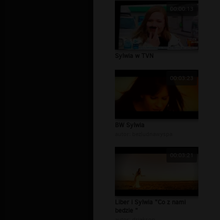
00:00:13
Sylwia w TVN
00:03:23
BW Sylwia
autor:
bezludnawyspa
00:03:21
Liber i Sylwia "Co z nami
bedzie "
autor:
drjakson