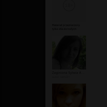
Materiał przeznaczony
tylko dla dorosłych
Zaginiona Sylwia Andrzejuk Zaginiona...
autor:
kami21