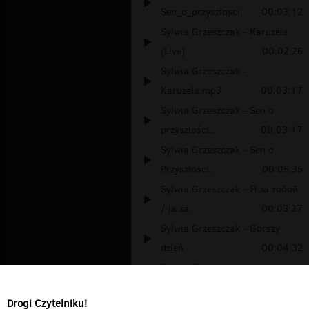
Sen_o_przyszlosci.
00:03:12
Sylwia Grzeszczak - Karuzela
(Live)
00:02:26
Sylwia Grzeszczak -
Karuzela.mp3
00:03:17
Sylwia Grzeszczak - Sen o
przyszłości...
00:03:17
Sylwia Grzeszczak - Sen o
Przyszłości...
00:05:35
Sylwia Grzeszczak - Я за тобой
/ ja za...
00:03:27
Sylwia Grzeszczak - Gorszy
dzień.
00:04:32
Sylwia Grzeszczak -
Najprzytulniej
00:03:26
Drogi Czytelniku!
Sylwia Grzeszczak - Imię trawy