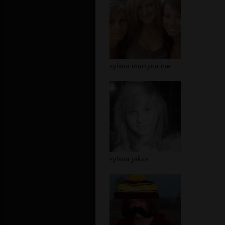
sylwia martyna nie wiem
sylwia jakas