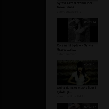
Sylwia Grzeszczak&Liber -
Nowe Szans...
autor:
puszka6412
00:03:14
Co z nami będzie - Sylwia
Grzeszczak...
autor:
m4rcinpl
00:05:01
wojna damsko meska liber i
sylwia gr...
autor:
paulinka19991
00:03:37