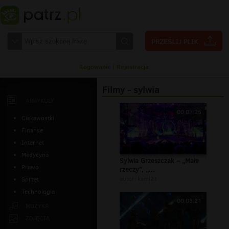
Logowanie
|
Rejestracja
Filmy - sylwia
ARTYKUŁY
00:07:25
Ciekawostki
Finanse
Internet
Medycyna
Sylwia Grzeszczak – „Małe
Prawo
rzeczy”, „...
autor:
kami21
Sprzęt
Technologia
00:03:21
MUZYKA
ZDJĘCIA