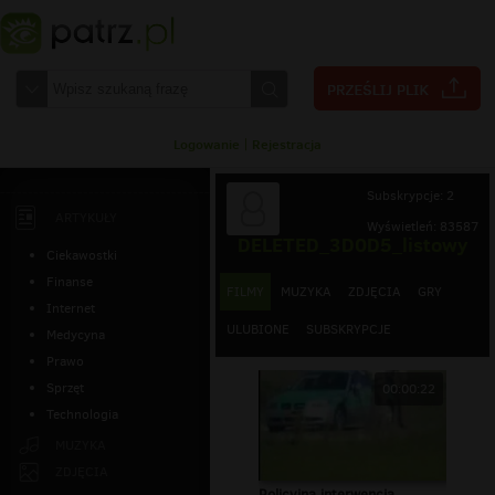
Logowanie
|
Rejestracja
Subskrypcje: 2
ARTYKUŁY
Wyświetleń: 83587
DELETED_3D0D5_listowy
Ciekawostki
Finanse
FILMY
MUZYKA
ZDJĘCIA
GRY
Internet
ULUBIONE
SUBSKRYPCJE
Medycyna
Prawo
Sprzęt
00:00:22
Technologia
MUZYKA
ZDJĘCIA
Policyjna interwencja