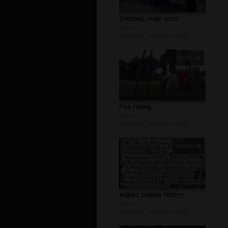
Zostawic moje ucho
autor:
DELETED_3D0D5_listowy
00:02:49
free runing
autor:
DELETED_3D0D5_listowy
00:00:08
wojsko polskie history
autor:
DELETED_3D0D5_listowy