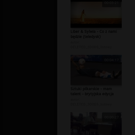
00:03:21
Liber & Sylwia - Co z nami
będzie (teledysk)
autor:
DELETED_3D0D5_listowy
00:04:17
Sztuki pilkarskie - mam
talent - brytyjska edycja
autor:
DELETED_3D0D5_listowy
00:00:27