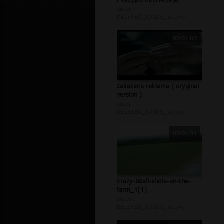
autor:
DELETED_3D0D5_listowy
00:01:00
zakazana reklama ( oryginal
version )
autor:
DELETED_3D0D5_listowy
00:01:31
crazy-bball-shots-on-the-
farm_1[1]
autor:
DELETED_3D0D5_listowy