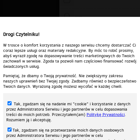
WiXa
Drogi Czytelniku!
cieplutkiDARIUSZ
W trosce o komfort korzystania z naszego serwisu chcemy dostarczać Ci
coraz lepsze usługi oraz materiały redakcyjne. By móc to robić prosimy,
abyś wyraził zgodę na dopasowywanie treści marketingowych do Twoich
zachowań w serwisie. Zgoda ta pozwoli nam częściowo finansować rozwój
świadczonych usług.
Pamiętaj, że dbamy o Twoją prywatność. Nie zwiększymy zakresu
naszych uprawnień bez Twojej zgody. Zadbamy również o bezpieczeństwo
Twoich danych. Wyrażoną zgodę możesz wycofać w każdej chwili.
Tak, zgadzam się na nadanie mi "cookie" i korzystanie z danych
przez Administratora Serwisu i jego partnerów w celu dopasowania
treści do moich potrzeb. Przeczytałem(am)
Politykę Prywatności
.
Rozumiem ją i akceptuję.
Nasza strona internetowa używa plików cookies (tzw. ciasteczka) w celach
Tak, zgadzam się na przetwarzanie moich danych osobowych
statystycznych, reklamowych oraz funkcjonalnych. Dzięki nim możemy
przez Administratora Serwisu i jego partnerów w celu
indywidualnie dostosować stronę do twoich potrzeb. Każdy może zaakceptować