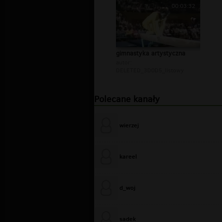
00:03:32
gimnastyka artystyczna
autor:
DELETED_3D0D5_listowy
Polecane kanały
wierzej
kareel
d_woj
sadek