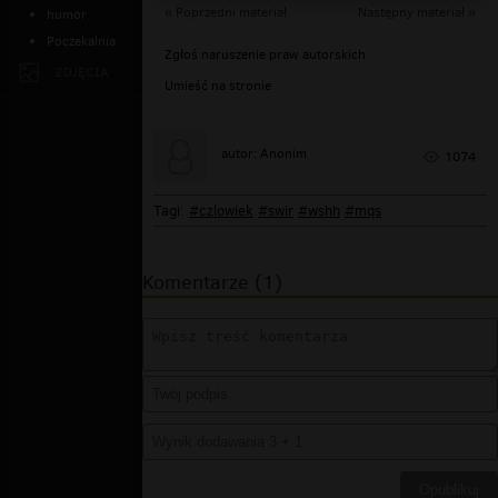
« Poprzedni materiał
Następny materiał »
humor
Poczekalnia
Zgłoś naruszenie praw autorskich
ZDJĘCIA
Umieść na stronie
autor: Anonim
1074
Tagi:
#czlowiek
#swir
#wshh
#mqs
Komentarze (1)