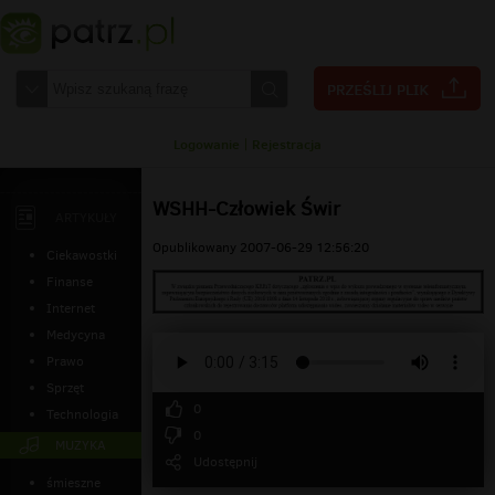
Logowanie
|
Rejestracja
WSHH-Człowiek Świr
ARTYKUŁY
Opublikowany 2007-06-29 12:56:20
Ciekawostki
Finanse
Internet
Medycyna
Prawo
Sprzęt
0
Technologia
0
MUZYKA
Udostępnij
śmieszne