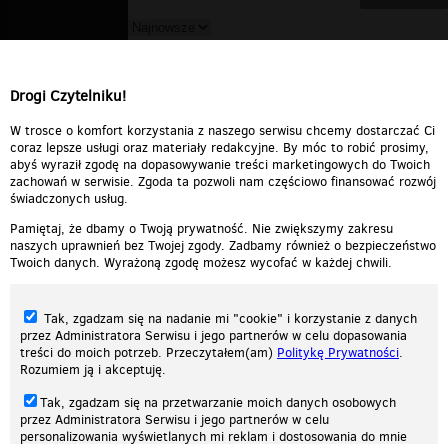
dżidżidżishit
▪
2011-04-04 00:38:38
Joł! Mqs solo a z kim jeszcze nagrywałeś?
Drogi Czytelniku!
Odpowiedz
0
0
Zgłoś treść
W trosce o komfort korzystania z naszego serwisu chcemy dostarczać Ci
coraz lepsze usługi oraz materiały redakcyjne. By móc to robić prosimy,
abyś wyraził zgodę na dopasowywanie treści marketingowych do Twoich
zachowań w serwisie. Zgoda ta pozwoli nam częściowo finansować rozwój
świadczonych usług.
Pamiętaj, że dbamy o Twoją prywatność. Nie zwiększymy zakresu
naszych uprawnień bez Twojej zgody. Zadbamy również o bezpieczeństwo
Twoich danych. Wyrażoną zgodę możesz wycofać w każdej chwili.
Tak, zgadzam się na nadanie mi "cookie" i korzystanie z danych
przez Administratora Serwisu i jego partnerów w celu dopasowania
treści do moich potrzeb. Przeczytałem(am)
Politykę Prywatności
.
Rozumiem ją i akceptuję.
Nasza strona internetowa używa plików cookies (tzw. ciasteczka) w celach
Tak, zgadzam się na przetwarzanie moich danych osobowych
statystycznych, reklamowych oraz funkcjonalnych. Dzięki nim możemy
przez Administratora Serwisu i jego partnerów w celu
indywidualnie dostosować stronę do twoich potrzeb. Każdy może zaakceptować
personalizowania wyświetlanych mi reklam i dostosowania do mnie
pliki cookies albo ma możliwość wyłączenia ich w przeglądarce, dzięki czemu nie