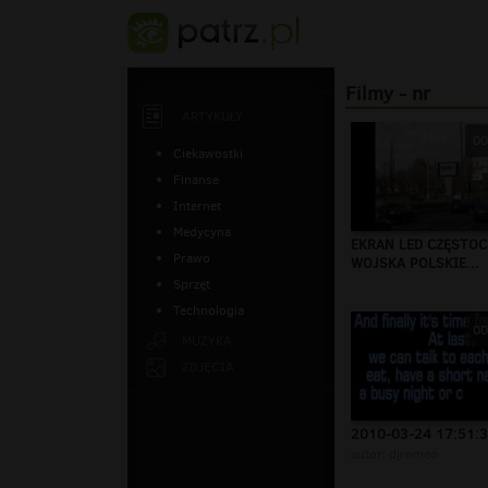
Filmy - nr
ARTYKUŁY
00
Ciekawostki
Finanse
Internet
Medycyna
EKRAN LED CZĘSTO
Prawo
WOJSKA POLSKIE...
Sprzęt
Technologia
00
MUZYKA
ZDJĘCIA
2010-03-24 17:51:
autor:
djromeo