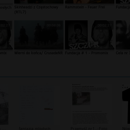
rosłych
Skinheadzi z Częstochowy
Rammstein - Feuer Frei
Fundacj
(RTL7)
:02:27
00:08:06
00:02:27
omix
Wierni do końca/ CrusadeNR
Fundacja # 1 - Promomix
Cela nr 
Kubica na testach w Polsce
fantazja mlodych
Przemyśl.nr1..-Foto
Nów