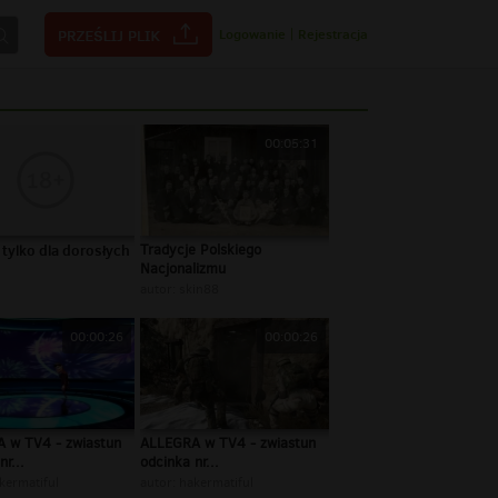
Logowanie
|
Rejestracja
00:05:31
 tylko dla dorosłych
Tradycje Polskiego
Nacjonalizmu
autor:
skin88
00:00:26
00:00:26
 w TV4 - zwiastun
ALLEGRA w TV4 - zwiastun
nr...
odcinka nr...
kermatiful
autor:
hakermatiful