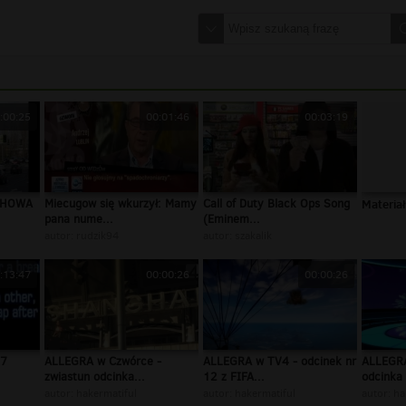
:00:25
00:01:46
00:03:19
CHOWA
Miecugow się wkurzył: Mamy
Call of Duty Black Ops Song
Materiał
pana nume...
(Eminem...
autor:
rudzik94
autor:
szakalik
:13:47
00:00:26
00:00:26
37
ALLEGRA w Czwórce -
ALLEGRA w TV4 - odcinek nr
ALLEGRA
zwiastun odcinka...
12 z FIFA...
odcinka 
autor:
hakermatiful
autor:
hakermatiful
autor:
ha