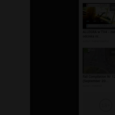
00
ALLEGRA w TV4 - zwi
odcinka nr...
autor:
hakermatiful
00
Fail Compilation Nr 1
(September 20...
autor:
meteo0