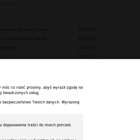
r:
P3T3R
uropean Skinhead Army
00:03:27
b nr4 Nagły Atak spawa...
00:05:57
razwiem
00:03:28
 nr.2
00:06:37
zy
00:03:36
y móc to robić prosimy, abyś wyraził zgodę na
j świadczonych usług.
 o bezpieczeństwo Twoich danych. Wyrażoną
lu dopasowania treści do moich potrzeb.