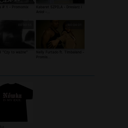
a # 1 - Promomix
Kabaret SZPILA - Dresiarz i
Anioł -...
00:00:55
00:04:01
3 "Czy to ważne"
Nelly Furtado ft. Timbaland -
Promis...
ka