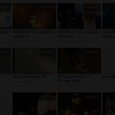
:00:26
00:00:25
00:00:23
astun
ALLEGRA w TV4 - zwiastun
ALLEGRA w TV4 - zwiastun
ALLEGRA
odcinka nr...
odcinka nr...
odcinka 
autor:
hakermatiful
autor:
hakermatiful
autor:
ha
:06:39
00:06:02
00:07:07
2
Fail Compilation Nr 10
Fail Compilation Nr 13
Materiał
(October 2009...
autor:
meteo0
autor:
meteo0
00:07:41
00:03:21