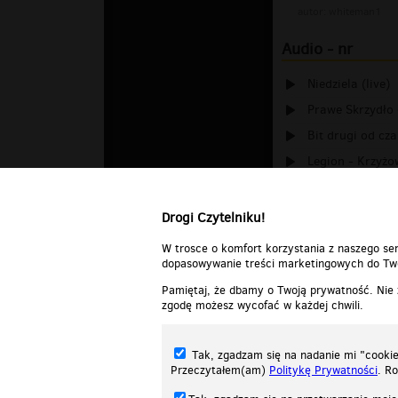
autor:
whiteman1
Audio - nr
Niedziela (live)
Prawe Skrzydło
Bit drugi od cz
Legion - Krzyżo
Piosenka Twierd
Drogi Czytelniku!
W trosce o komfort korzystania z naszego ser
dopasowywanie treści marketingowych do Two
Pamiętaj, że dbamy o Twoją prywatność. Nie
zgodę możesz wycofać w każdej chwili.
Tak, zgadzam się na nadanie mi "cookie"
Przeczytałem(am)
Politykę Prywatności
. R