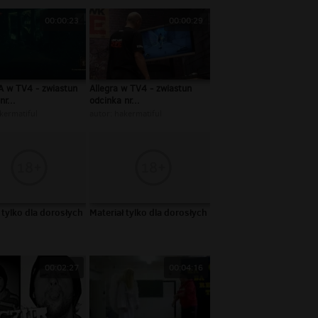
00:00:23
00:00:29
 w TV4 - zwiastun
Allegra w TV4 - zwiastun
nr...
odcinka nr...
kermatiful
autor:
hakermatiful
 tylko dla dorosłych
Materiał tylko dla dorosłych
00:02:27
00:04:16