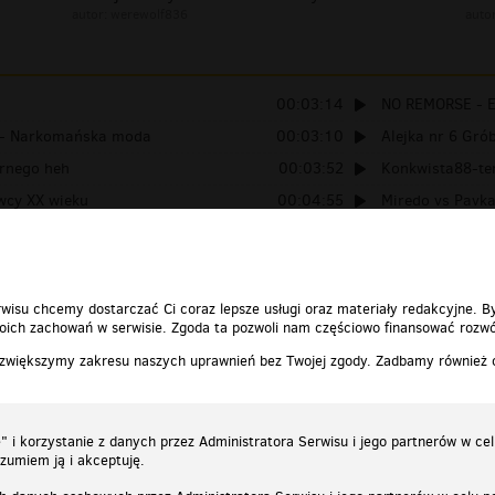
autor:
werewolf836
auto
00:03:14
NO REMORSE - E
 - Narkomańska moda
00:03:10
Alejka nr 6 Gró
arnego heh
00:03:52
Konkwista88-te
wcy XX wieku
00:04:55
Miredo vs Pavka
zy 2
00:02:51
Piosenka Twierd
wisu chcemy dostarczać Ci coraz lepsze usługi oraz materiały redakcyjne. B
ich zachowań w serwisie. Zgoda ta pozwoli nam częściowo finansować rozwó
 zwiększymy zakresu naszych uprawnień bez Twojej zgody. Zadbamy również
 i korzystanie z danych przez Administratora Serwisu i jego partnerów w ce
ozumiem ją i akceptuję.