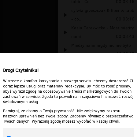
tabb - Co...
00:03:16
sylwia grzeszczak & liber & tabb
- co...
00:03:16
Kasia Cerekwicka - Most między
nami
00:03:43
Miedzy nami nigdy nic nie było
00:03:25
to za nami
00:05:26
Drogi Czytelniku!
Jest z nami rydzyk
00:01:18
spiewaj z nami
00:02:46
W trosce o komfort korzystania z naszego serwisu chcemy dostarczać Ci
coraz lepsze usługi oraz materiały redakcyjne. By móc to robić prosimy,
abyś wyraził zgodę na dopasowywanie treści marketingowych do Twoich
zachowań w serwisie. Zgoda ta pozwoli nam częściowo finansować rozwój
świadczonych usług.
Pamiętaj, że dbamy o Twoją prywatność. Nie zwiększymy zakresu
naszych uprawnień bez Twojej zgody. Zadbamy również o bezpieczeństwo
Twoich danych. Wyrażoną zgodę możesz wycofać w każdej chwili.