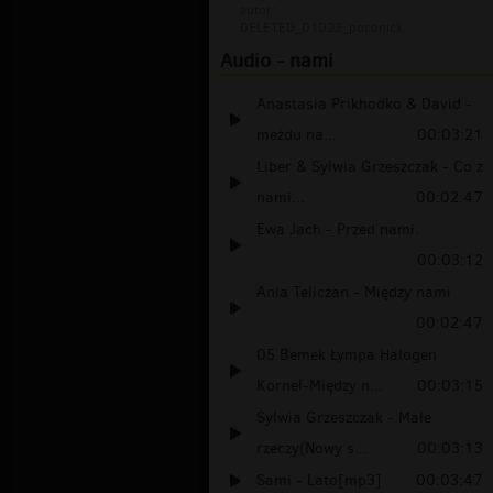
autor:
DELETED_D1D22_poconick
Audio - nami
Anastasia Prikhodko & David -
meżdu na...
00:03:21
Liber & Sylwia Grzeszczak - Co z
nami...
00:02:47
Ewa Jach - Przed nami.
00:03:12
Ania Teliczan - Między nami
00:02:47
05.Bemek Łympa Halogen
Kornel-Między n...
00:03:15
Sylwia Grzeszczak - Małe
rzeczy(Nowy s...
00:03:13
Sami - Lato[mp3]
00:03:47