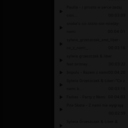
Paulla - i prosto w serce zadaj
cios...
00:03:09
snake's-co-stalo-sie-miedzy-
nami
00:04:01
sylwia_grzeszczak_and_liber-
co_z_nami_...
00:03:16
sylwia grzeszczak & liber
feat.britney...
00:03:22
Impuls - Razem z nami
00:04:20
Sylwia Grzeszczak & Liber-"Co z
nami b...
00:03:15
Failies - Party z Nami
00:04:03
Pite Skate - Z nami nie wygrają
00:02:59
Sylwia Grzeszczak & Liber &