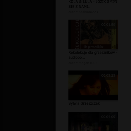
KOLA & LULA - JOZIK SMIYJ
SIE Z NAMI...
autor:
paskuda223
00:01:59
Rekolekcje dla grzeszników -
audiobo...
autor:
megan1002
00:03:23
Sylwia Grzeszczak
00:04:09