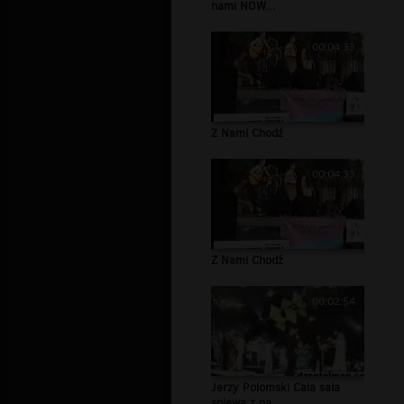
nami NOW...
00:04:33
Z Nami Chodź
00:04:33
Z Nami Chodź
00:02:54
Jerzy Polomski Cala sala
spiewa z na...