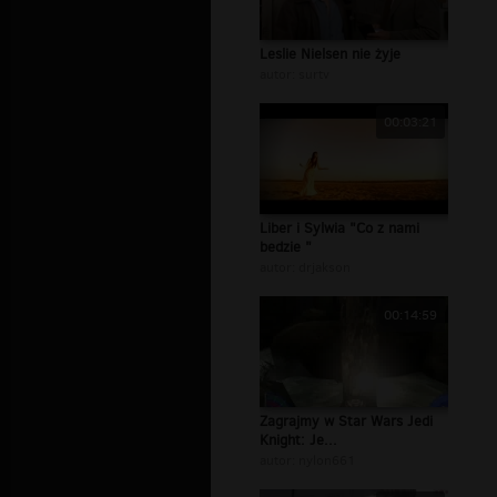
Leslie Nielsen nie żyje
autor:
surtv
00:03:21
Liber i Sylwia "Co z nami
bedzie "
autor:
drjakson
00:14:59
Zagrajmy w Star Wars Jedi
Knight: Je...
autor:
nylon661