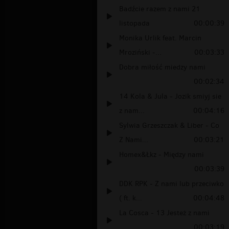
Badźcie razem z nami 21
listopada
00:00:39
Monika Urlik feat. Marcin
Mroziński -...
00:03:33
Dobra miłość miedzy nami
00:02:34
14 Kola & Jula - Jozik smiyj sie
z nam...
00:04:16
Sylwia Grzeszczak & Liber - Co
Z Nami...
00:03:21
Homex&Łkz - Między nami
00:03:39
DDK RPK - Z nami lub przeciwko
( ft. k...
00:04:48
La Cosca - 13 Jesteż z nami
00:03:19