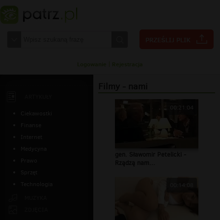
Logowanie
|
Rejestracja
Filmy - nami
ARTYKUŁY
00:21:04
Ciekawostki
Finanse
Internet
Medycyna
gen. Sławomir Petelicki -
Prawo
Rządzą nam...
Sprzęt
Technologia
00:14:08
MUZYKA
ZDJĘCIA