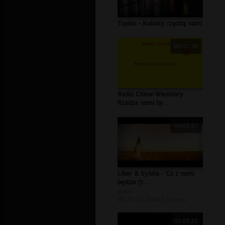
Toples - Kobiety rządzą nami
00:02:38
Radio Chlew-Wiesniary
Rzadza nami by...
00:03:21
Liber & Sylwia - Co z nami
będzie (t...
autor:
DELETED_3D0D5_listowy
00:03:23