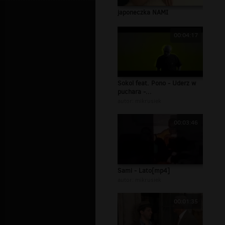
japoneczka NAMI
00:04:17
Sokol feat. Pono - Uderz w
puchara -...
autor:
mikrusiek
00:03:46
Sami - Lato[mp4]
autor:
mikrusiek
00:01:35