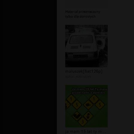
Materiał przeznaczony
tylko dla dorosłych
maluszek[fiat126p]
autor:
mikrusiek
ja mam 15 lat ty masz 15 lat przed n...