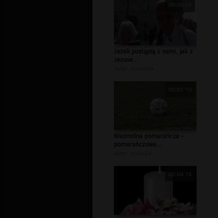
00:00:56
Jeżeli postąpią z nami, jak z
Jezuse...
autor:
dwazlote
00:01:10
Nieznośna pomarańcza -
pomarańczowe...
autor:
siuks24
00:04:15