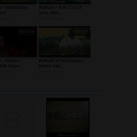
 - Napierdalam
WuWunio - N.W.J.I.A.J.R.
lex)
(prod. Wiat...
wunio
autor:
wuwunio
00:09:29
00:04:29
 - Koncert -
WuWunio & Pat Kustoms -
008 Impro...
Instant Kajd...
wunio
autor:
wuwunio