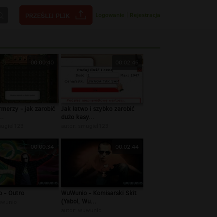
Logowanie
|
Rejestracja
00:00:40
00:02:46
rmerzy - jak zarobić
Jak łatwo i szybko zarobić
..
dużo kasy...
ugiel123
autor:
smugiel123
00:00:34
00:02:44
 - Outro
WuWunio - Komisarski Skit
(Yabol, Wu...
wunio
autor:
wuwunio