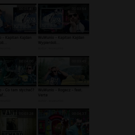
00:03:41
00:03:54
 - Kapitan Kajdan
WuWunio - Kapitan Kajdan
li...
Wypierdoli...
wunio
autor:
wuwunio
00:04:00
00:03:49
 - Co tam słychać?
WuWunio - Rogacz - feat.
f...
Verte
wunio
autor:
wuwunio
00:03:28
00:04:37