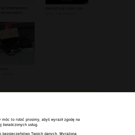
riał przeznaczony
demot nie mam czasu kasy na piwo
 dla dorosłych
autor:
marcineq91
ram...
r:
zooolw
ie mam kasy
00:03:13
y móc to robić prosimy, abyś wyraził zgodę na
j świadczonych usług.
 o bezpieczeństwo Twoich danych. Wyrażoną