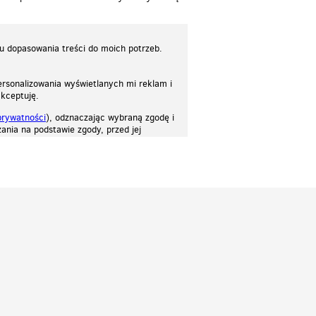
lu dopasowania treści do moich potrzeb.
rsonalizowania wyświetlanych mi reklam i
akceptuję.
prywatności
), odznaczając wybraną zgodę i
ania na podstawie zgody, przed jej
osować stronę do twoich potrzeb. Każdy może zaakceptować pliki cookies albo ma
cje.
Patrz.pl
Strona główna