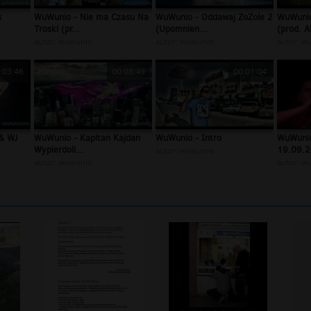
s
WuWunio - Nie ma Czasu Na
WuWunio - Oddawaj ZoZole 2
WuWunio
Troski (pr...
(Upomnien...
(prod. A
autor:
wuwunio
autor:
wuwunio
autor:
wu
:03:46
00:03:49
00:01:04
& WJ
WuWunio - Kapitan Kajdan
WuWunio - Intro
WuWunio
Wypierdoli...
19.09.2
autor:
wuwunio
autor:
wuwunio
autor:
wu