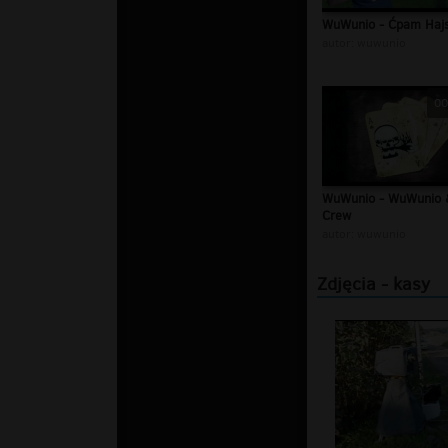
WuWunio - Ćpam Haj
autor:
wuwunio
00
WuWunio - WuWunio 
Crew
autor:
wuwunio
Zdjęcia - kasy