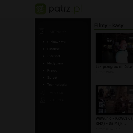
Filmy - kasy
ARTYKUŁY
00
Ciekawostki
Finanse
Internet
Medycyna
Jak przegrać mnóstw
Prawo
autor:
WiXa
Sprzęt
Technologia
00
MUZYKA
ZDJĘCIA
WuWunio - KKWCzK 
RMX) - Da Majk...
autor:
wuwunio