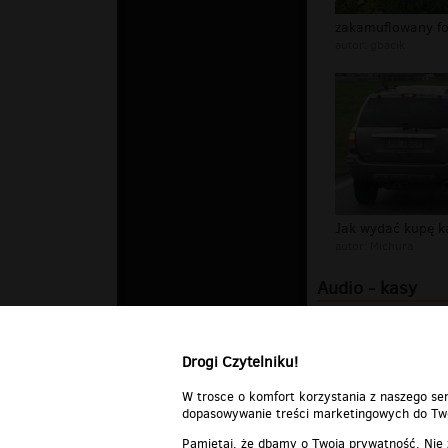
autor:
gbacik
autor:
Michura
Audio - kasy
kapitan kajdan w
Drogi Czytelniku!
W trosce o komfort korzystania z naszego ser
dopasowywanie treści marketingowych do Two
Pamiętaj, że dbamy o Twoją prywatność. Nie