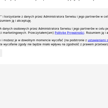
 i korzystanie z danych przez Administratora Serwisu i jego partnerów w ce
ozumiem ją i akceptuję.
h danych osobowych przez Administratora Serwisu i jego partnerów w celu pe
ści marketingowych. Przeczytałem(am)
Politykę Prywatności
. Rozumiem ją i 
e i możesz je w dowolnym momencie wycofać (na podstronie z
ustawieniami 
, że wycofanie zgody nie będzie miało wpływu na zgodność z prawem przetwarz
ystycznych, reklamowych oraz funkcjonalnych. Dzięki nim możemy indywidualnie dost
liwość wyłączenia ich w przeglądarce, dzięki czemu nie będą zbierane żadne informa
Zapoznaj się z naszą polityką prywatności
Ok, rozumiem