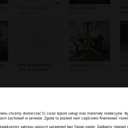
zakamuflowany fotoradar
list do gazowni
Kasy biletowe
Mate
tylko
autor:
gbacik
autor:
kastur
Jak wydać kupę kasy na własne tablic...
Materiał przeznaczony
Gdy brak kasy na dobry sprzet
Zbie
tylko dla dorosłych
autor:
Regit
auto
ypierdoli cie z kasy -...
00:00:34
Zjadłbym ale n
wisu chcemy dostarczać Ci coraz lepsze usługi oraz materiały redakcyjne. B
ich zachowań w serwisie. Zgoda ta pozwoli nam częściowo finansować rozwó
 zwiększymy zakresu naszych uprawnień bez Twojej zgody. Zadbamy również