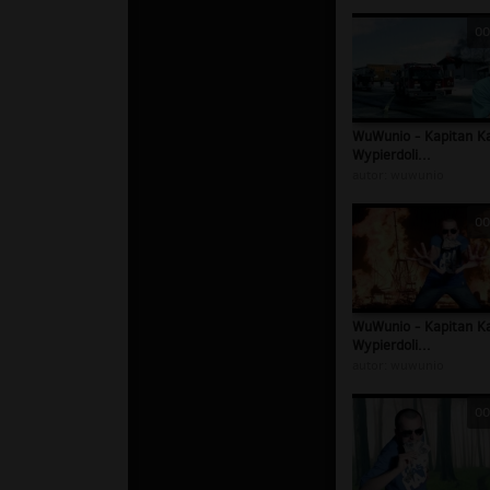
00
WuWunio - Kapitan K
Wypierdoli...
autor:
wuwunio
00
WuWunio - Kapitan K
Wypierdoli...
autor:
wuwunio
00