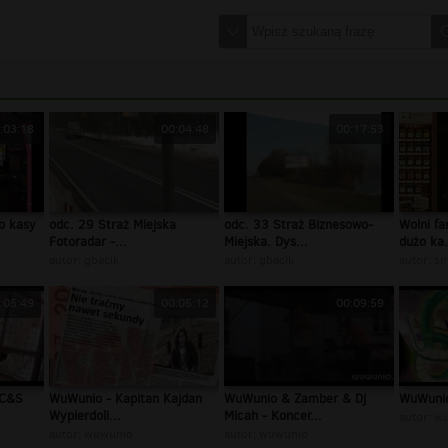
:03:18
00:04:48
00:17:53
o kasy
odc. 29 Straż Miejska
odc. 33 Straż Biznesowo-
Wolni fa
Fotoradar -...
Miejska. Dys...
dużo ka.
autor:
gbacik
autor:
gbacik
autor:
sm
:05:49
00:05:12
00:09:59
(C&S
WuWunio - Kapitan Kajdan
WuWunio & Zamber & Dj
WuWunio
Wypierdoli...
Micah - Koncer...
autor:
wu
autor:
wuwunio
autor:
wuwunio