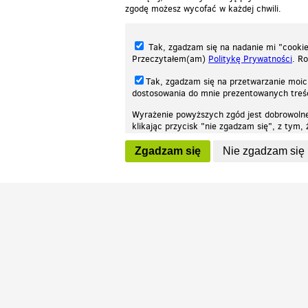
zgodę możesz wycofać w każdej chwili.
Tak, zgadzam się na nadanie mi "cookie"
Przeczytałem(am)
Politykę Prywatności
. R
Tak, zgadzam się na przetwarzanie moic
dostosowania do mnie prezentowanych tre
Wyrażenie powyższych zgód jest dobrowoln
klikając przycisk "nie zgadzam się", z tym
Nasza strona internetowa używa plików cookies (tzw. ciasteczka) w celach stat
wycofaniem.
moż
Zgadzam się
Nie zgadzam się