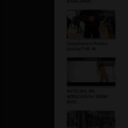
prawa człowi...
00:04:12
Zamaskowani Bandyci
(policja?) VS. W...
00:00:54
NUTECZKA JAK
WÓDECZKA!!!✔ DOBRY
BASS...
00:01:00