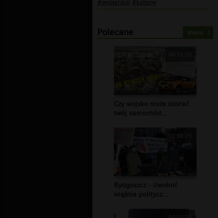
#wypierdoli
#kabony
Polecane
Więcej
00:33:20
Czy wojsko może zabrać
twój samochód...
02:38:29
Bydgoszcz - Uwolnić
więźnia politycz...
00:01:38