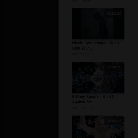
autor:
pitag
00:03:20
Nicole Scherzinger - Don't
Hold Your...
autor:
kami21
00:04:28
Britney Spears - Hold It
Against Me...
autor:
kami21
00:04:28