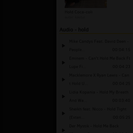
Hołd Coca-coli
autor:
kastur
Audio - hold
Mike Candys Feat. David Deen -
People...
00:04:15
Eminem - Can't Hold Me Back Ft
Lupe Fi...
00:04:23
Macklemore X Ryan Lewis - Can
t Hold U...
00:04:25
Lidia Kopania - Hold My Breath
And Wa...
00:03:40
Sheikh feat. Nicco - Hold Tight
(Exten...
00:05:25
Der Mystik - Hold Me Back