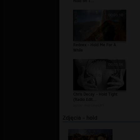
Hold on T...
00:03:10
Rednex - Hold Me For A
While
00:03:06
Chris Decay - Hold Tight
(Radio Edit...
autor:
marcineq91
Zdjęcia - hold