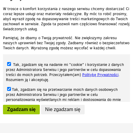
Michael Jackson feat Akon -
Hold My H...
00:03:31
W trosce o komfort korzystania z naszego serwisu chcemy dostarczać Ci
coraz lepsze usługi oraz materiały redakcyjne. By móc to robić prosimy,
abyś wyraził zgodę na dopasowywanie treści marketingowych do Twoich
zachowań w serwisie. Zgoda ta pozwoli nam częściowo finansować rozwój
świadczonych usług.
Pamiętaj, że dbamy o Twoją prywatność. Nie zwiększymy zakresu
naszych uprawnień bez Twojej zgody. Zadbamy również o bezpieczeństwo
Twoich danych. Wyrażoną zgodę możesz wycofać w każdej chwili.
Tak, zgadzam się na nadanie mi "cookie" i korzystanie z danych
przez Administratora Serwisu i jego partnerów w celu dopasowania
treści do moich potrzeb. Przeczytałem(am)
Politykę Prywatności
.
Rozumiem ją i akceptuję.
Nasza strona internetowa używa plików cookies (tzw. ciasteczka) w celach
Tak, zgadzam się na przetwarzanie moich danych osobowych
statystycznych, reklamowych oraz funkcjonalnych. Dzięki nim możemy
przez Administratora Serwisu i jego partnerów w celu
indywidualnie dostosować stronę do twoich potrzeb. Każdy może zaakceptować
personalizowania wyświetlanych mi reklam i dostosowania do mnie
pliki cookies albo ma możliwość wyłączenia ich w przeglądarce, dzięki czemu nie
prezentowanych treści marketingowych. Przeczytałem(am)
Politykę
będą zbierane żadne informacje.
Zgadzam się
Nie zgadzam się
Prywatności
. Rozumiem ją i akceptuję.
Zapoznaj się z naszą polityką prywatności
Ok, rozumiem
Wyrażenie powyższych zgód jest dobrowolne i możesz je w dowolnym
momencie wycofać (na podstronie z
ustawieniami prywatności
),
odznaczając wybraną zgodę i klikając przycisk "nie zgadzam się", z