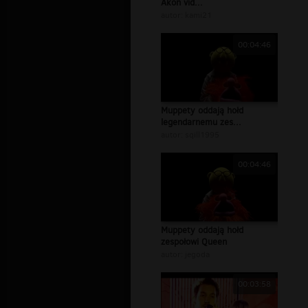
Akon vid...
autor:
kami21
00:04:46
Muppety oddają hołd
legendarnemu zes...
autor:
sqill1995
00:04:46
Muppety oddają hołd
zespołowi Queen
autor:
jegoda
00:03:58