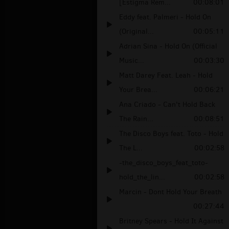
[Estigma Rem...
00:08:01
Eddy feat. Palmeri - Hold On
(Original...
00:05:11
Adrian Sina - Hold On (Official
Music...
00:03:30
Matt Darey Feat. Leah - Hold
Your Brea...
00:06:21
Ana Criado - Can't Hold Back
The Rain...
00:08:51
The Disco Boys feat. Toto - Hold
The L...
00:02:58
-the_disco_boys_feat_toto-
hold_the_lin...
00:02:58
Marcin - Dont Hold Your Breath
00:27:44
Britney Spears - Hold It Against