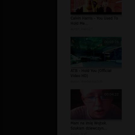
Calvin Harris - You Used To
Hold Me...
autor:
kami21
00:03:28
ATB - Hold You (Official
Video HD)
autor:
modernaclub
00:04:22
Mam na imię Wojtek.
Szukam dziewczyn...
autor:
tref