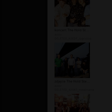
koncert The Hold Steady
autor:
DELETED_82EDF_tygrysisa
zdjęcia The Hold Steady
autor:
DELETED_42087_metalmania