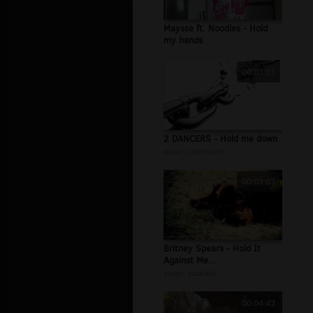
Maysse ft. Noodles - Hold
my hands
00:03:51
2 DANCERS - Hold me down
autor:
czarnocin
00:03:03
Britney Spears - Hold It
Against Me...
autor:
szakalik
00:04:47