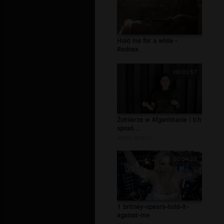
Hold me for a while -
Rednex.
00:03:57
Żołnierze w Afganistanie i ich
sposó...
autor:
gbacik
00:04:28
1 britney-spears-hold-it-
against-me