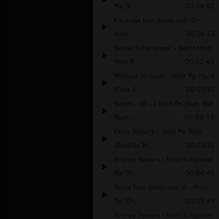
Me (K...
00:04:02
Karanda feat david call -On
hold
00:06:53
Nicole Scherzinger - Don't Hold
Your B...
00:02:44
Michael Jackson - Hold My Hand
(Feat A...
00:03:32
Slash - 10 - I Hold On (feat. Kid
Rock...
00:04:17
Chris Victory - Hold Me Now
(Godlike M...
00:03:25
Britney Spears - Hold It Against
Me (M...
00:04:46
Xonia feat. Deepcentral - Hold
On (Ori...
00:03:49
Britney Spears - Hold It Against