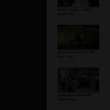
Britney Spears - Hold It
against Me...
autor:
evobrain
00:03:43
Michael Jackson Duet with
Akon - Hol...
autor:
kami21
00:04:26
Suwalczanie oddali hołd
Józefowi Gaj...
autor:
kami21