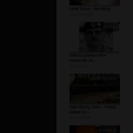
Linda Brava - Ave Maria
autor:
tymothy
00:02:50
Hołd ku pamięci ofiar
katastrofy lot...
autor:
pitix
00:04:52
Dwie Minuty Ciszy - Polska
oddała ho...
autor:
skura3
00:03:23