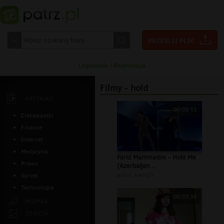
Logowanie
|
Rejestracja
Filmy - hold
ARTYKUŁY
00:03:12
Ciekawostki
Finanse
Internet
Medycyna
Farid Mammadov - Hold Me
Prawo
(Azerbaijan...
autor:
kami21
Sprzęt
Technologia
00:03:36
MUZYKA
ZDJĘCIA