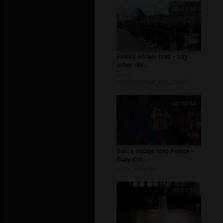
00:01:46
Polska oddała hołd - trzy
salwy dla...
autor:
LAMBORGHINI_GALLARDO
00:00:44
Barca oddaje hołd Polsce -
Biały Orz...
autor:
evobrain
00:03:10