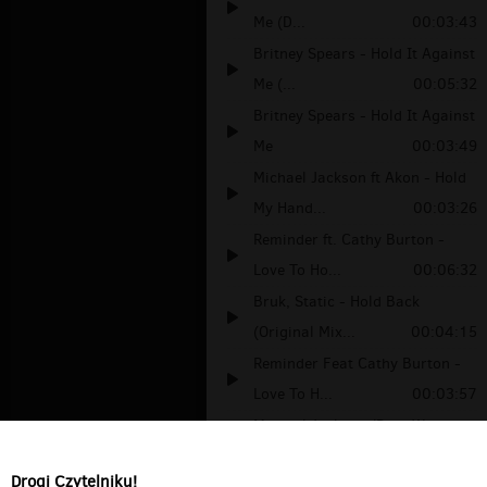
Me (D...
00:03:43
Britney Spears - Hold It Against
Me (...
00:05:32
Britney Spears - Hold It Against
Me
00:03:49
Michael Jackson ft Akon - Hold
My Hand...
00:03:26
Reminder ft. Cathy Burton -
Love To Ho...
00:06:32
Bruk, Static - Hold Back
(Original Mix...
00:04:15
Reminder Feat Cathy Burton -
Love To H...
00:03:57
Michael Jackson (Duet With
Akon) - Hol...
00:05:00
Drogi Czytelniku!