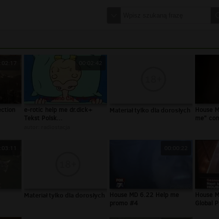
:02:17
00:02:42
ection
e-rotic help me dr.dick+
Materiał tylko dla dorosłych
House M
Tekst Polsk...
me" com
autor:
radiostacja
:03:11
00:00:22
Materiał tylko dla dorosłych
House MD 6.22 Help me
House M
promo #4
Global 