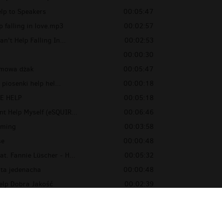
elp to Speakers
00:05:47
lp falling in love.mp3
00:02:57
an't Help Falling In...
00:02:53
00:00:30
ozmowa dżak
00:05:47
j piosenki help hel...
00:00:18
E HELP
00:05:18
nt Help Myself (eSQUIR...
00:06:46
oming
00:03:58
se
00:00:48
at. Fannie Lüscher - H...
00:05:32
ita jedenacha
00:00:48
Help Dobra Jakość
00:02:39
elp Myself (Offer Nis...
00:06:32