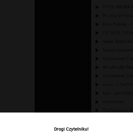
TYTUŁ NAZWA PI
M.J aka DJ Escar
Elvis Presley - C
CO TO ZA TYTU
Vegas Baby! feat
Szukam piosenki
Christopher S &
We aRe oNe Hel
Christopher S ft
Lucid - I Can't 
kaci- cant help 
tomolowski
The Chemical Br
i cant help myse
Drogi Czytelniku!