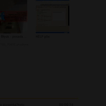
FHU Błysk - posadzka help głogowska...
HELP plix
:
TED_7D67E_phublysk
ta piosenka?help
00:00:34