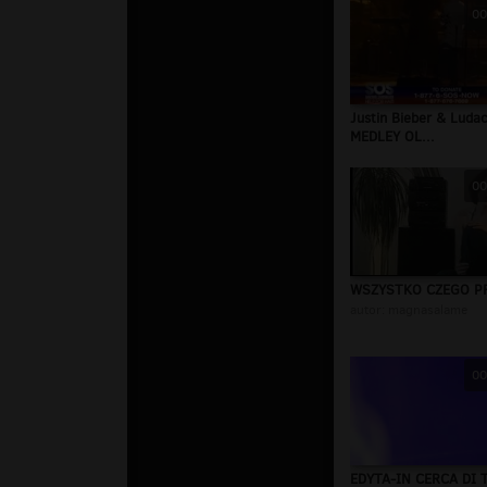
00
Justin Bieber & Ludac
MEDLEY OL...
00
WSZYSTKO CZEGO P
autor:
magnasalame
00
EDYTA-IN CERCA DI 