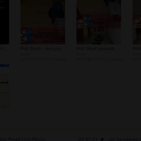
EDYTA-NEGATIVE HELP- FOTKA
FHU Błysk - doczyszczanie posadzki -...
FHU Błysk posadzka help głogowska 2
autor:
autor:
autor
DELETED_7D67E_phublysk
DELETED_7D67E_phublysk
DELE
Help Myself (Tim Mason...
00:07:01
Jak się nazywa 