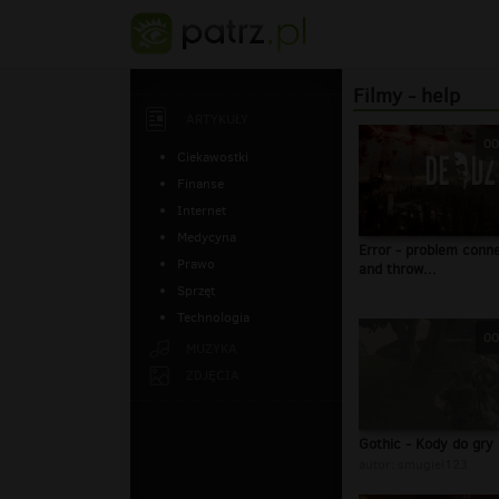
Filmy - help
ARTYKUŁY
00
Ciekawostki
Finanse
Internet
Medycyna
Error - problem conn
Prawo
and throw...
Sprzęt
Technologia
00
MUZYKA
ZDJĘCIA
Gothic - Kody do gry
autor:
smugiel123