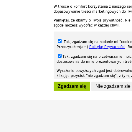
W trosce o komfort korzystania z naszego ser
dopasowywanie treści marketingowych do Two
Pamiętaj, że dbamy o Twoją prywatność. Nie
zgodę możesz wycofać w każdej chwili.
Tak, zgadzam się na nadanie mi "cookie"
Przeczytałem(am)
Politykę Prywatności
. R
Tak, zgadzam się na przetwarzanie moic
dostosowania do mnie prezentowanych tre
Wyrażenie powyższych zgód jest dobrowoln
klikając przycisk "nie zgadzam się", z tym
Nasza strona internetowa używa plików cookies (tzw. ciasteczka) w celach stat
wycofaniem.
moż
Zgadzam się
Nie zgadzam się