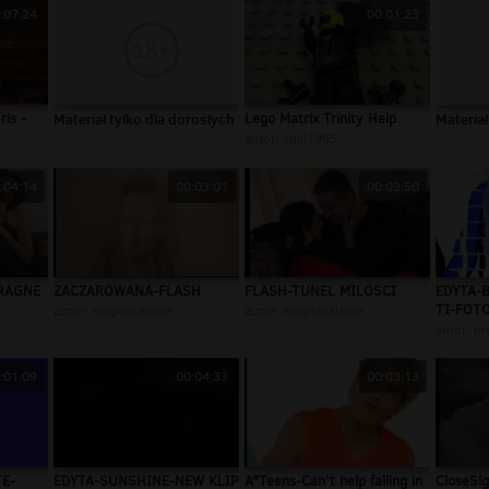
:07:24
00:01:23
ris -
Materiał tylko dla dorosłych
Lego Matrix Trinity Help
Materiał
autor:
sqill1995
:04:14
00:03:01
00:02:50
RAGNE
ZACZAROWANA-FLASH
FLASH-TUNEL MILOSCI
EDYTA-
TI-FOT
autor:
magnasalame
autor:
magnasalame
autor:
ma
:01:09
00:04:33
00:03:13
TE-
EDYTA-SUNSHINE-NEW KLIP
A*Teens-Can't help falling in
CloseSig