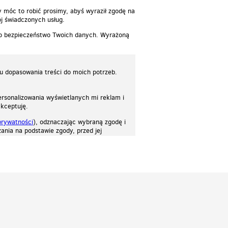
y móc to robić prosimy, abyś wyraził zgodę na
j świadczonych usług.
 o bezpieczeństwo Twoich danych. Wyrażoną
lu dopasowania treści do moich potrzeb.
rsonalizowania wyświetlanych mi reklam i
akceptuję.
prywatności
), odznaczając wybraną zgodę i
ania na podstawie zgody, przed jej
osować stronę do twoich potrzeb. Każdy może zaakceptować pliki cookies albo ma
cje.