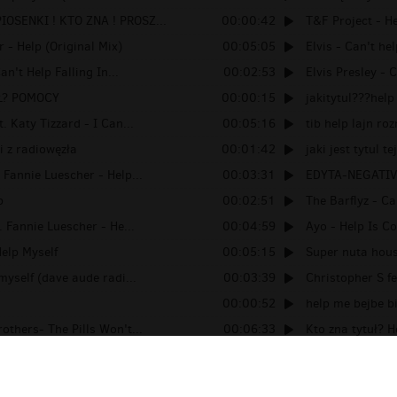
OSENKI ! KTO ZNA ! PROSZ...
00:00:42
T&F Project - H
 - Help (Original Mix)
00:05:05
Elvis - Can't he
an't Help Falling In...
00:02:53
Elvis Presley - C
Ł? POMOCY
00:00:15
jakitytul???help
. Katy Tizzard - I Can...
00:05:16
tib help lajn r
 z radiowęzła
00:01:42
jaki jest tytul te
 Fannie Luescher - Help...
00:03:31
EDYTA-NEGATIV
p
00:02:51
The Barflyz - Ca
. Fannie Luescher - He...
00:04:59
Ayo - Help Is C
Help Myself
00:05:15
Super nuta hou
myself (dave aude radi...
00:03:39
Christopher S fe
00:00:52
help me bejbe b
others- The Pills Won't...
00:06:33
Kto zna tytuł? 
lf remix club
00:02:22
Lucid - I Can't H