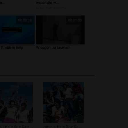
n...
wspaniałe w...
autor:
PoP_Gniezno
00:00:39
00:01:00
 Problem help
W pogoni za laserem
zespół Help She Cant Swim
zdjęcia Help She Cant Swim