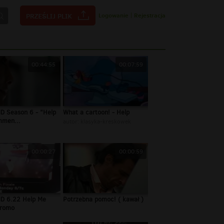
Logowanie
|
Rejestracja
00:44:55
00:07:59
D Season 6 - "Help
What a cartoon! - Help
men...
autor:
klasyka-kreskowek
00:00:27
00:00:59
D 6.22 Help Me
Potrzebna pomoc! ( kawał )
Promo