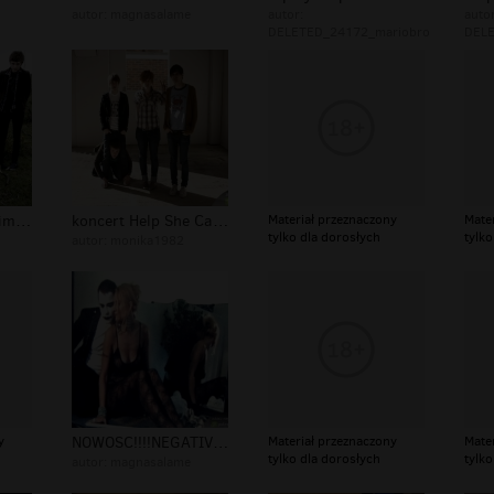
autor:
magnasalame
autor:
autor
DELETED_24172_mariobro
DELE
Help She Cant Swim galeria
koncert Help She Cant Swim
Materiał przeznaczony
Mate
tylko dla dorosłych
tylko
autor:
monika1982
y
NOWOSC!!!!NEGATIVE HELP-EDYTA (FOTO)...
Materiał przeznaczony
Mate
tylko dla dorosłych
tylko
autor:
magnasalame