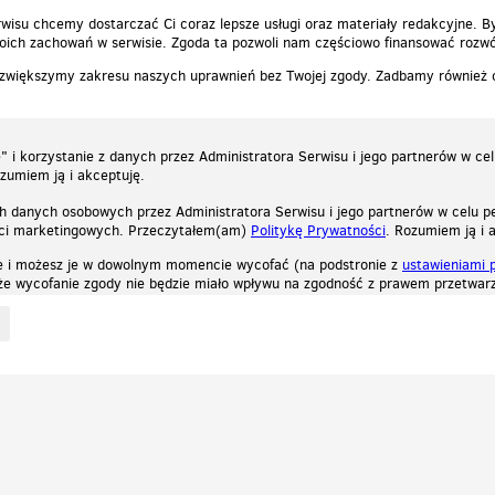
wisu chcemy dostarczać Ci coraz lepsze usługi oraz materiały redakcyjne. B
ich zachowań w serwisie. Zgoda ta pozwoli nam częściowo finansować rozwó
 zwiększymy zakresu naszych uprawnień bez Twojej zgody. Zadbamy również
 i korzystanie z danych przez Administratora Serwisu i jego partnerów w ce
ozumiem ją i akceptuję.
h danych osobowych przez Administratora Serwisu i jego partnerów w celu pe
ści marketingowych. Przeczytałem(am)
Politykę Prywatności
. Rozumiem ją i 
e i możesz je w dowolnym momencie wycofać (na podstronie z
ustawieniami 
, że wycofanie zgody nie będzie miało wpływu na zgodność z prawem przetwarz
ystycznych, reklamowych oraz funkcjonalnych. Dzięki nim możemy indywidualnie dost
liwość wyłączenia ich w przeglądarce, dzięki czemu nie będą zbierane żadne informa
Zapoznaj się z naszą polityką prywatności
Ok, rozumiem