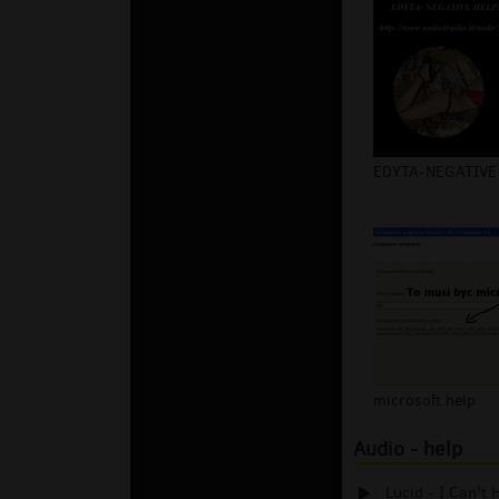
microsoft.help
Audio - help
Lucid - I Can't 