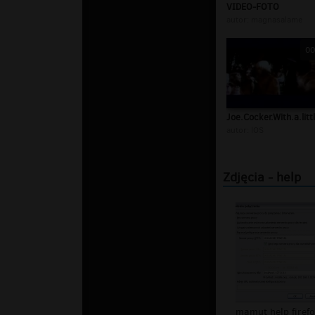
VIDEO-FOTO
autor:
magnasalame
00
Joe.Cocker.With.a.litt
autor:
lOS
Zdjęcia - help
mamut help firef