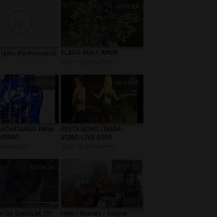
00:02:59
 tylko dla dorosłych
FLASH-BIALY AMOR
autor:
magnasalame
00:01:30
00:04:30
BACHATANGO PARA
EDYTA-SONO LIBERA-
OVIDEO
VIDEO-LIVE 2009
gnasalame
autor:
magnasalame
00:04:24
00:01:29
n Up QuickList (0)
Help - Beatles - kolejne