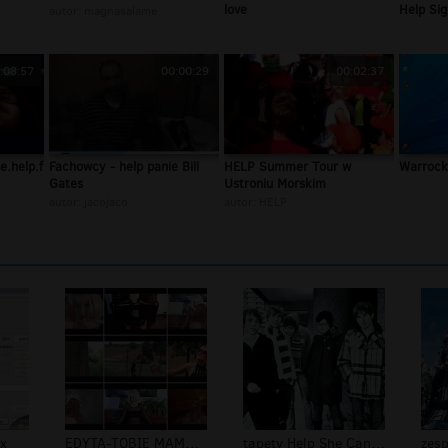
love
Help Sig
autor:
magnasalame
:08:57
00:00:29
00:02:37
le.help.from.m...
Fachowcy - help panie Bill
HELP Summer Tour w
Warrock
Gates
Ustroniu Morskim
autor:
jacojaco
autor:
HELP
ox
EDYTA-TOBIE MAMO-FOTKA 1
tapety Help She Cant Swim