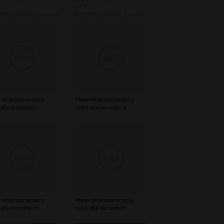
:
autor:
TED_BBAB3_piotras20
DELETED_9D4FB_emik1
riał przeznaczony
Materiał przeznaczony
 dla dorosłych
tylko dla dorosłych
riał przeznaczony
Materiał przeznaczony
 dla dorosłych
tylko dla dorosłych