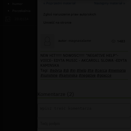
« Poprzedni materiał
Następny materiał »
humor
Poczekalnia
Zgłoś naruszenie praw autorskich
ZDJĘCIA
Umieść na stronie
magnasalame
autor:
1483
NEW HIT!!!!! NOWOSC!!!!! "NEGATIVE HELP"-
VOICE- EDYTA MUSIC - AKCAROLL SLOWA -EDYTA
KAMINSKA
Tagi:
#edyta
#di
#in
#help
#te
#cerca
#memoria
#sunshine
#kaminska
#negative
#goxcce
Komentarze (2)