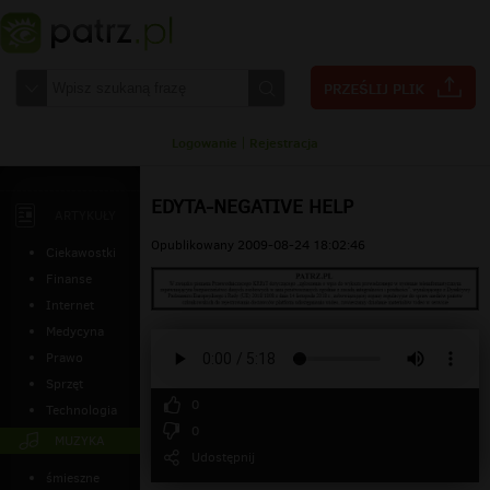
Logowanie
|
Rejestracja
EDYTA-NEGATIVE HELP
ARTYKUŁY
Opublikowany 2009-08-24 18:02:46
Ciekawostki
Finanse
Internet
Medycyna
Prawo
Sprzęt
0
Technologia
0
MUZYKA
Udostępnij
śmieszne