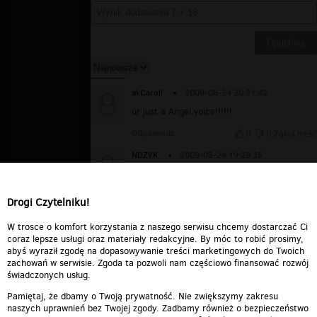
akCaroll
▪
2009-08-24 20:21:42
ur just a Angel voice!!!!!!
Odpowiedz
0
0
Zgłoś treść
NOZYK
▪
2009-08-24 19:29:35
NO BRAK MI SLOW EDYTKO PIEKNIE
BARDZO DZIEKUJE POZDRAWIAM MOCNO
BADZ ZDROWA PA RYBCIU
Drogi Czytelniku!
Odpowiedz
0
0
Zgłoś treść
W trosce o komfort korzystania z naszego serwisu chcemy dostarczać Ci
coraz lepsze usługi oraz materiały redakcyjne. By móc to robić prosimy,
abyś wyraził zgodę na dopasowywanie treści marketingowych do Twoich
zachowań w serwisie. Zgoda ta pozwoli nam częściowo finansować rozwój
świadczonych usług.
Pamiętaj, że dbamy o Twoją prywatność. Nie zwiększymy zakresu
naszych uprawnień bez Twojej zgody. Zadbamy również o bezpieczeństwo