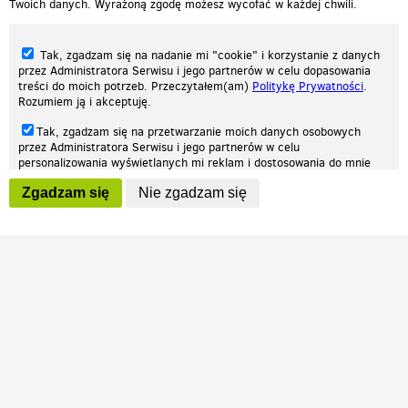
Twoich danych. Wyrażoną zgodę możesz wycofać w każdej chwili.
Tak, zgadzam się na nadanie mi "cookie" i korzystanie z danych
przez Administratora Serwisu i jego partnerów w celu dopasowania
treści do moich potrzeb. Przeczytałem(am)
Politykę Prywatności
.
Rozumiem ją i akceptuję.
Nasza strona internetowa używa plików cookies (tzw. ciasteczka) w celach
Tak, zgadzam się na przetwarzanie moich danych osobowych
statystycznych, reklamowych oraz funkcjonalnych. Dzięki nim możemy
przez Administratora Serwisu i jego partnerów w celu
indywidualnie dostosować stronę do twoich potrzeb. Każdy może zaakceptować
personalizowania wyświetlanych mi reklam i dostosowania do mnie
pliki cookies albo ma możliwość wyłączenia ich w przeglądarce, dzięki czemu nie
prezentowanych treści marketingowych. Przeczytałem(am)
Politykę
będą zbierane żadne informacje.
Zgadzam się
Nie zgadzam się
Prywatności
. Rozumiem ją i akceptuję.
Zapoznaj się z naszą polityką prywatności
Ok, rozumiem
Wyrażenie powyższych zgód jest dobrowolne i możesz je w dowolnym
momencie wycofać (na podstronie z
ustawieniami prywatności
),
odznaczając wybraną zgodę i klikając przycisk "nie zgadzam się", z
tym, że wycofanie zgody nie będzie miało wpływu na zgodność z
prawem przetwarzania na podstawie zgody, przed jej wycofaniem.
Patrz.pl
Strona główna
Regulamin