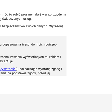
y móc to robić prosimy, abyś wyraził zgodę na
j świadczonych usług.
 o bezpieczeństwo Twoich danych. Wyrażoną
lu dopasowania treści do moich potrzeb.
rsonalizowania wyświetlanych mi reklam i
akceptuję.
prywatności
), odznaczając wybraną zgodę i
ania na podstawie zgody, przed jej
osować stronę do twoich potrzeb. Każdy może zaakceptować pliki cookies albo ma
cje.