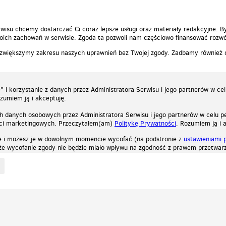
wisu chcemy dostarczać Ci coraz lepsze usługi oraz materiały redakcyjne. B
ich zachowań w serwisie. Zgoda ta pozwoli nam częściowo finansować rozwó
 zwiększymy zakresu naszych uprawnień bez Twojej zgody. Zadbamy również
 i korzystanie z danych przez Administratora Serwisu i jego partnerów w ce
ozumiem ją i akceptuję.
h danych osobowych przez Administratora Serwisu i jego partnerów w celu pe
ści marketingowych. Przeczytałem(am)
Politykę Prywatności
. Rozumiem ją i 
e i możesz je w dowolnym momencie wycofać (na podstronie z
ustawieniami 
, że wycofanie zgody nie będzie miało wpływu na zgodność z prawem przetwarz
ystycznych, reklamowych oraz funkcjonalnych. Dzięki nim możemy indywidualnie dost
liwość wyłączenia ich w przeglądarce, dzięki czemu nie będą zbierane żadne informa
Zapoznaj się z naszą polityką prywatności
Ok, rozumiem