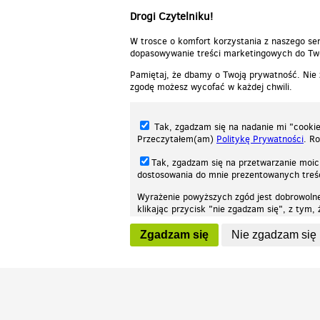
Drogi Czytelniku!
W trosce o komfort korzystania z naszego ser
dopasowywanie treści marketingowych do Two
Pamiętaj, że dbamy o Twoją prywatność. Nie
zgodę możesz wycofać w każdej chwili.
Tak, zgadzam się na nadanie mi "cookie"
Przeczytałem(am)
Politykę Prywatności
. R
Tak, zgadzam się na przetwarzanie moic
dostosowania do mnie prezentowanych tre
Wyrażenie powyższych zgód jest dobrowoln
klikając przycisk "nie zgadzam się", z tym
Nasza strona internetowa używa plików cookies (tzw. ciasteczka) w celach stat
wycofaniem.
moż
Zgadzam się
Nie zgadzam się