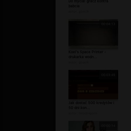
Do mycia! gracz kontra
babcia
autor:
gbacik
00:04:13
Koei’s Space Printer -
drukarka wodn...
autor:
gbacik
00:03:49
Jak dostać 500 kredytów i
50 dni kon...
autor:
twoiznajomi
00:00:14