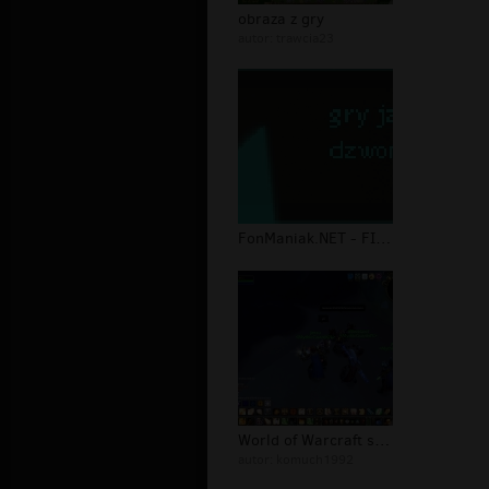
obraza z gry
autor:
trawcia23
FonManiak.NET - FILMY 3GP | MP4 |GRY...
World of Warcraft server toxic Hyjal...
autor:
komuch1992