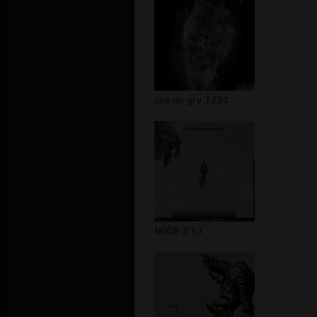
cos do gry 1234
NOOB Z S3