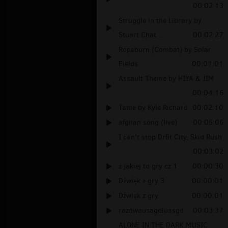
00:02:13
Struggle in the Library by
Stuart Chat...
00:02:27
Ropeburn (Combat) by Solar
Fields
00:01:01
Assault Theme by HIYA & JIM
00:04:16
Tame by Kyle Richard
00:02:10
afghan song (live)
00:05:06
I can't stop Drfit City, Skid Rush
00:03:02
z jakiej to gry cz.1
00:00:30
Dźwięk z gry 3
00:00:01
Dźwięk z gry
00:00:01
razdwausagdiuasgd
00:03:37
ALONE IN THE DARK MUSIC