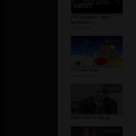
FPS symulator - game -
battlefield 3...
autor:
kosiej
00:01:13
337.com Xmas
autor:
maikeximu
00:00:30
Dobra mina do złej gry
00:02:07