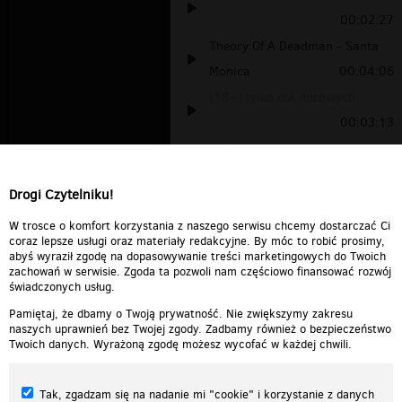
00:02:27
Theory Of A Deadman - Santa
Monica
00:04:06
(18+) tylko dla dorosłych
00:03:13
(18+) tylko dla dorosłych
00:03:03
Drogi Czytelniku!
(18+) tylko dla dorosłych
00:06:20
W trosce o komfort korzystania z naszego serwisu chcemy dostarczać Ci
coraz lepsze usługi oraz materiały redakcyjne. By móc to robić prosimy,
abyś wyraził zgodę na dopasowywanie treści marketingowych do Twoich
zachowań w serwisie. Zgoda ta pozwoli nam częściowo finansować rozwój
świadczonych usług.
Pamiętaj, że dbamy o Twoją prywatność. Nie zwiększymy zakresu
naszych uprawnień bez Twojej zgody. Zadbamy również o bezpieczeństwo
Twoich danych. Wyrażoną zgodę możesz wycofać w każdej chwili.
Tak, zgadzam się na nadanie mi "cookie" i korzystanie z danych