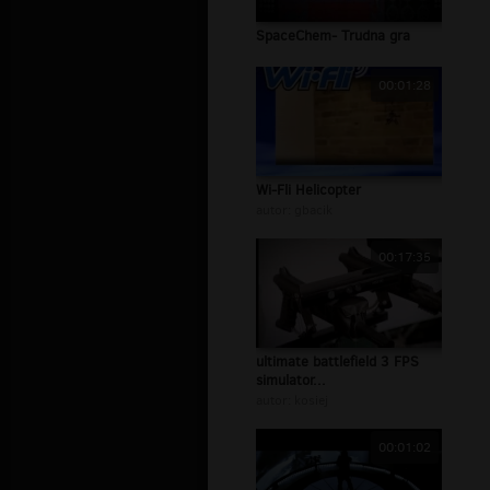
SpaceChem- Trudna gra
00:01:28
Wi-Fli Helicopter
autor:
gbacik
00:17:35
ultimate battlefield 3 FPS
simulator...
autor:
kosiej
00:01:02