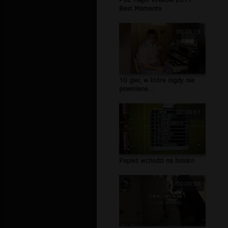
Best Moments
00:08:19
10 gier, w które nigdy nie
powiniene...
00:00:51
Papież wchodzi na boisko
00:00:30