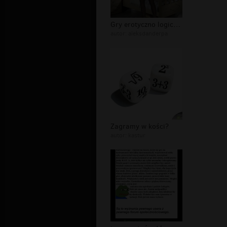
Gry erotyczno logiczne dla dorosłych...
autor:
aleksdanderpa
Zagramy w kości?
autor:
kastur