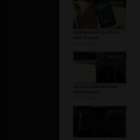
00:10:06
Rozpakowanie smartfonu
Sony Ericsson...
autor:
buleciek
00:01:22
Jak powstawał flashmob
Sony Ericsson...
autor:
mkaczor
00:04:32