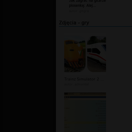
Jak zagrać na gitarze
piosenkę: Alej...
autor:
gitgra
Zdjęcia - gry
Trainz Simulator 2 oraz Trainz Drive...
autor:
adkomtel