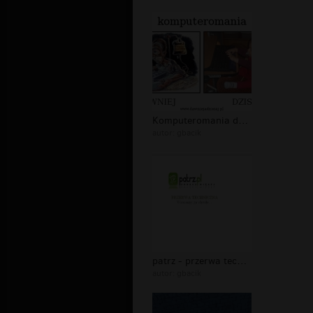
Komputeromania dawniej dzisiaj
autor:
gbacik
patrz - przerwa techniczna - wracamy...
autor:
gbacik