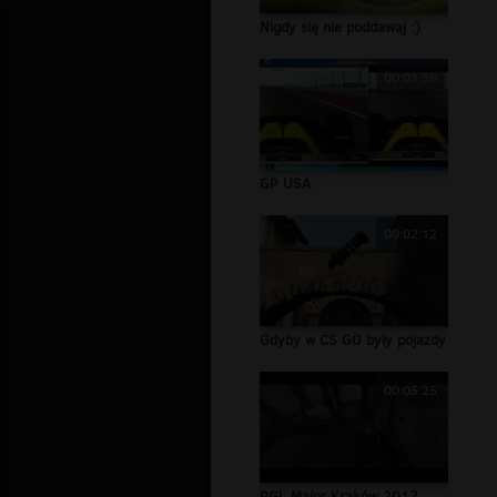
Nigdy się nie poddawaj :)
00:01:36
GP USA
00:02:12
Gdyby w CS GO były pojazdy
00:05:25
PGL Major Kraków 2017