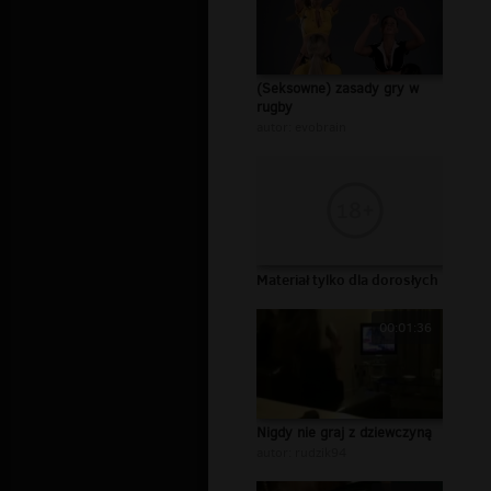
(Seksowne) zasady gry w
rugby
autor:
evobrain
Materiał tylko dla dorosłych
00:01:36
Nigdy nie graj z dziewczyną
autor:
rudzik94