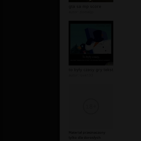
gta sa mp score
autor:
ziomaljp
to były czasy gry tekst
autor:
love133
Materiał przeznaczony
tylko dla dorosłych