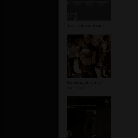
Torrrent-Zionteam
Kobieta jak z Gry!
autor:
corba2611