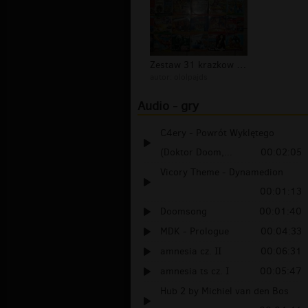
Zestaw 31 krazkow z grami z czasopis...
autor:
ololpajds
Audio - gry
C4ery - Powrót Wyklętego
(Doktor Doom,...
00:02:05
Vicory Theme - Dynamedion
00:01:13
Doomsong
00:01:40
MDK - Prologue
00:04:33
amnesia cz. II
00:06:31
amnesia ts cz. I
00:05:47
Hub 2 by Michiel van den Bos