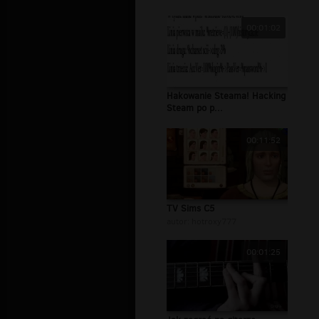
00:01:02
Hakowanie Steama! Hacking
Steam po p...
00:11:52
TV Sims C5
autor:
hotroxy777
00:01:25