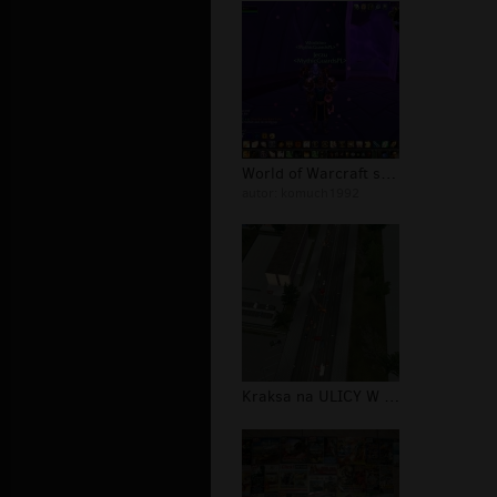
World of Warcraft server toxic..
autor:
komuch1992
Kraksa na ULICY W ETS