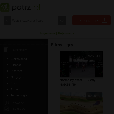
Logowanie
|
Rejestracja
Filmy - gry
ARTYKUŁY
00:01:34
Ciekawostki
Finanse
Internet
Medycyna
Normalny świat ... kiedy
Prawo
jeszcze nie...
Sprzęt
Technologia
00:00:30
MUZYKA
ZDJĘCIA