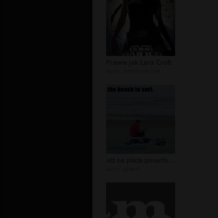
Prawie jak Lara Croft
autor:
bestdriver204
idź na plaże poserfować
autor:
gbacik