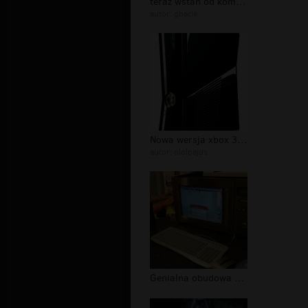
teraz wstań od komputera i rusz dups...
autor:
gbacik
Nowa wersja xbox 360
autor:
ololpajds
Genialna obudowa komputera :)