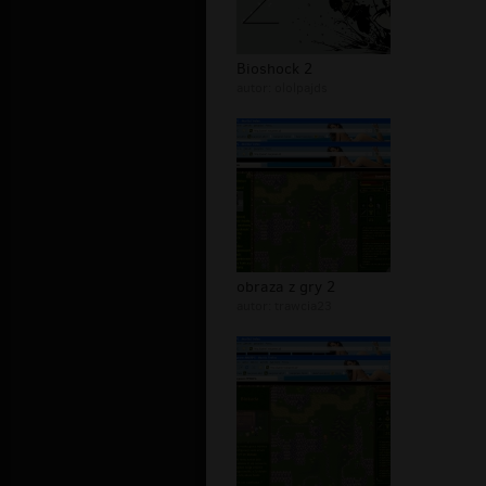
Bioshock 2
autor:
ololpajds
obraza z gry 2
autor:
trawcia23