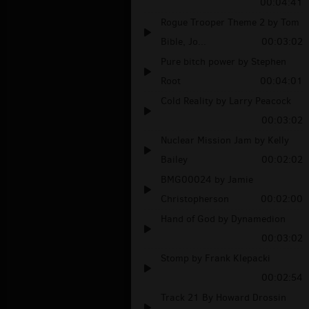
00:04:41
Rogue Trooper Theme 2 by Tom
Bible, Jo...
00:03:02
Pure bitch power by Stephen
Root
00:04:01
Cold Reality by Larry Peacock
00:03:02
Nuclear Mission Jam by Kelly
Bailey
00:02:02
BMG00024 by Jamie
Christopherson
00:02:00
Hand of God by Dynamedion
00:03:02
Stomp by Frank Klepacki
00:02:54
Track 21 By Howard Drossin