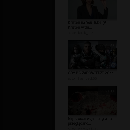
Kristen na You Tube (A
Kristen withi...
autor:
kozik_kozik
00:05:42
GRY PC ZAPOWIEDZI 2011
autor:
flashback66
00:01:14
Najnowsza wojenna gra na
przeglądark...
autor:
werewolf836