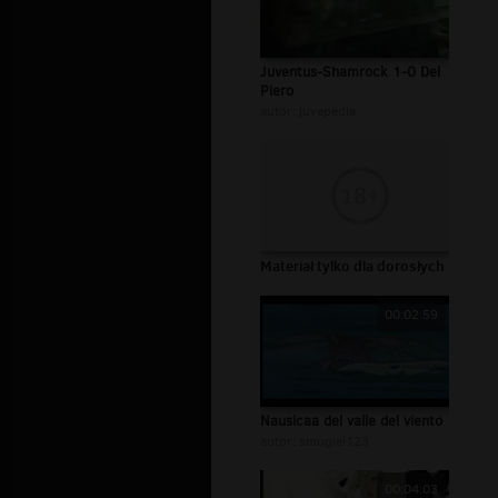
Juventus-Shamrock 1-0 Del
Piero
autor:
juvepedia
Materiał tylko dla dorosłych
00:02:59
Nausicaa del valle del viento
autor:
smugiel123
00:04:03