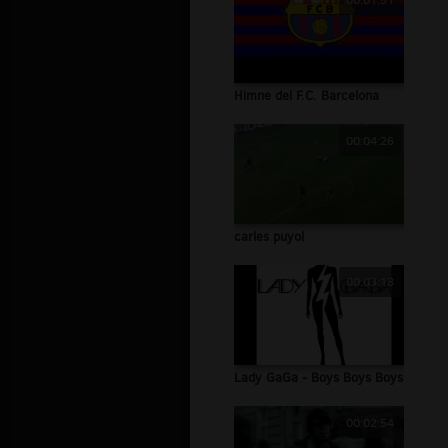
00:01:51
Himne del F.C. Barcelona
00:04:26
carles puyol
00:03:18
Lady GaGa - Boys Boys Boys
00:02:54