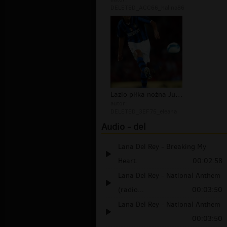
DELETED_ACC66_halina86
Lazio piłka nożna Julio Cruz Ricardo...
autor:
DELETED_3EF75_eleana
Audio - del
Lana Del Rey - Breaking My
Heart.
00:02:58
Lana Del Rey - National Anthem
(radio...
00:03:50
Lana Del Rey - National Anthem
00:03:50