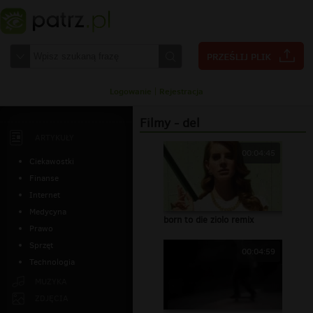
Logowanie
|
Rejestracja
Filmy - del
ARTYKUŁY
00:04:45
Ciekawostki
Finanse
Internet
Medycyna
born to die ziolo remix
Prawo
Sprzęt
00:04:59
Technologia
MUZYKA
ZDJĘCIA