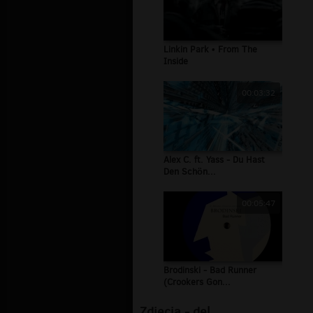
Linkin Park • From The
Inside
00:03:32
Alex C. ft. Yass - Du Hast
Den Schön...
00:05:47
Brodinski - Bad Runner
(Crookers Gon...
Zdjęcia - del