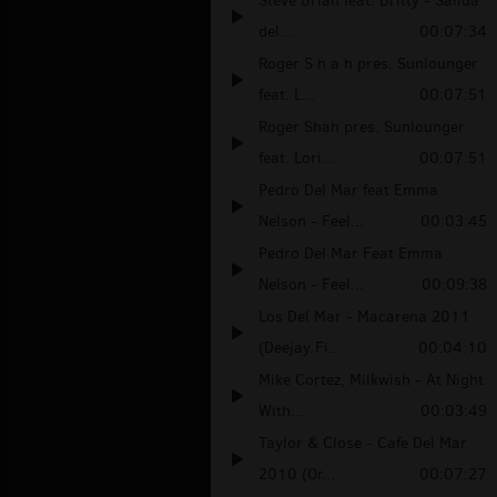
Steve Brian feat. Britty - Salida
del...
00:07:34
Roger S h a h pres. Sunlounger
feat. L...
00:07:51
Roger Shah pres. Sunlounger
feat. Lori...
00:07:51
Pedro Del Mar feat Emma
Nelson - Feel...
00:03:45
Pedro Del Mar Feat Emma
Nelson - Feel...
00:09:38
Los Del Mar - Macarena 2011
(Deejay Fi...
00:04:10
Mike Cortez, Milkwish - At Night
With...
00:03:49
Taylor & Close - Cafe Del Mar
2010 (Or...
00:07:27