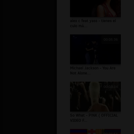
alex c feat yass - tienes el
culo má...
00:05:36
Michael Jackson - You Are
Not Alone...
00:03:34
So What - P!NK ( OFFICIAL
VIDEO F...