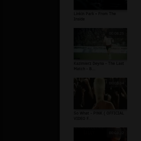
Linkin Park • From The
Inside
00:08:25
Kazimierz Deyna - The Last
Match - B...
00:03:34
So What - P!NK ( OFFICIAL
VIDEO F...
00:03:32