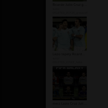
Ricardo Julio Cruz gol Lazio
autor:
DELETED_0CF25_greywolf
Lazio tapety Ricardo Julio Cruz
autor:
DELETED_275EE_falko
mecz Lazio Cruz Julio Ricardo
autor: