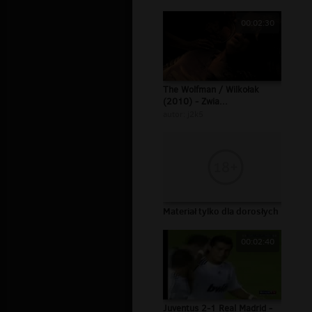
00:02:30
The Wolfman / Wilkołak
(2010) - Zwia...
autor:
j2k5
Materiał tylko dla dorosłych
00:02:40
Juventus 2-1 Real Madrid -