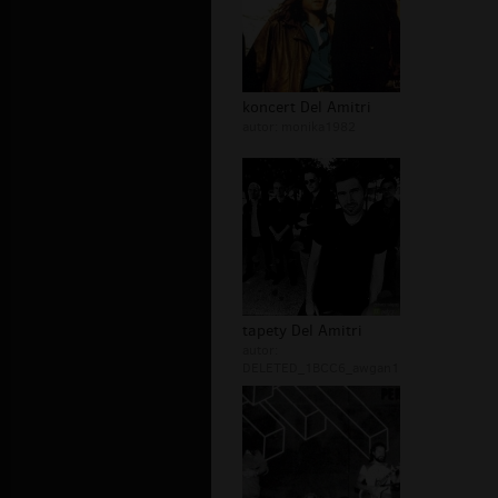
koncert Del Amitri
autor:
monika1982
tapety Del Amitri
autor:
DELETED_1BCC6_awgan1