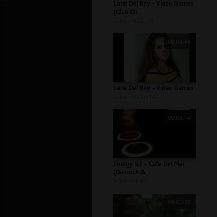
Lana Del Rey - Video Games
(Club Cli...
autor:
rudzik94
00:04:46
Lana Del Rey - Video Games
autor:
xmaxix147
00:08:14
Energy 52 - Cafe Del Mar
(Dabruck &...
autor:
cristi1
00:00:53