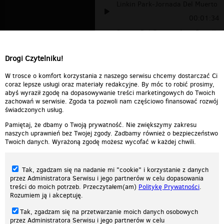
Linkin Park-Jornada Del Muerto
00:01:34
Sophia Del Carmen feat. Pitbull
- No T...
00:03:12
Drogi Czytelniku!
Claudia Cazacu - Cafe Del Mar
(Claudia...
00:08:33
W trosce o komfort korzystania z naszego serwisu chcemy dostarczać Ci
coraz lepsze usługi oraz materiały redakcyjne. By móc to robić prosimy,
abyś wyraził zgodę na dopasowywanie treści marketingowych do Twoich
zachowań w serwisie. Zgoda ta pozwoli nam częściowo finansować rozwój
świadczonych usług.
Pamiętaj, że dbamy o Twoją prywatność. Nie zwiększymy zakresu
naszych uprawnień bez Twojej zgody. Zadbamy również o bezpieczeństwo
Twoich danych. Wyrażoną zgodę możesz wycofać w każdej chwili.
Tak, zgadzam się na nadanie mi "cookie" i korzystanie z danych
przez Administratora Serwisu i jego partnerów w celu dopasowania
treści do moich potrzeb. Przeczytałem(am)
Politykę Prywatności
.
Rozumiem ją i akceptuję.
Nasza strona internetowa używa plików cookies (tzw. ciasteczka) w celach
Tak, zgadzam się na przetwarzanie moich danych osobowych
statystycznych, reklamowych oraz funkcjonalnych. Dzięki nim możemy
przez Administratora Serwisu i jego partnerów w celu