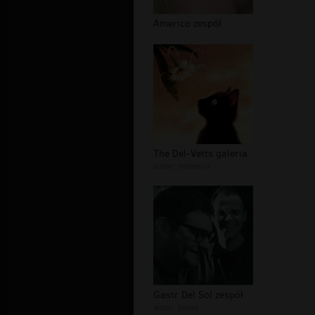
Americo zespół
The Del-Vetts galeria
autor:
minewra
Gastr Del Sol zespół
autor:
polaa