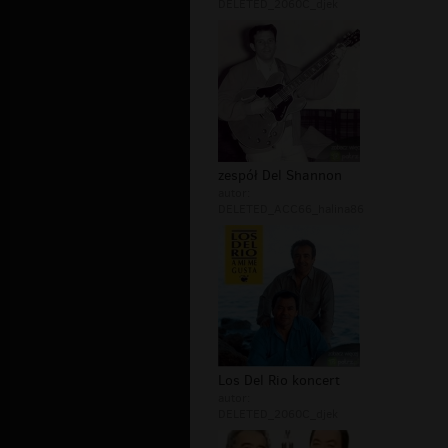
DELETED_2060C_djek
zespół Del Shannon
autor:
DELETED_ACC66_halina86
Los Del Rio koncert
autor:
DELETED_2060C_djek