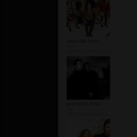
zespół Del Amitri
autor:
DELETED_82EDF_tygrysisa
galeria Del Amitri
autor:
DELETED_3EF75_eleana