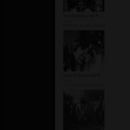
zespół Banco del Mutuo Soccorso
autor:
DELETED_ACC66_halina86
galeria Banco del Mutuo Soccorso
autor:
DELETED_9052F_donatelo