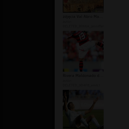
zdjęcia Val Abro Manuel del
autor:
DELETED_B066A_jenniffer
Rivera Maldonado del Claudio Trnsito...
autor:
DELETED_9D4FB_emik1