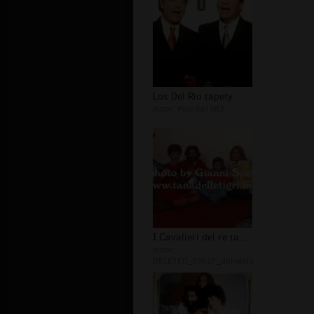
Los Del Rio tapety
autor:
monika1982
I Cavalieri del re tapety
autor:
DELETED_9052F_donatelo