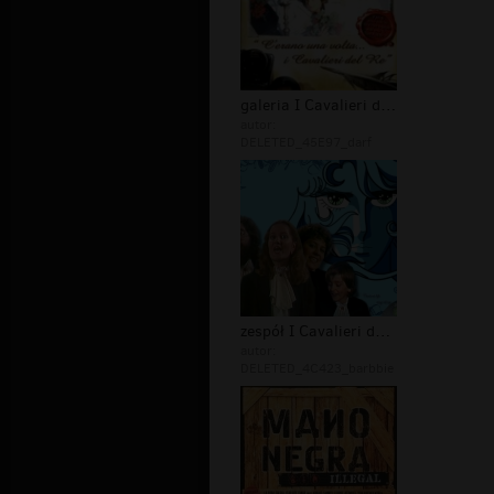
galeria I Cavalieri del re
autor:
DELETED_45E97_darf
zespół I Cavalieri del re
autor:
DELETED_4C423_barbbie