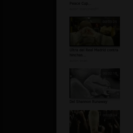
Peace Cup...
autor:
marcineq91
00:03:25
Ultra del Real Madrid contra
hinchas...
autor:
oran
00:02:10
Del Shannon Runaway
00:03:34