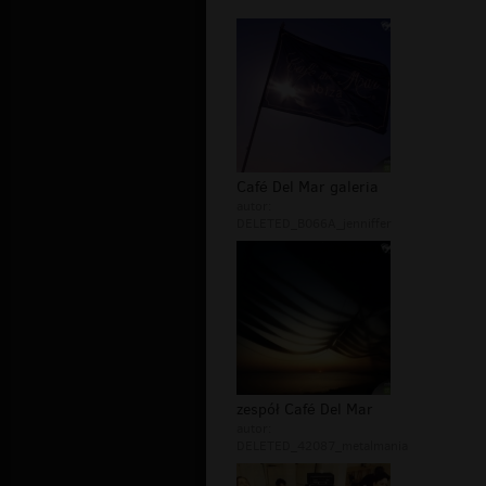
Café Del Mar galeria
autor:
DELETED_B066A_jenniffer
zespół Café Del Mar
autor:
DELETED_42087_metalmania