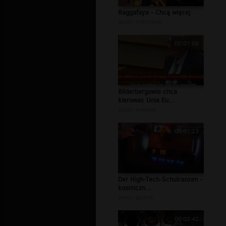
Raggafaya - Chcą więcej
autor:
mikrusiek
00:01:06
Bilderbergowie chca
kierowac Unia Eu...
autor:
maxyeti
00:01:23
Der High-Tech-Schulranzen -
kosmiczn...
autor:
gbacik
00:03:42