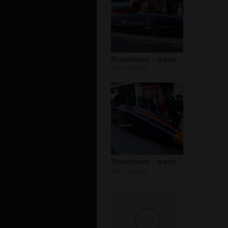
Bloodhound - mandat dla ponaddźwięko...
autor:
gbacik
Bloodhound - mandat dla ponaddźwięko...
autor:
gbacik