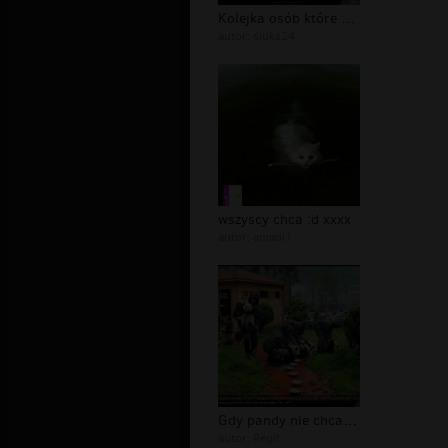
Kolejka osób które chcą cię wydymać...
autor:
siuks24
wszyscy chca :d xxxx
autor:
amadi1
Gdy pandy nie chca rozmnazac sie sam...
autor:
Regit