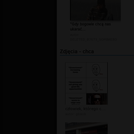
"Gdy bogowie chcą nas
ukarać...
autor:
DELETED_B7673_SOMBRERO
Zdjęcia - chca
człowiek, którego chcą pozbawić hono...
autor:
gbacik