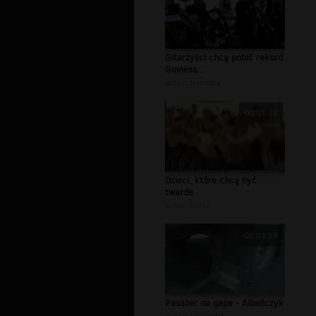
Gitarzyści chcą pobić rekord
Guiness...
autor:
tymothy
00:01:19
Dzieci, które chcą być
twarde
autor:
surtv
00:01:26
Pasażer na gape - Albańczyk