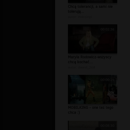
Chcą tolerancji, a sami nie
tolerują...
autor:
m4rcinpl
00:02:36
Maryla Rodowicz-wszyscy
chcą kochać...
autor:
dawid_268
00:00:29
MOBILKING - one tez tego
chca :)
00:08:30