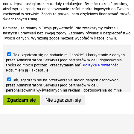
coraz lepsze usługi oraz materiały redakcyjne. By móc to robić prosimy,
abyś wyraził zgodę na dopasowywanie treści marketingowych do Twoich
zachowań w serwisie. Zgoda ta pozwoli nam częściowo finansować rozwój
świadczonych usług.
Pamiętaj, że dbamy o Twoją prywatność. Nie zwiększymy zakresu
naszych uprawnień bez Twojej zgody. Zadbamy również o bezpieczeństwo
Twoich danych. Wyrażoną zgodę możesz wycofać w każdej chwili.
Tak, zgadzam się na nadanie mi "cookie" i korzystanie z danych
przez Administratora Serwisu i jego partnerów w celu dopasowania
treści do moich potrzeb. Przeczytałem(am)
Politykę Prywatności
.
Rozumiem ją i akceptuję.
Nasza strona internetowa używa plików cookies (tzw. ciasteczka) w celach
Tak, zgadzam się na przetwarzanie moich danych osobowych
statystycznych, reklamowych oraz funkcjonalnych. Dzięki nim możemy
przez Administratora Serwisu i jego partnerów w celu
indywidualnie dostosować stronę do twoich potrzeb. Każdy może zaakceptować
personalizowania wyświetlanych mi reklam i dostosowania do mnie
pliki cookies albo ma możliwość wyłączenia ich w przeglądarce, dzięki czemu nie
prezentowanych treści marketingowych. Przeczytałem(am)
Politykę
będą zbierane żadne informacje.
Zgadzam się
Nie zgadzam się
Prywatności
. Rozumiem ją i akceptuję.
Zapoznaj się z naszą polityką prywatności
Ok, rozumiem
Wyrażenie powyższych zgód jest dobrowolne i możesz je w dowolnym
momencie wycofać (na podstronie z
ustawieniami prywatności
),
odznaczając wybraną zgodę i klikając przycisk "nie zgadzam się", z
tym, że wycofanie zgody nie będzie miało wpływu na zgodność z
prawem przetwarzania na podstawie zgody, przed jej wycofaniem.