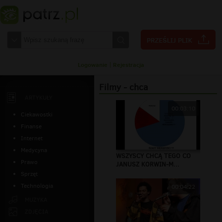
Logowanie
|
Rejestracja
Filmy - chca
ARTYKUŁY
00:03:10
Ciekawostki
Finanse
Internet
Medycyna
WSZYSCY CHCĄ TEGO CO
Prawo
JANUSZ KORWIN-M...
Sprzęt
Technologia
00:04:22
MUZYKA
ZDJĘCIA