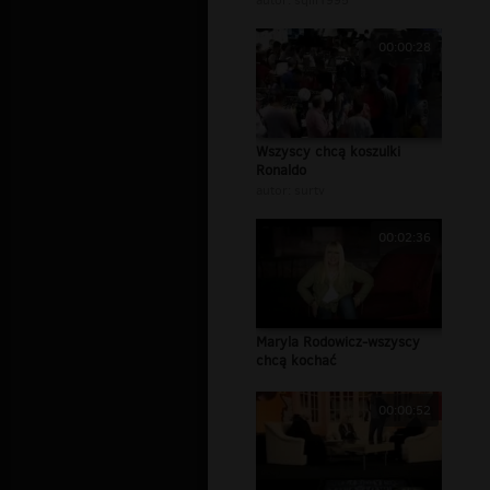
autor:
sqill1995
00:00:28
Wszyscy chcą koszulki
Ronaldo
autor:
surtv
00:02:36
Maryla Rodowicz-wszyscy
chcą kochać
00:00:52