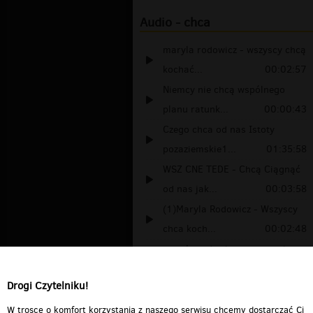
Audio - chca
maryla rodowicz - wszyscy chcą
kochać...
00:02:57
Niemcy nie chcą wspólnego
planu ratunk...
00:00:43
Czego chca od nas Istoty
pozaziemskie1...
01:35:58
WSZ CNE TEDE - Chcą Ciągnąć
od nas jak...
00:03:58
(1)Maryla Rodowicz - Wszyscy
chca koch...
00:02:48
maryla rodowicz wszyscy chcą
kochać
00:02:59
Drogi Czytelniku!
2007-05-30 15:27:57
00:00:41
Dziewczyny tego chcą
00:03:25
W trosce o komfort korzystania z naszego serwisu chcemy dostarczać Ci