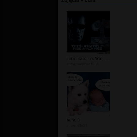
Zdjęcia - bunt
Terminator vs Wall-e bunt maszyn
autor:
werewolf836
bunt :)
autor:
elle31