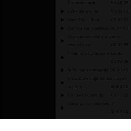
Roznowic nark...
00:49:02
DZK- aferowicze
00:02:12
Hade Mada-Bunt
00:03:52
Buntuję się. Słusznie?
00:04:40
Czy zapomnieliśmy o tym co
wydarzyło s...
00:03:55
Przemoc psychiczna w szkole.
00:12:05
WSK- bunt motorynki
00:00:40
Prawdziwa moja miłość nazywa
się Ajris...
00:04:20
Co nas to obchodzi
00:19:29
Coraz gorsze pokolenia?
00:02:04
Idealizm się liczy
00:09:19
Delikatna buntowniczka...