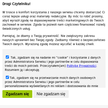
Drogi Czytelniku!
00:30:26
teraz bunt prezentuje
00:01:20
W trosce o komfort korzystania z naszego serwisu chcemy dostarczać Ci
coraz lepsze usługi oraz materiały redakcyjne. By móc to robić prosimy,
abyś wyraził zgodę na dopasowywanie treści marketingowych do Twoich
zachowań w serwisie. Zgoda ta pozwoli nam częściowo finansować rozwój
świadczonych usług.
Pamiętaj, że dbamy o Twoją prywatność. Nie zwiększymy zakresu
naszych uprawnień bez Twojej zgody. Zadbamy również o bezpieczeństwo
Twoich danych. Wyrażoną zgodę możesz wycofać w każdej chwili.
Tak, zgadzam się na nadanie mi "cookie" i korzystanie z danych
przez Administratora Serwisu i jego partnerów w celu dopasowania
treści do moich potrzeb. Przeczytałem(am)
Politykę Prywatności
.
Rozumiem ją i akceptuję.
Nasza strona internetowa używa plików cookies (tzw. ciasteczka) w celach
Tak, zgadzam się na przetwarzanie moich danych osobowych
statystycznych, reklamowych oraz funkcjonalnych. Dzięki nim możemy
przez Administratora Serwisu i jego partnerów w celu
indywidualnie dostosować stronę do twoich potrzeb. Każdy może zaakceptować
personalizowania wyświetlanych mi reklam i dostosowania do mnie
pliki cookies albo ma możliwość wyłączenia ich w przeglądarce, dzięki czemu nie
prezentowanych treści marketingowych. Przeczytałem(am)
Politykę
będą zbierane żadne informacje.
Zgadzam się
Nie zgadzam się
Prywatności
. Rozumiem ją i akceptuję.
Zapoznaj się z naszą polityką prywatności
Ok, rozumiem
Wyrażenie powyższych zgód jest dobrowolne i możesz je w dowolnym
momencie wycofać (na podstronie z
ustawieniami prywatności
),