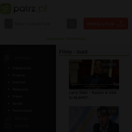
Logowanie
|
Rejestracja
Filmy - bunt
ARTYKUŁY
00:08:26
Ciekawostki
Finanse
Internet
Medycyna
Larry Elder - Rasizm w USA
Prawo
to KŁAMST...
Sprzęt
Technologia
00:12:55
MUZYKA
ZDJĘCIA