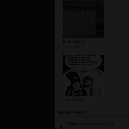
Bunt Reginy
autor:
yayo
rola z filmie
Audio - bunt
MOnar wyznania neofity z