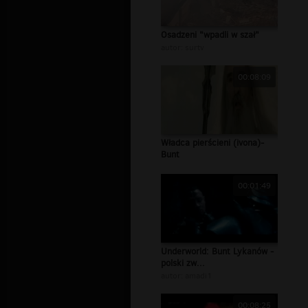
Osadzeni "wpadli w szał"
autor:
surtv
00:08:09
Władca pierścieni (ivona)-
Bunt
00:01:49
Underworld: Bunt Lykanów -
polski zw...
autor:
amadi1
00:08:25