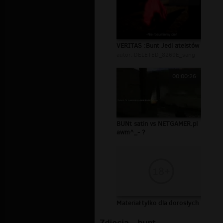
VERITAS :Bunt Jedi ateistów
autor:
DELETED_8269E_sang
00:00:26
BUNt satin vs NETGAMER.pl
awm^_- ?
Materiał tylko dla dorosłych