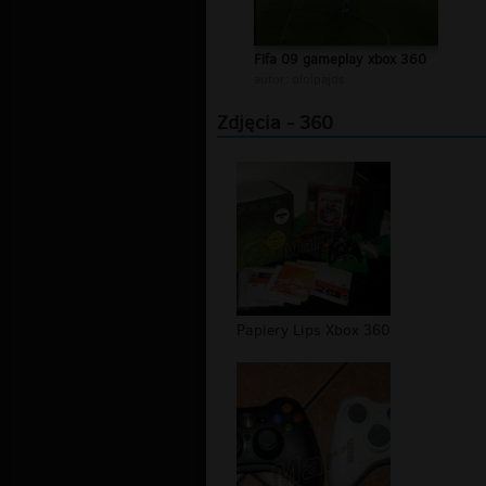
Fifa 09 gameplay xbox 360
autor:
ololpajds
Zdjęcia - 360
Papiery Lips Xbox 360