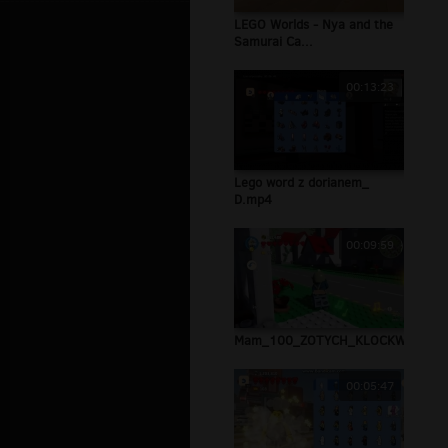
LEGO Worlds - Nya and the
Samurai Ca...
00:13:23
Lego word z dorianem_
D.mp4
00:09:59
Mam_100_ZOTYCH_KLOCKW.mp4
00:05:47