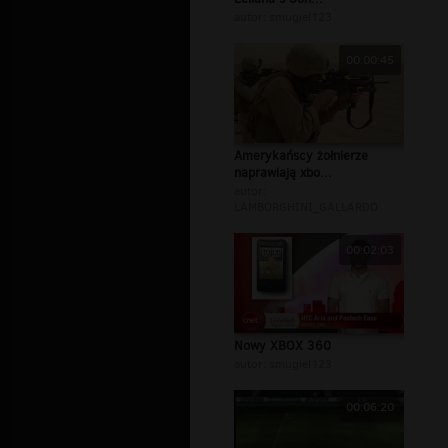
autor:
smugiel123
00:00:45
Amerykańscy żołnierze
naprawiają xbo...
autor:
LAMBORGHINI_GALLARDO
00:02:03
Nowy XBOX 360
autor:
smugiel123
00:06:20