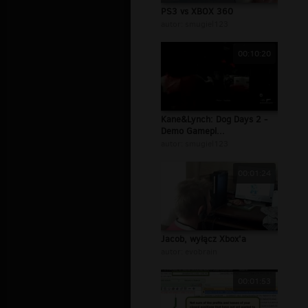
PS3 vs XBOX 360
autor:
smugiel123
00:10:20
Kane&Lynch: Dog Days 2 -
Demo Gamepl...
autor:
smugiel123
00:01:24
Jacob, wyłącz Xbox'a
autor:
evobrain
00:01:53