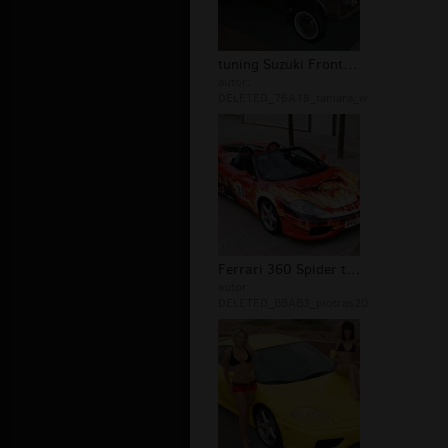
tuning Suzuki Fronte 360
autor:
DELETED_76A18_tamara_w
Ferrari 360 Spider tapety
autor:
DELETED_BBAB3_piotras20