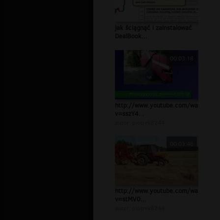
jak ściągnąć i zainstalować
DealBook...
00:03:18
http://www.youtube.com/watch?
v=sszY4...
autor:
piotrek8244
00:03:46
http://www.youtube.com/watch?
v=stMV0...
autor:
piotrek8244