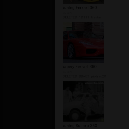
tuning Ferrari 360 Modena
autor:
DELETED_1D111_lilastar
tapety Ferrari 360 Modena
autor:
DELETED_BBAB3_piotras20
tuning Subaru 360 Young SS