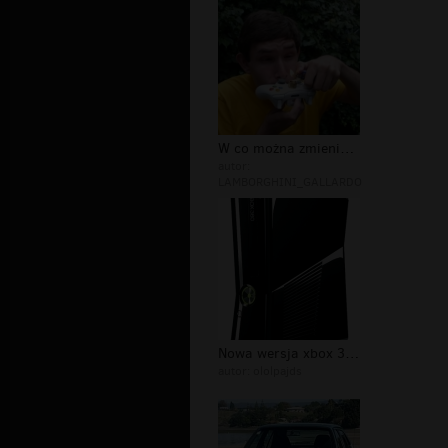
W co można zmienić kontroler do Xbox...
autor:
LAMBORGHINI_GALLARDO
Nowa wersja xbox 360
autor:
ololpajds