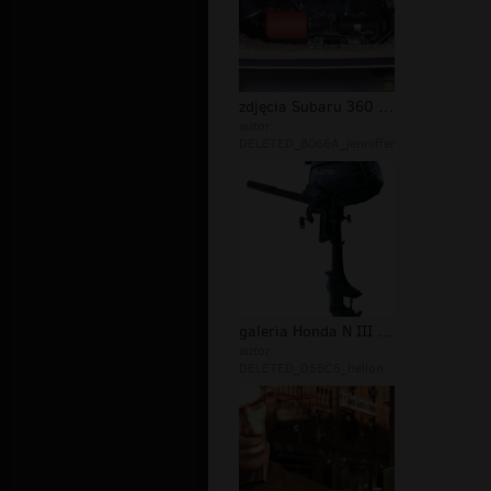
zdjęcia Subaru 360 Young S
autor:
DELETED_B066A_jenniffer
galeria Honda N III 360 T
autor:
DELETED_D5BC5_hellon