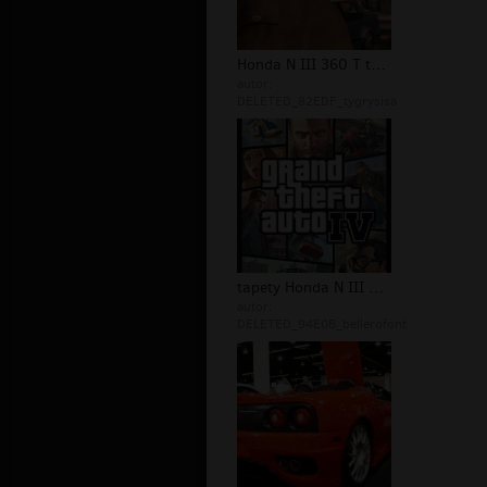
Honda N III 360 T tuning
autor:
DELETED_82EDF_tygrysisa
tapety Honda N III 360 T
autor:
DELETED_94E0B_bellerofont