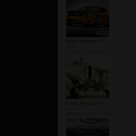
zdjęcia Mitsubishi 360 LT 23 D
autor:
DELETED_275EE_falko
tuning Mitsubishi 360 LT 23 D
autor:
DELETED_3D6BA_mona1lisa