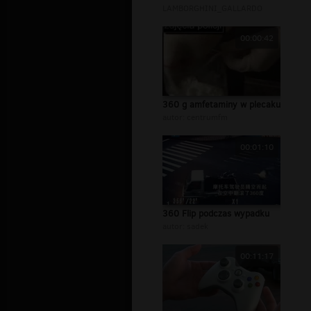
LAMBORGHINI_GALLARDO
00:00:42
360 g amfetaminy w plecaku
autor:
centrumfm
00:01:10
360 Flip podczas wypadku
autor:
sadek
00:11:17