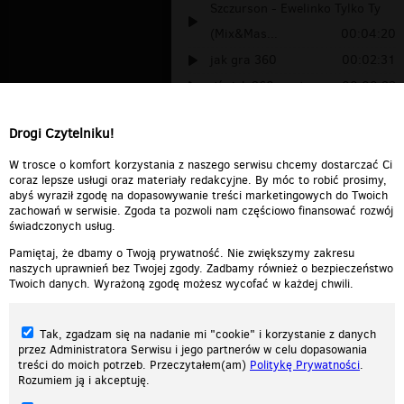
Szczurson - Ewelinko Tylko Ty
(Mix&Mas...
00:04:20
jak gra 360
00:02:31
dźwięk 360 modeny
00:00:22
C-360,kupno.
00:00:52
Drogi Czytelniku!
GTR: Ferrari 360 Modena
00:00:32
W trosce o komfort korzystania z naszego serwisu chcemy dostarczać Ci
coraz lepsze usługi oraz materiały redakcyjne. By móc to robić prosimy,
abyś wyraził zgodę na dopasowywanie treści marketingowych do Twoich
zachowań w serwisie. Zgoda ta pozwoli nam częściowo finansować rozwój
świadczonych usług.
Pamiętaj, że dbamy o Twoją prywatność. Nie zwiększymy zakresu
naszych uprawnień bez Twojej zgody. Zadbamy również o bezpieczeństwo
Twoich danych. Wyrażoną zgodę możesz wycofać w każdej chwili.
Tak, zgadzam się na nadanie mi "cookie" i korzystanie z danych
przez Administratora Serwisu i jego partnerów w celu dopasowania
treści do moich potrzeb. Przeczytałem(am)
Politykę Prywatności
.
Rozumiem ją i akceptuję.