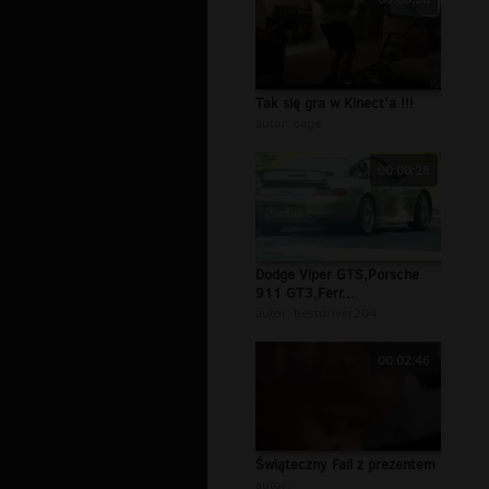
Tak się gra w Kinect'a !!!
autor:
cage
00:00:28
Dodge Viper GTS,Porsche
911 GT3,Ferr...
autor:
bestdriver204
00:02:46
Świąteczny Fail z prezentem
autor: