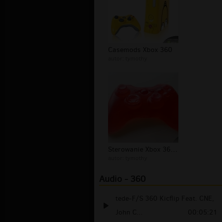
Casemods Xbox 360
autor:
tymothy
Sterowanie Xbox 360 obrotów mydła
autor:
tymothy
Audio - 360
tede-F/S 360 Kicflip Feat. CNE,
John C...
00:05:21