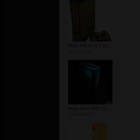
XBox 360 Halo 3 Special Edition
autor:
tymothy
Nowy Xbox 360? Jasne! Ale nie dla ma...
autor:
tymothy