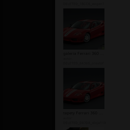
DELETED_1BCC6_awgan1
galeria Ferrari 360 Challenge Strada...
autor:
DELETED_6A365_crisstof
tapety Ferrari 360 Challenge Stradal...
autor:
DELETED_D87D8_alicja119