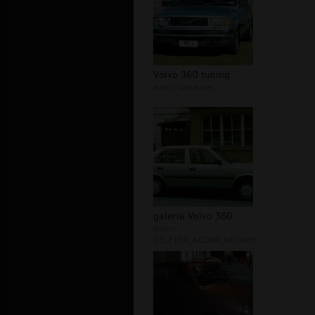
Volvo 360 tuning
autor:
salvatore
galeria Volvo 360
autor:
DELETED_ACC66_halina86