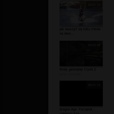
00:01:19
jak nauczyć się kilku trików
na desc...
00:02:38
Nowy gameplay Crysis 2
autor:
ololpajds
00:01:12
Dragon Age: Początek -
Leliana's Son...