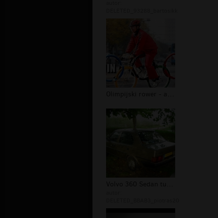
autor:
DELETED_93288_bartosikk
Olimpijski rower - antyfail
Volvo 360 Sedan tuning
autor:
DELETED_BBAB3_piotras20