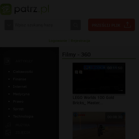
Logowanie
|
Rejestracja
Filmy - 360
ARTYKUŁY
00:11:50
Ciekawostki
Finanse
Internet
Medycyna
LEGO Worlds 100 Gold
Prawo
Bricks_ Master...
Sprzęt
Technologia
00:08:30
MUZYKA
ZDJĘCIA