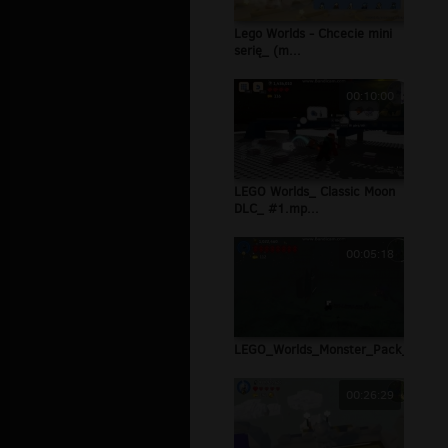
Lego Worlds - Chcecie mini
serię_ (m...
00:10:00
LEGO Worlds_ Classic Moon
DLC_ #1.mp...
00:05:18
LEGO_Worlds_Monster_Pack_DLC_Kry
00:26:29