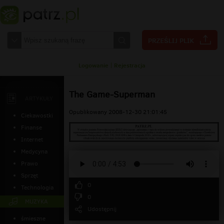
Logowanie
|
Rejestracja
The Game-Superman
ARTYKUŁY
Opublikowany 2008-12-30 21:01:45
Ciekawostki
Finanse
Internet
Medycyna
Prawo
Sprzęt
0
Technologia
0
MUZYKA
Udostępnij
śmieszne