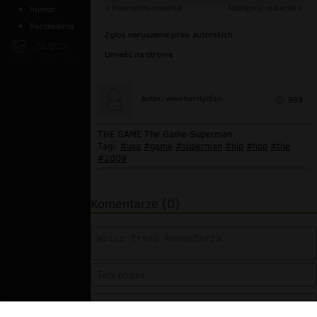
« Poprzedni materiał
Następny materiał »
humor
Poczekalnia
Zgłoś naruszenie praw autorskich
ZDJĘCIA
Umieść na stronie
wwehardyzfan
autor:
959
THE GAME The Game-Superman
Tagi:
#usa
#game
#superman
#hip
#hop
#the
#2009
Komentarze (0)