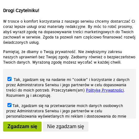
Drogi Czytelniku!
W trosce o komfort korzystania z naszego serwisu chcemy dostarczać Ci
coraz lepsze usługi oraz materiały redakcyjne. By móc to robić prosimy,
abyś wyraził zgodę na dopasowywanie treści marketingowych do Twoich
zachowań w serwisie. Zgoda ta pozwoli nam częściowo finansować rozwój
świadczonych usług.
Pamiętaj, że dbamy o Twoją prywatność. Nie zwiększymy zakresu
naszych uprawnień bez Twojej zgody. Zadbamy również o bezpieczeństwo
Twoich danych. Wyrażoną zgodę możesz wycofać w każdej chwili.
Tak, zgadzam się na nadanie mi "cookie" i korzystanie z danych
przez Administratora Serwisu i jego partnerów w celu dopasowania
treści do moich potrzeb. Przeczytałem(am)
Politykę Prywatności
.
Rozumiem ją i akceptuję.
Nasza strona internetowa używa plików cookies (tzw. ciasteczka) w celach
Tak, zgadzam się na przetwarzanie moich danych osobowych
statystycznych, reklamowych oraz funkcjonalnych. Dzięki nim możemy
przez Administratora Serwisu i jego partnerów w celu
indywidualnie dostosować stronę do twoich potrzeb. Każdy może zaakceptować
personalizowania wyświetlanych mi reklam i dostosowania do mnie
pliki cookies albo ma możliwość wyłączenia ich w przeglądarce, dzięki czemu nie
prezentowanych treści marketingowych. Przeczytałem(am)
Politykę
będą zbierane żadne informacje.
Zgadzam się
Nie zgadzam się
Prywatności
. Rozumiem ją i akceptuję.
Zapoznaj się z naszą polityką prywatności
Ok, rozumiem
Wyrażenie powyższych zgód jest dobrowolne i możesz je w dowolnym