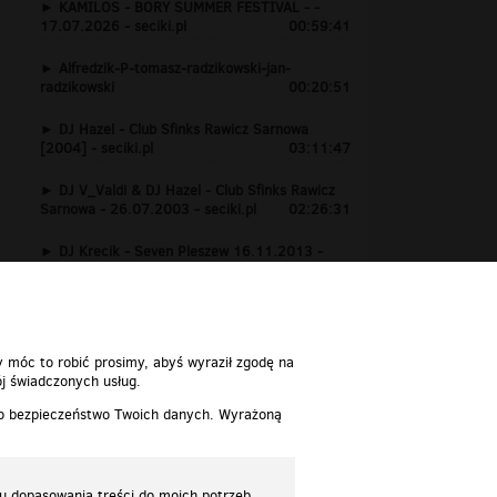
KAMILOS - BORY SUMMER FESTIVAL - -
17.07.2026 - seciki.pl
00:59:41
Alfredzik-P-tomasz-radzikowski-jan-
radzikowski
00:20:51
DJ Hazel - Club Sfinks Rawicz Sarnowa
[2004] - seciki.pl
03:11:47
DJ V_Valdi & DJ Hazel - Club Sfinks Rawicz
Sarnowa - 26.07.2003 - seciki.pl
02:26:31
DJ Krecik - Seven Pleszew 16.11.2013 -
www.seciki.pl
01:24:15
y móc to robić prosimy, abyś wyraził zgodę na
j świadczonych usług.
 o bezpieczeństwo Twoich danych. Wyrażoną
lu dopasowania treści do moich potrzeb.