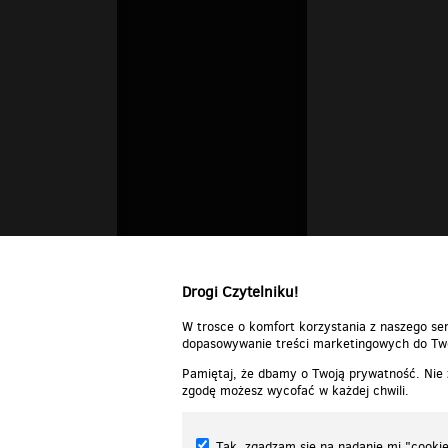
Drogi Czytelniku!
W trosce o komfort korzystania z naszego ser
dopasowywanie treści marketingowych do Two
Pamiętaj, że dbamy o Twoją prywatność. Nie
zgodę możesz wycofać w każdej chwili.
Tak, zgadzam się na nadanie mi "cookie"