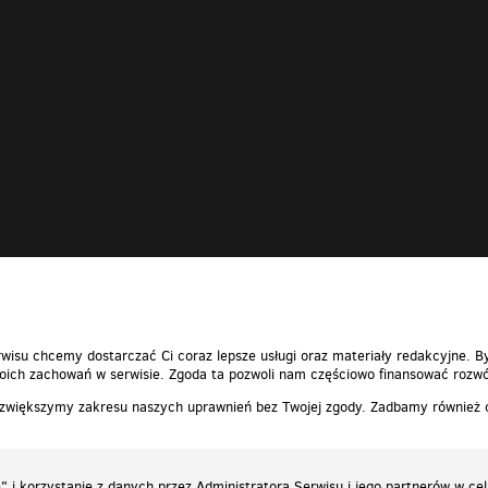
wisu chcemy dostarczać Ci coraz lepsze usługi oraz materiały redakcyjne. B
ich zachowań w serwisie. Zgoda ta pozwoli nam częściowo finansować rozwó
 zwiększymy zakresu naszych uprawnień bez Twojej zgody. Zadbamy również
 i korzystanie z danych przez Administratora Serwisu i jego partnerów w ce