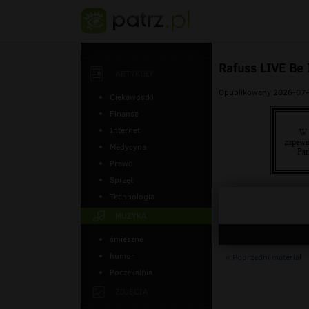
Rafuss LIVE Be 
ARTYKUŁY
Opublikowany 2026-07-
Ciekawostki
Finanse
Internet
Medycyna
Prawo
Sprzęt
Technologia
MUZYKA
śmieszne
humor
« Poprzedni materiał
Poczekalnia
ZDJĘCIA