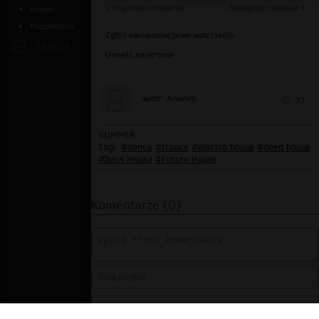
« Poprzedni materiał
Następny materiał »
humor
Poczekalnia
Zgłoś naruszenie praw autorskich
ZDJĘCIA
Umieść na stronie
autor: Anonim
77
SUMMER
Tagi:
#dance
#trance
#electro house
#deep house
#Bass House
#Future House
Komentarze (0)