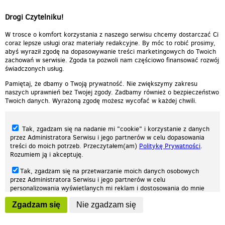
Drogi Czytelniku!
W trosce o komfort korzystania z naszego serwisu chcemy dostarczać Ci
coraz lepsze usługi oraz materiały redakcyjne. By móc to robić prosimy,
abyś wyraził zgodę na dopasowywanie treści marketingowych do Twoich
zachowań w serwisie. Zgoda ta pozwoli nam częściowo finansować rozwój
świadczonych usług.
Pamiętaj, że dbamy o Twoją prywatność. Nie zwiększymy zakresu
naszych uprawnień bez Twojej zgody. Zadbamy również o bezpieczeństwo
Twoich danych. Wyrażoną zgodę możesz wycofać w każdej chwili.
Tak, zgadzam się na nadanie mi "cookie" i korzystanie z danych
przez Administratora Serwisu i jego partnerów w celu dopasowania
treści do moich potrzeb. Przeczytałem(am)
Politykę Prywatności
.
Rozumiem ją i akceptuję.
Nasza strona internetowa używa plików cookies (tzw. ciasteczka) w celach
Tak, zgadzam się na przetwarzanie moich danych osobowych
statystycznych, reklamowych oraz funkcjonalnych. Dzięki nim możemy
przez Administratora Serwisu i jego partnerów w celu
indywidualnie dostosować stronę do twoich potrzeb. Każdy może zaakceptować
personalizowania wyświetlanych mi reklam i dostosowania do mnie
pliki cookies albo ma możliwość wyłączenia ich w przeglądarce, dzięki czemu nie
prezentowanych treści marketingowych. Przeczytałem(am)
Politykę
będą zbierane żadne informacje.
Zgadzam się
Nie zgadzam się
Prywatności
. Rozumiem ją i akceptuję.
Zapoznaj się z naszą polityką prywatności
Ok, rozumiem
Wyrażenie powyższych zgód jest dobrowolne i możesz je w dowolnym