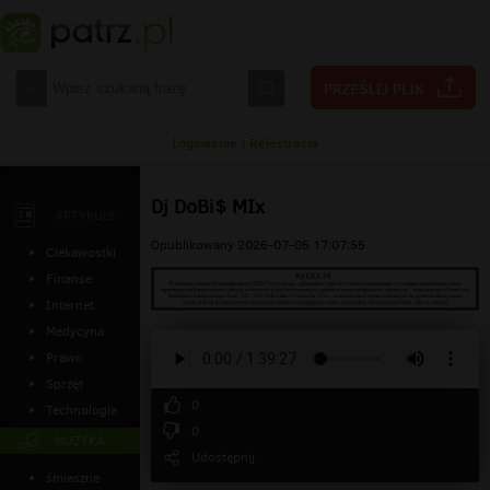
Logowanie
|
Rejestracja
Dj DoBi$ MIx
ARTYKUŁY
Opublikowany 2026-07-05 17:07:55
Ciekawostki
Finanse
Internet
Medycyna
Prawo
Sprzęt
0
Technologia
0
MUZYKA
Udostępnij
śmieszne