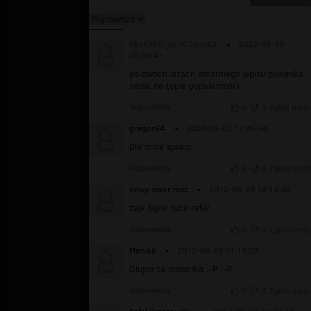
DELETED_8E3C3Dor62
▪
2022-09-30
00:36:41
po dwóch latach ostatniego wpisu piosenka
nadal na topie popularności
Odpowiedz
0
0
Zgłoś treść
gregor64
▪
2020-09-02 12:45:54
Dla mnie spoko.
Odpowiedz
0
0
Zgłoś treść
nowy dwor maz
▪
2012-08-20 14:14:40
zaje fajna nuta rafał
Odpowiedz
0
0
Zgłoś treść
Monika
▪
2012-08-20 11:13:03
Głupia ta piosenka ;-P :-P
Odpowiedz
0
0
Zgłoś treść