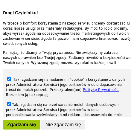
werona33
▪
2012-06-18 15:50:08
fajna nutka:)
Drogi Czytelniku!
Odpowiedz
0
0
Zgłoś treść
W trosce o komfort korzystania z naszego serwisu chcemy dostarczać Ci
coraz lepsze usługi oraz materiały redakcyjne. By móc to robić prosimy,
abyś wyraził zgodę na dopasowywanie treści marketingowych do Twoich
zachowań w serwisie. Zgoda ta pozwoli nam częściowo finansować rozwój
świadczonych usług.
Pamiętaj, że dbamy o Twoją prywatność. Nie zwiększymy zakresu
naszych uprawnień bez Twojej zgody. Zadbamy również o bezpieczeństwo
Twoich danych. Wyrażoną zgodę możesz wycofać w każdej chwili.
Tak, zgadzam się na nadanie mi "cookie" i korzystanie z danych
przez Administratora Serwisu i jego partnerów w celu dopasowania
treści do moich potrzeb. Przeczytałem(am)
Politykę Prywatności
.
Rozumiem ją i akceptuję.
Nasza strona internetowa używa plików cookies (tzw. ciasteczka) w celach
Tak, zgadzam się na przetwarzanie moich danych osobowych
statystycznych, reklamowych oraz funkcjonalnych. Dzięki nim możemy
przez Administratora Serwisu i jego partnerów w celu
indywidualnie dostosować stronę do twoich potrzeb. Każdy może zaakceptować
personalizowania wyświetlanych mi reklam i dostosowania do mnie
pliki cookies albo ma możliwość wyłączenia ich w przeglądarce, dzięki czemu nie
prezentowanych treści marketingowych. Przeczytałem(am)
Politykę
będą zbierane żadne informacje.
Zgadzam się
Nie zgadzam się
Prywatności
. Rozumiem ją i akceptuję.
Zapoznaj się z naszą polityką prywatności
Ok, rozumiem