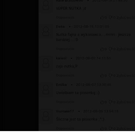
Rafał Brzozowski
▪
2012-08-19 21:49:20
sUPER NUTKA ;d
Odpowiedz
0
0
Zgłoś treść
Ewka
▪
2012-08-16 13:01:05
Nutka fajna a wykonawca....mrrrr.. jeszcze
bardziej....:D
Odpowiedz
0
0
Zgłoś treść
kaiwol
▪
2012-08-07 14:11:55
zaje nutka;P
Odpowiedz
0
0
Zgłoś treść
Emilka
▪
2012-08-07 13:30:46
Uwielbiam ta piosenkę;-)
Odpowiedz
0
0
Zgłoś treść
niuniaaa17
▪
2012-08-05 13:54:18
Śliczna jest ta piosenka ;*:)
Odpowiedz
0
0
Zgłoś treść