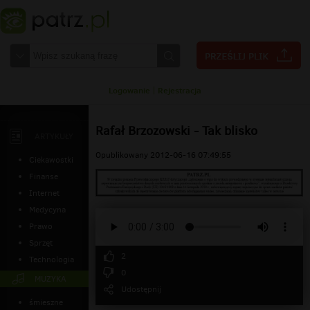
Logowanie
|
Rejestracja
Rafał Brzozowski - Tak blisko
ARTYKUŁY
Opublikowany 2012-06-16 07:49:55
Ciekawostki
Finanse
Internet
Medycyna
Prawo
Sprzęt
2
Technologia
0
MUZYKA
Udostępnij
śmieszne