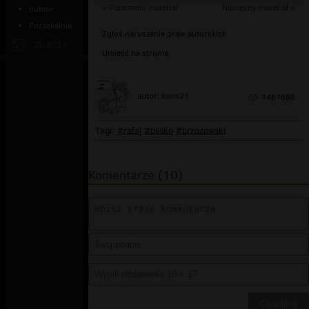
« Poprzedni materiał
Następny materiał »
humor
Poczekalnia
Zgłoś naruszenie praw autorskich
ZDJĘCIA
Umieść na stronie
kami21
autor:
1461686
Tagi:
#rafal
#blisko
#brzozowski
Komentarze (10)