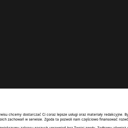
wisu chcemy dostarczać Ci coraz lepsze usługi oraz materiały redakcyjne. B
ich zachowań w serwisie. Zgoda ta pozwoli nam częściowo finansować rozwó
 zwiększymy zakresu naszych uprawnień bez Twojej zgody. Zadbamy również