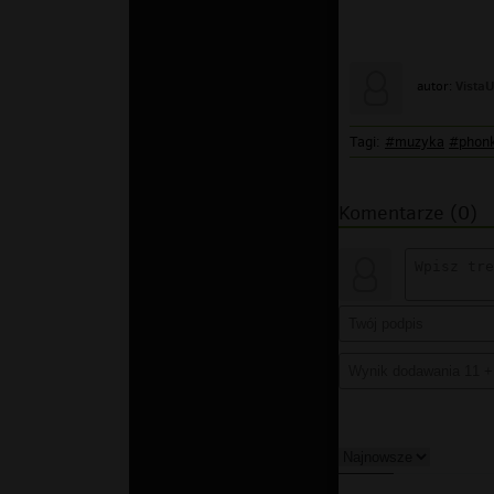
Vista
autor:
Tagi:
#muzyka
#phon
Komentarze (0)