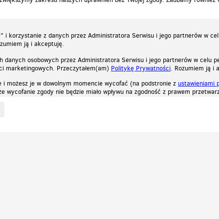
 i korzystanie z danych przez Administratora Serwisu i jego partnerów w ce
ozumiem ją i akceptuję.
h danych osobowych przez Administratora Serwisu i jego partnerów w celu pe
ści marketingowych. Przeczytałem(am)
Politykę Prywatności
. Rozumiem ją i 
e i możesz je w dowolnym momencie wycofać (na podstronie z
ustawieniami 
, że wycofanie zgody nie będzie miało wpływu na zgodność z prawem przetwarz
ystycznych, reklamowych oraz funkcjonalnych. Dzięki nim możemy indywidualnie dost
liwość wyłączenia ich w przeglądarce, dzięki czemu nie będą zbierane żadne informa
Zapoznaj się z naszą polityką prywatności
Ok, rozumiem