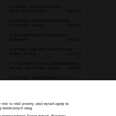
LAZIOR - Vegas Piaskowa Góra
(18.07.2026) - seciki.pl
00:45:17
KAMILOS - BORY SUMMER FESTIVAL - -
17.07.2026 - seciki.pl
00:59:41
Alfredzik-P-tomasz-radzikowski-jan-
radzikowski
00:20:51
DJ Hazel - Club Sfinks Rawicz Sarnowa
[2004] - seciki.pl
03:11:47
DJ V_Valdi & DJ Hazel - Club Sfinks Rawicz
Sarnowa - 26.07.2003 - seciki.pl
02:26:31
DJ Krecik - Seven Pleszew 16.11.2013 -
www.seciki.pl
01:24:15
y móc to robić prosimy, abyś wyraził zgodę na
j świadczonych usług.
 o bezpieczeństwo Twoich danych. Wyrażoną