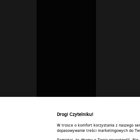
Drogi Czytelniku!
W trosce o komfort korzystania z naszego ser
dopasowywanie treści marketingowych do Two
Pamiętaj, że dbamy o Twoją prywatność. Nie