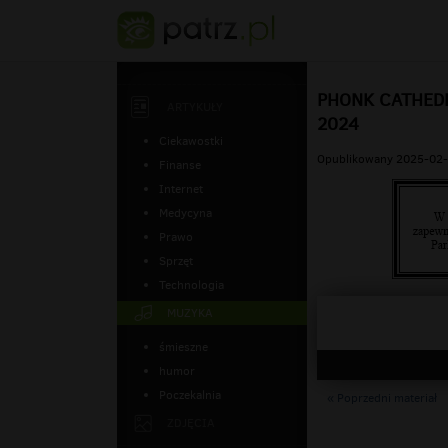
PHONK CATHEDR
ARTYKUŁY
2024
Ciekawostki
Opublikowany 2025-02-
Finanse
Internet
Medycyna
Prawo
Sprzęt
Technologia
MUZYKA
śmieszne
humor
Poczekalnia
« Poprzedni materiał
ZDJĘCIA