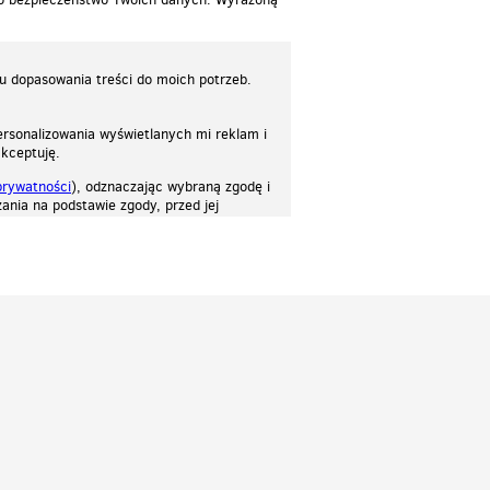
lu dopasowania treści do moich potrzeb.
rsonalizowania wyświetlanych mi reklam i
akceptuję.
prywatności
), odznaczając wybraną zgodę i
ania na podstawie zgody, przed jej
osować stronę do twoich potrzeb. Każdy może zaakceptować pliki cookies albo ma
cje.
Patrz.pl
Strona główna