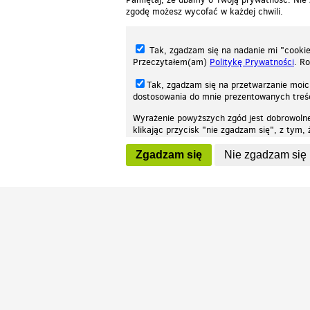
zgodę możesz wycofać w każdej chwili.
Tak, zgadzam się na nadanie mi "cookie"
Przeczytałem(am)
Politykę Prywatności
. R
Tak, zgadzam się na przetwarzanie moic
dostosowania do mnie prezentowanych tre
Wyrażenie powyższych zgód jest dobrowoln
klikając przycisk "nie zgadzam się", z tym
Nasza strona internetowa używa plików cookies (tzw. ciasteczka) w celach stat
wycofaniem.
moż
Zgadzam się
Nie zgadzam się