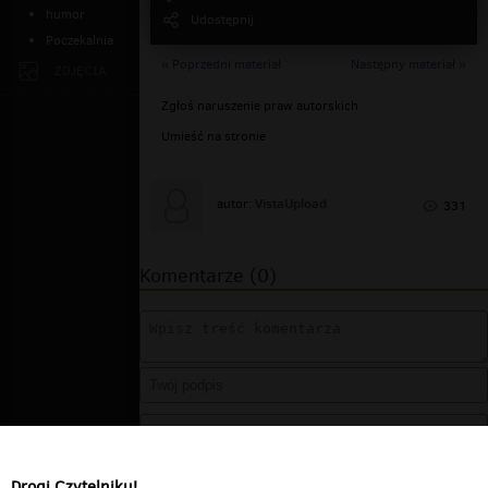
humor
Udostępnij
Poczekalnia
« Poprzedni materiał
Następny materiał »
ZDJĘCIA
Zgłoś naruszenie praw autorskich
Umieść na stronie
VistaUpload
autor:
331
Komentarze (0)
Drogi Czytelniku!