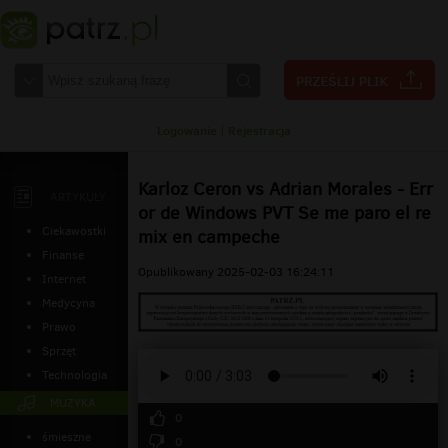
Logowanie
|
Rejestracja
Karloz Ceron vs Adrian Morales - Err
ARTYKUŁY
or de Windows PVT Se me paro el re
Ciekawostki
mix en campeche
Finanse
Opublikowany 2025-02-03 16:24:11
Internet
Medycyna
Prawo
Sprzęt
Technologia
MUZYKA
0
śmieszne
0