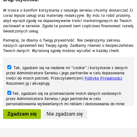
W trosce o komfort korzystania z naszego serwisu chcemy dostarczać Ci
coraz lepsze usługi oraz materiały redakcyjne. By móc to robić prosimy,
abyś wyraził zgodę na dopasowywanie treści marketingowych do Twoich
zachowań w serwisie. Zgoda ta pozwoli nam częściowo finansować rozwój
świadczonych usług.
Pamiętaj, że dbamy o Twoją prywatność. Nie zwiększymy zakresu
naszych uprawnień bez Twojej zgody. Zadbamy również o bezpieczeństwo
Twoich danych. Wyrażoną zgodę możesz wycofać w każdej chwili.
Tak, zgadzam się na nadanie mi "cookie" i korzystanie z danych
przez Administratora Serwisu i jego partnerów w celu dopasowania
treści do moich potrzeb. Przeczytałem(am)
Politykę Prywatności
.
Rozumiem ją i akceptuję.
Nasza strona internetowa używa plików cookies (tzw. ciasteczka) w celach
Tak, zgadzam się na przetwarzanie moich danych osobowych
statystycznych, reklamowych oraz funkcjonalnych. Dzięki nim możemy
przez Administratora Serwisu i jego partnerów w celu
indywidualnie dostosować stronę do twoich potrzeb. Każdy może zaakceptować
personalizowania wyświetlanych mi reklam i dostosowania do mnie
pliki cookies albo ma możliwość wyłączenia ich w przeglądarce, dzięki czemu nie
prezentowanych treści marketingowych. Przeczytałem(am)
Politykę
będą zbierane żadne informacje.
Zgadzam się
Nie zgadzam się
Prywatności
. Rozumiem ją i akceptuję.
Zapoznaj się z naszą polityką prywatności
Ok, rozumiem
Wyrażenie powyższych zgód jest dobrowolne i możesz je w dowolnym
momencie wycofać (na podstronie z
ustawieniami prywatności
),
odznaczając wybraną zgodę i klikając przycisk "nie zgadzam się", z