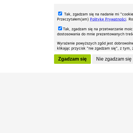
Tak, zgadzam się na nadanie mi "cookie"
Przeczytałem(am)
Politykę Prywatności
. R
Tak, zgadzam się na przetwarzanie moic
dostosowania do mnie prezentowanych tre
Wyrażenie powyższych zgód jest dobrowoln
klikając przycisk "nie zgadzam się", z tym
Nasza strona internetowa używa plików cookies (tzw. ciasteczka) w celach stat
wycofaniem.
moż
Zgadzam się
Nie zgadzam się