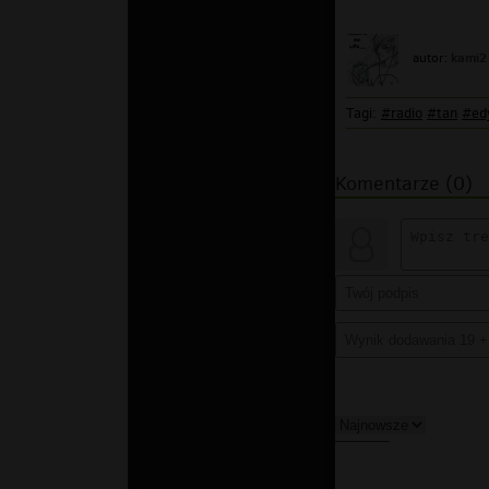
kami2
autor:
Tagi:
#radio
#tan
#ed
Komentarze (0)