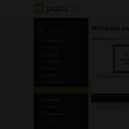
NE!TAN feat. Ed
ARTYKUŁY
Opublikowany 2010-11-
Ciekawostki
Finanse
Internet
Medycyna
Prawo
Sprzęt
Technologia
MUZYKA
śmieszne
humor
« Poprzedni materiał
Poczekalnia
ZDJĘCIA