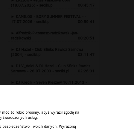
LAZIOR - Vegas Piaskowa Góra
(18.07.2026) - seciki.pl
00:45:17
KAMILOS - BORY SUMMER FESTIVAL - -
17.07.2026 - seciki.pl
00:59:41
Alfredzik-P-tomasz-radzikowski-jan-
radzikowski
00:20:51
DJ Hazel - Club Sfinks Rawicz Sarnowa
[2004] - seciki.pl
03:11:47
DJ V_Valdi & DJ Hazel - Club Sfinks Rawicz
Sarnowa - 26.07.2003 - seciki.pl
02:26:31
DJ Krecik - Seven Pleszew 16.11.2013 -
www.seciki.pl
01:24:15
y móc to robić prosimy, abyś wyraził zgodę na
j świadczonych usług.
 o bezpieczeństwo Twoich danych. Wyrażoną