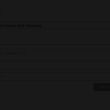
1
yta
#watch
#edit
#nawrocka