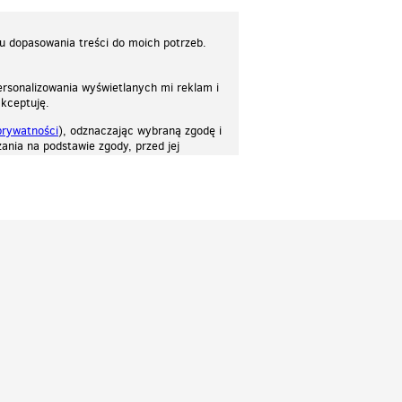
lu dopasowania treści do moich potrzeb.
rsonalizowania wyświetlanych mi reklam i
akceptuję.
prywatności
), odznaczając wybraną zgodę i
ania na podstawie zgody, przed jej
osować stronę do twoich potrzeb. Każdy może zaakceptować pliki cookies albo ma
cje.
Patrz.pl
Strona główna
Regulamin