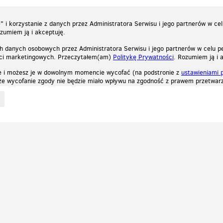
 i korzystanie z danych przez Administratora Serwisu i jego partnerów w ce
ozumiem ją i akceptuję.
h danych osobowych przez Administratora Serwisu i jego partnerów w celu pe
ści marketingowych. Przeczytałem(am)
Politykę Prywatności
. Rozumiem ją i 
e i możesz je w dowolnym momencie wycofać (na podstronie z
ustawieniami 
, że wycofanie zgody nie będzie miało wpływu na zgodność z prawem przetwarz
ystycznych, reklamowych oraz funkcjonalnych. Dzięki nim możemy indywidualnie dost
liwość wyłączenia ich w przeglądarce, dzięki czemu nie będą zbierane żadne informa
Zapoznaj się z naszą polityką prywatności
Ok, rozumiem