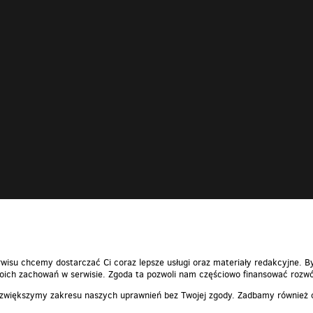
wisu chcemy dostarczać Ci coraz lepsze usługi oraz materiały redakcyjne. B
ich zachowań w serwisie. Zgoda ta pozwoli nam częściowo finansować rozwó
 zwiększymy zakresu naszych uprawnień bez Twojej zgody. Zadbamy również