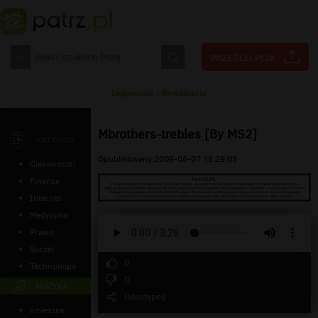
Logowanie
|
Rejestracja
Mbrothers-trebles [By MS2]
ARTYKUŁY
Opublikowany 2009-06-07 15:29:03
Ciekawostki
Finanse
Internet
Medycyna
Prawo
Sprzęt
0
Technologia
0
MUZYKA
Udostępnij
śmieszne