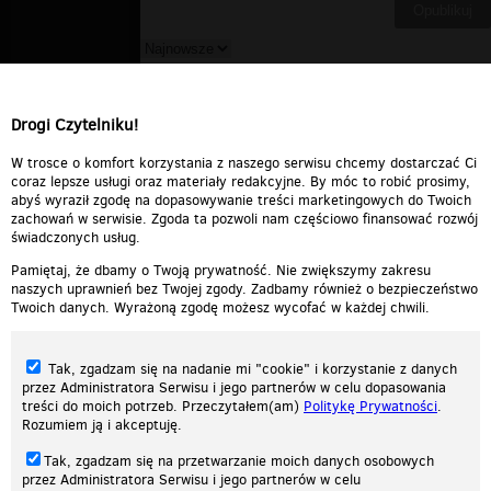
szkiet
▪
2009-07-03 13:47:15
nie młody kawałek . . . ale jary ;p
Drogi Czytelniku!
Odpowiedz
0
0
Zgłoś treść
W trosce o komfort korzystania z naszego serwisu chcemy dostarczać Ci
coraz lepsze usługi oraz materiały redakcyjne. By móc to robić prosimy,
abyś wyraził zgodę na dopasowywanie treści marketingowych do Twoich
zachowań w serwisie. Zgoda ta pozwoli nam częściowo finansować rozwój
świadczonych usług.
Pamiętaj, że dbamy o Twoją prywatność. Nie zwiększymy zakresu
naszych uprawnień bez Twojej zgody. Zadbamy również o bezpieczeństwo
Twoich danych. Wyrażoną zgodę możesz wycofać w każdej chwili.
Tak, zgadzam się na nadanie mi "cookie" i korzystanie z danych
przez Administratora Serwisu i jego partnerów w celu dopasowania
treści do moich potrzeb. Przeczytałem(am)
Politykę Prywatności
.
Rozumiem ją i akceptuję.
Nasza strona internetowa używa plików cookies (tzw. ciasteczka) w celach
Tak, zgadzam się na przetwarzanie moich danych osobowych
statystycznych, reklamowych oraz funkcjonalnych. Dzięki nim możemy
przez Administratora Serwisu i jego partnerów w celu