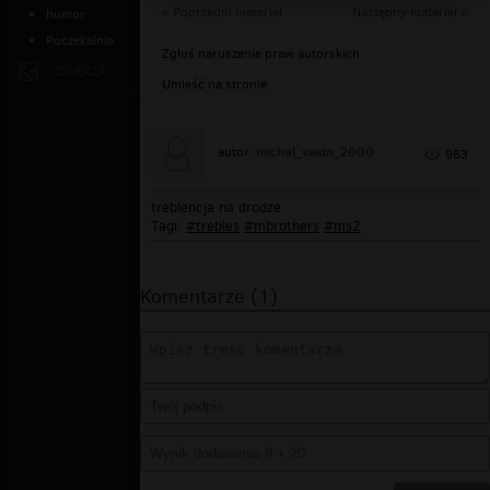
« Poprzedni materiał
Następny materiał »
humor
Poczekalnia
Zgłoś naruszenie praw autorskich
ZDJĘCIA
Umieść na stronie
michal_swdn_2000
autor:
963
treblencja na drodze
Tagi:
#trebles
#mbrothers
#ms2
Komentarze (1)