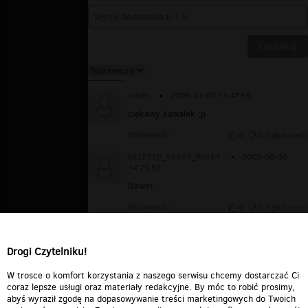
szkiet
▪
2009-07-03 13:47:59
ciekawy kawałek ;p
Odpowiedz
0
0
Zgłoś treść
DELETED_55467_fl3x14
▪
2009-06-30
14:29:52
Nawet
Odpowiedz
0
0
Zgłoś treść
michal_swdn_2000
▪
2009-06-07 15:23:06
My pIoSeNkA
Drogi Czytelniku!
Odpowiedz
0
0
Zgłoś treść
W trosce o komfort korzystania z naszego serwisu chcemy dostarczać Ci
coraz lepsze usługi oraz materiały redakcyjne. By móc to robić prosimy,
abyś wyraził zgodę na dopasowywanie treści marketingowych do Twoich