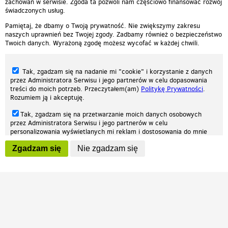
zachowań w serwisie. Zgoda ta pozwoli nam częściowo finansować rozwój
świadczonych usług.
Pamiętaj, że dbamy o Twoją prywatność. Nie zwiększymy zakresu
naszych uprawnień bez Twojej zgody. Zadbamy również o bezpieczeństwo
Twoich danych. Wyrażoną zgodę możesz wycofać w każdej chwili.
Tak, zgadzam się na nadanie mi "cookie" i korzystanie z danych
przez Administratora Serwisu i jego partnerów w celu dopasowania
treści do moich potrzeb. Przeczytałem(am)
Politykę Prywatności
.
Rozumiem ją i akceptuję.
Nasza strona internetowa używa plików cookies (tzw. ciasteczka) w celach
Tak, zgadzam się na przetwarzanie moich danych osobowych
statystycznych, reklamowych oraz funkcjonalnych. Dzięki nim możemy
przez Administratora Serwisu i jego partnerów w celu
indywidualnie dostosować stronę do twoich potrzeb. Każdy może zaakceptować
personalizowania wyświetlanych mi reklam i dostosowania do mnie
pliki cookies albo ma możliwość wyłączenia ich w przeglądarce, dzięki czemu nie
prezentowanych treści marketingowych. Przeczytałem(am)
Politykę
będą zbierane żadne informacje.
Zgadzam się
Nie zgadzam się
Prywatności
. Rozumiem ją i akceptuję.
Zapoznaj się z naszą polityką prywatności
Ok, rozumiem
Wyrażenie powyższych zgód jest dobrowolne i możesz je w dowolnym
momencie wycofać (na podstronie z
ustawieniami prywatności
),
odznaczając wybraną zgodę i klikając przycisk "nie zgadzam się", z
tym, że wycofanie zgody nie będzie miało wpływu na zgodność z
prawem przetwarzania na podstawie zgody, przed jej wycofaniem.