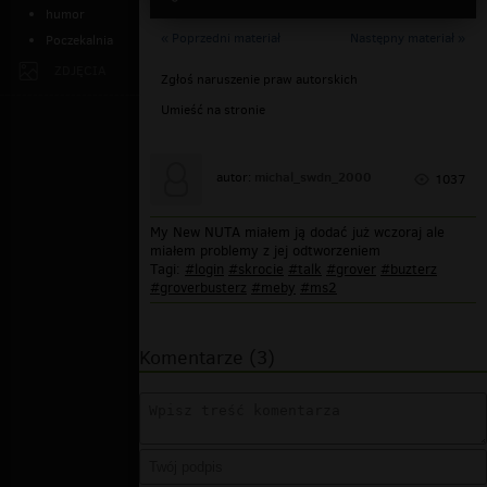
humor
« Poprzedni materiał
Następny materiał »
Poczekalnia
ZDJĘCIA
Zgłoś naruszenie praw autorskich
Umieść na stronie
michal_swdn_2000
autor:
1037
My New NUTA miałem ją dodać już wczoraj ale
miałem problemy z jej odtworzeniem
Tagi:
#login
#skrocie
#talk
#grover
#buzterz
#groverbusterz
#meby
#ms2
Komentarze (3)