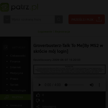
Logowanie
|
Rejestracja
Groverbusterz-Talk To Me[By MS2 w
ARTYKUŁY
skrócie mój login]
Ciekawostki
Opublikowany 2009-06-07 15:20:03
Finanse
Internet
Medycyna
Prawo
Sprzęt
Technologia
0
MUZYKA
0
śmieszne
Udostępnij