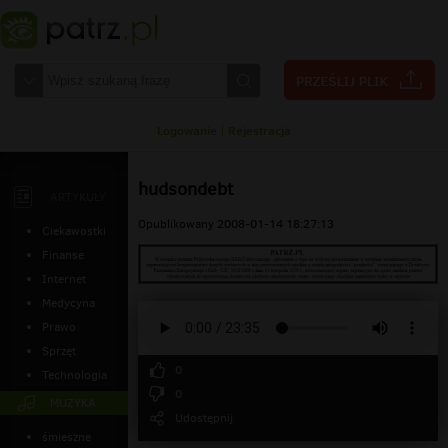
Logowanie
|
Rejestracja
hudsondebt
ARTYKUŁY
Opublikowany 2008-01-14 18:27:13
Ciekawostki
Finanse
Internet
Medycyna
Prawo
Sprzęt
0
Technologia
0
MUZYKA
Udostępnij
śmieszne