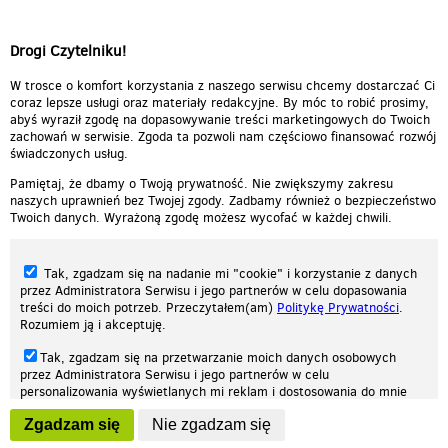
Drogi Czytelniku!
W trosce o komfort korzystania z naszego serwisu chcemy dostarczać Ci
coraz lepsze usługi oraz materiały redakcyjne. By móc to robić prosimy,
abyś wyraził zgodę na dopasowywanie treści marketingowych do Twoich
zachowań w serwisie. Zgoda ta pozwoli nam częściowo finansować rozwój
świadczonych usług.
Pamiętaj, że dbamy o Twoją prywatność. Nie zwiększymy zakresu
naszych uprawnień bez Twojej zgody. Zadbamy również o bezpieczeństwo
Twoich danych. Wyrażoną zgodę możesz wycofać w każdej chwili.
Tak, zgadzam się na nadanie mi "cookie" i korzystanie z danych
przez Administratora Serwisu i jego partnerów w celu dopasowania
treści do moich potrzeb. Przeczytałem(am)
Politykę Prywatności
.
Rozumiem ją i akceptuję.
Nasza strona internetowa używa plików cookies (tzw. ciasteczka) w celach
Tak, zgadzam się na przetwarzanie moich danych osobowych
statystycznych, reklamowych oraz funkcjonalnych. Dzięki nim możemy
przez Administratora Serwisu i jego partnerów w celu
indywidualnie dostosować stronę do twoich potrzeb. Każdy może zaakceptować
personalizowania wyświetlanych mi reklam i dostosowania do mnie
pliki cookies albo ma możliwość wyłączenia ich w przeglądarce, dzięki czemu nie
prezentowanych treści marketingowych. Przeczytałem(am)
Politykę
będą zbierane żadne informacje.
Zgadzam się
Nie zgadzam się
Prywatności
. Rozumiem ją i akceptuję.