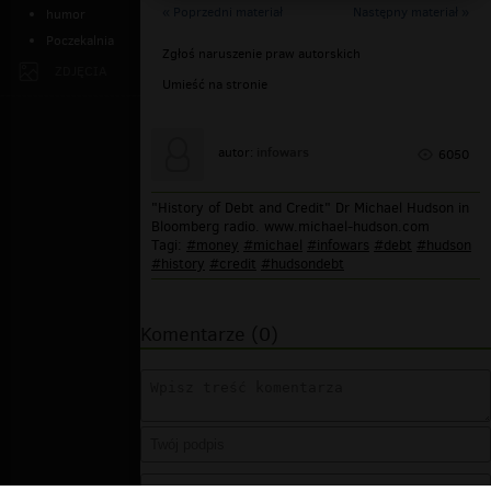
« Poprzedni materiał
Następny materiał »
humor
Poczekalnia
Zgłoś naruszenie praw autorskich
ZDJĘCIA
Umieść na stronie
infowars
autor:
6050
"History of Debt and Credit" Dr Michael Hudson in
Bloomberg radio. www.michael-hudson.com
Tagi:
#money
#michael
#infowars
#debt
#hudson
#history
#credit
#hudsondebt
Komentarze (0)