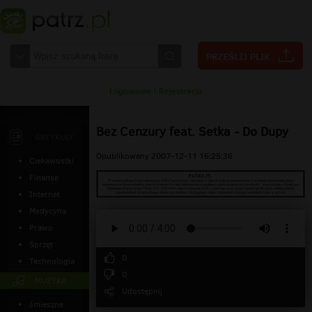
Logowanie
|
Rejestracja
Bez Cenzury feat. Setka - Do Dupy
ARTYKUŁY
Opublikowany 2007-12-11 16:25:36
Ciekawostki
Finanse
Internet
Medycyna
Prawo
Sprzęt
0
Technologia
0
MUZYKA
Udostępnij
śmieszne