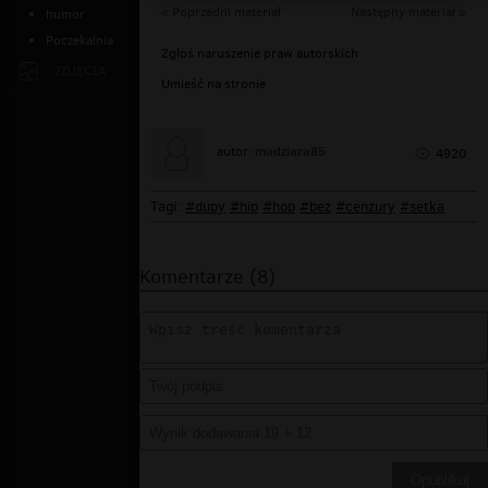
« Poprzedni materiał
Następny materiał »
humor
Poczekalnia
Zgłoś naruszenie praw autorskich
ZDJĘCIA
Umieść na stronie
madziara85
autor:
4920
Tagi:
#dupy
#hip
#hop
#bez
#cenzury
#setka
Komentarze (8)