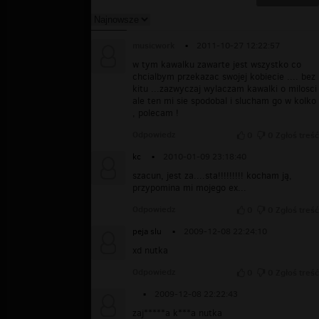
musicwork
▪
2011-10-27 12:22:57
w tym kawalku zawarte jest wszystko co
chcialbym przekazac swojej kobiecie .... bez
kitu ...zazwyczaj wylaczam kawalki o milosci
ale ten mi sie spodobal i slucham go w kolko
, polecam !
Odpowiedz
0
0
Zgłoś treść
kc
▪
2010-01-09 23:18:40
szacun, jest za....sta!!!!!!!!! kocham ją,
przypomina mi mojego ex...
Odpowiedz
0
0
Zgłoś treść
peja slu
▪
2009-12-08 22:24:10
xd nutka
Odpowiedz
0
0
Zgłoś treść
▪
2009-12-08 22:22:43
zaj*****a k***a nutka