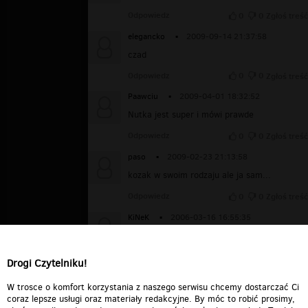
Odpowiedz
0
0
Zgłoś treść
elegancko
▪
2009-09-14 21:37:58
czad
Odpowiedz
0
0
Zgłoś treść
Paawciu
▪
2009-04-01 18:32:52
Nutka jest super i mówi prawde
Odpowiedz
0
0
Zgłoś treść
paso
▪
2009-02-23 21:13:58
kozak w swoim rodzaju ale ja sam...
Odpowiedz
0
0
Zgłoś treść
KiNeK
▪
2006-03-16 16:55:35
to moja i mojego skarbka piosenka.. jest
najleprza jaka tylko moze byc... Kubus
kocham Cie!!!!!!
Drogi Czytelniku!
Odpowiedz
0
0
Zgłoś treść
W trosce o komfort korzystania z naszego serwisu chcemy dostarczać Ci
coraz lepsze usługi oraz materiały redakcyjne. By móc to robić prosimy,