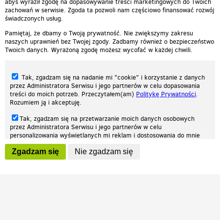
abyś wyraził zgodę na dopasowywanie treści marketingowych do Twoich
zachowań w serwisie. Zgoda ta pozwoli nam częściowo finansować rozwój
świadczonych usług.
Pamiętaj, że dbamy o Twoją prywatność. Nie zwiększymy zakresu
naszych uprawnień bez Twojej zgody. Zadbamy również o bezpieczeństwo
Twoich danych. Wyrażoną zgodę możesz wycofać w każdej chwili.
Tak, zgadzam się na nadanie mi "cookie" i korzystanie z danych
przez Administratora Serwisu i jego partnerów w celu dopasowania
treści do moich potrzeb. Przeczytałem(am)
Politykę Prywatności
.
Rozumiem ją i akceptuję.
Nasza strona internetowa używa plików cookies (tzw. ciasteczka) w celach
Tak, zgadzam się na przetwarzanie moich danych osobowych
statystycznych, reklamowych oraz funkcjonalnych. Dzięki nim możemy
przez Administratora Serwisu i jego partnerów w celu
indywidualnie dostosować stronę do twoich potrzeb. Każdy może zaakceptować
personalizowania wyświetlanych mi reklam i dostosowania do mnie
pliki cookies albo ma możliwość wyłączenia ich w przeglądarce, dzięki czemu nie
prezentowanych treści marketingowych. Przeczytałem(am)
Politykę
będą zbierane żadne informacje.
Zgadzam się
Nie zgadzam się
Prywatności
. Rozumiem ją i akceptuję.
Zapoznaj się z naszą polityką prywatności
Ok, rozumiem
Wyrażenie powyższych zgód jest dobrowolne i możesz je w dowolnym
momencie wycofać (na podstronie z
ustawieniami prywatności
),
odznaczając wybraną zgodę i klikając przycisk "nie zgadzam się", z
tym, że wycofanie zgody nie będzie miało wpływu na zgodność z
prawem przetwarzania na podstawie zgody, przed jej wycofaniem.