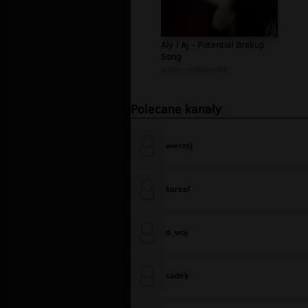
Aly i Aj - Potential Brekup
Song
autor:
madziara85
Polecane kanały
wierzej
kareel
d_woj
sadek