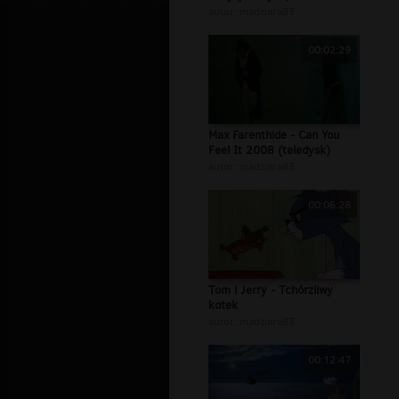
autor:
madziara85
00:02:29
Max Farenthide - Can You
Feel It 2008 (teledysk)
autor:
madziara85
00:06:28
Tom i Jerry - Tchórzliwy
kotek
autor:
madziara85
00:12:47