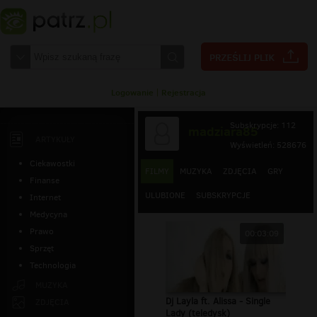
Logowanie
|
Rejestracja
Subskrypcje: 112
madziara85
ARTYKUŁY
Wyświetleń: 528676
Ciekawostki
FILMY
MUZYKA
ZDJĘCIA
GRY
Finanse
ULUBIONE
SUBSKRYPCJE
Internet
Medycyna
Prawo
00:03:09
Sprzęt
Technologia
MUZYKA
Dj Layla ft. Alissa - Single
ZDJĘCIA
Lady (teledysk)