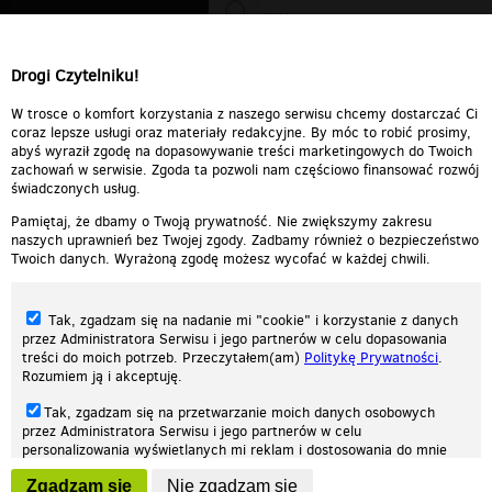
WiXa
Drogi Czytelniku!
cieplutkiDARIUSZ
W trosce o komfort korzystania z naszego serwisu chcemy dostarczać Ci
coraz lepsze usługi oraz materiały redakcyjne. By móc to robić prosimy,
abyś wyraził zgodę na dopasowywanie treści marketingowych do Twoich
zachowań w serwisie. Zgoda ta pozwoli nam częściowo finansować rozwój
świadczonych usług.
Pamiętaj, że dbamy o Twoją prywatność. Nie zwiększymy zakresu
naszych uprawnień bez Twojej zgody. Zadbamy również o bezpieczeństwo
Twoich danych. Wyrażoną zgodę możesz wycofać w każdej chwili.
Tak, zgadzam się na nadanie mi "cookie" i korzystanie z danych
przez Administratora Serwisu i jego partnerów w celu dopasowania
treści do moich potrzeb. Przeczytałem(am)
Politykę Prywatności
.
Rozumiem ją i akceptuję.
Nasza strona internetowa używa plików cookies (tzw. ciasteczka) w celach
Tak, zgadzam się na przetwarzanie moich danych osobowych
statystycznych, reklamowych oraz funkcjonalnych. Dzięki nim możemy
przez Administratora Serwisu i jego partnerów w celu
indywidualnie dostosować stronę do twoich potrzeb. Każdy może zaakceptować
personalizowania wyświetlanych mi reklam i dostosowania do mnie
pliki cookies albo ma możliwość wyłączenia ich w przeglądarce, dzięki czemu nie
prezentowanych treści marketingowych. Przeczytałem(am)
Politykę
będą zbierane żadne informacje.
Zgadzam się
Nie zgadzam się
Prywatności
. Rozumiem ją i akceptuję.