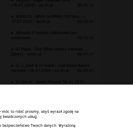
LAZIOR - Vegas Piaskowa Góra
(18.07.2026) - seciki.pl
00:45:17
KAMILOS - BORY SUMMER FESTIVAL - -
17.07.2026 - seciki.pl
00:59:41
Alfredzik-P-tomasz-radzikowski-jan-
radzikowski
00:20:51
DJ Hazel - Club Sfinks Rawicz Sarnowa
[2004] - seciki.pl
03:11:47
DJ V_Valdi & DJ Hazel - Club Sfinks Rawicz
Sarnowa - 26.07.2003 - seciki.pl
02:26:31
DJ Krecik - Seven Pleszew 16.11.2013 -
www.seciki.pl
01:24:15
y móc to robić prosimy, abyś wyraził zgodę na
j świadczonych usług.
 o bezpieczeństwo Twoich danych. Wyrażoną