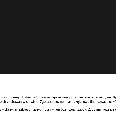
wisu chcemy dostarczać Ci coraz lepsze usługi oraz materiały redakcyjne. B
ich zachowań w serwisie. Zgoda ta pozwoli nam częściowo finansować rozwó
 zwiększymy zakresu naszych uprawnień bez Twojej zgody. Zadbamy również