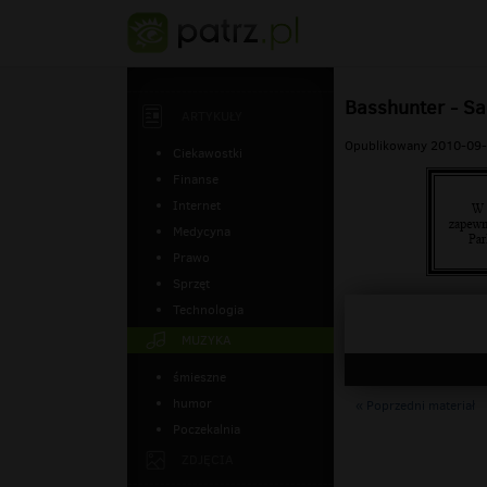
Basshunter - Sa
ARTYKUŁY
Opublikowany 2010-09-
Ciekawostki
Finanse
Internet
Medycyna
Prawo
Sprzęt
Technologia
MUZYKA
śmieszne
humor
« Poprzedni materiał
Poczekalnia
ZDJĘCIA