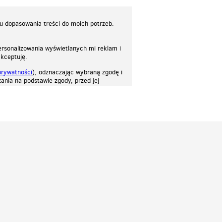
lu dopasowania treści do moich potrzeb.
rsonalizowania wyświetlanych mi reklam i
akceptuję.
prywatności
), odznaczając wybraną zgodę i
ania na podstawie zgody, przed jej
osować stronę do twoich potrzeb. Każdy może zaakceptować pliki cookies albo ma
cje.
Patrz.pl
Strona główna
Regulamin