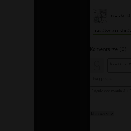
kami2
autor:
Tagi:
#boy
#sandra
#
Komentarze (0)