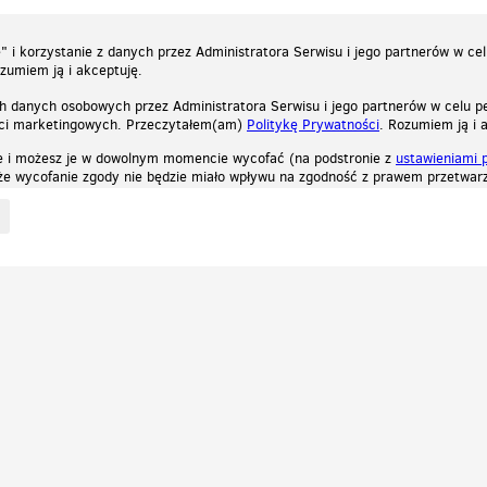
 i korzystanie z danych przez Administratora Serwisu i jego partnerów w ce
ozumiem ją i akceptuję.
h danych osobowych przez Administratora Serwisu i jego partnerów w celu pe
ści marketingowych. Przeczytałem(am)
Politykę Prywatności
. Rozumiem ją i 
e i możesz je w dowolnym momencie wycofać (na podstronie z
ustawieniami 
, że wycofanie zgody nie będzie miało wpływu na zgodność z prawem przetwarz
ystycznych, reklamowych oraz funkcjonalnych. Dzięki nim możemy indywidualnie dost
liwość wyłączenia ich w przeglądarce, dzięki czemu nie będą zbierane żadne informa
Zapoznaj się z naszą polityką prywatności
Ok, rozumiem