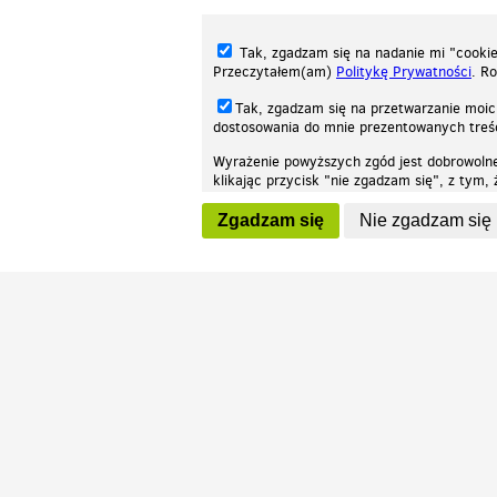
Tak, zgadzam się na nadanie mi "cookie"
Przeczytałem(am)
Politykę Prywatności
. R
Tak, zgadzam się na przetwarzanie moic
dostosowania do mnie prezentowanych tre
Wyrażenie powyższych zgód jest dobrowoln
klikając przycisk "nie zgadzam się", z tym
Nasza strona internetowa używa plików cookies (tzw. ciasteczka) w celach stat
wycofaniem.
moż
Zgadzam się
Nie zgadzam się