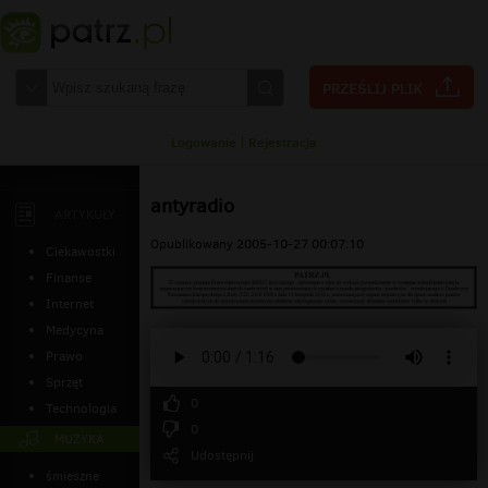
Logowanie
|
Rejestracja
antyradio
ARTYKUŁY
Opublikowany 2005-10-27 00:07:10
Ciekawostki
Finanse
Internet
Medycyna
Prawo
Sprzęt
0
Technologia
0
MUZYKA
Udostępnij
śmieszne