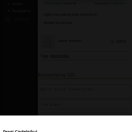
« Poprzedni materiał
Następny materiał »
humor
Poczekalnia
Zgłoś naruszenie praw autorskich
ZDJĘCIA
Umieść na stronie
autor: Anonim
10537
Tagi:
#antyradio
Komentarze (0)
Drogi Czytelniku!