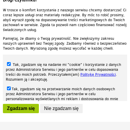
W trosce o komfort korzystania z naszego serwisu chcemy dostarczać Ci
coraz lepsze usługi oraz materiały redakcyjne. By móc to robić prosimy,
abyś wyraził zgodę na dopasowywanie treści marketingowych do Twoich
zachowań w serwisie. Zgoda ta pozwoli nam częściowo finansować rozwój
świadczonych usług.
Pamiętaj, że dbamy o Twoją prywatność. Nie zwiększymy zakresu
naszych uprawnień bez Twojej zgody. Zadbamy również o bezpieczeństwo
Twoich danych. Wyrażoną zgodę możesz wycofać w każdej chwili.
Tak, zgadzam się na nadanie mi "cookie" i korzystanie z danych
przez Administratora Serwisu i jego partnerów w celu dopasowania
treści do moich potrzeb. Przeczytałem(am)
Politykę Prywatności
.
Rozumiem ją i akceptuję.
Nasza strona internetowa używa plików cookies (tzw. ciasteczka) w celach
Tak, zgadzam się na przetwarzanie moich danych osobowych
statystycznych, reklamowych oraz funkcjonalnych. Dzięki nim możemy
przez Administratora Serwisu i jego partnerów w celu
indywidualnie dostosować stronę do twoich potrzeb. Każdy może zaakceptować
personalizowania wyświetlanych mi reklam i dostosowania do mnie
pliki cookies albo ma możliwość wyłączenia ich w przeglądarce, dzięki czemu nie
prezentowanych treści marketingowych. Przeczytałem(am)
Politykę
będą zbierane żadne informacje.
Zgadzam się
Nie zgadzam się
Prywatności
. Rozumiem ją i akceptuję.
Zapoznaj się z naszą polityką prywatności
Ok, rozumiem
Wyrażenie powyższych zgód jest dobrowolne i możesz je w dowolnym
momencie wycofać (na podstronie z
ustawieniami prywatności
),
odznaczając wybraną zgodę i klikając przycisk "nie zgadzam się", z