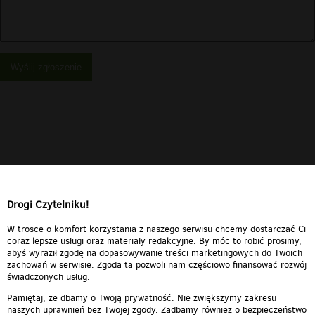
Wyślij zgłoszenie
Drogi Czytelniku!
W trosce o komfort korzystania z naszego serwisu chcemy dostarczać Ci
coraz lepsze usługi oraz materiały redakcyjne. By móc to robić prosimy,
abyś wyraził zgodę na dopasowywanie treści marketingowych do Twoich
zachowań w serwisie. Zgoda ta pozwoli nam częściowo finansować rozwój
świadczonych usług.
Pamiętaj, że dbamy o Twoją prywatność. Nie zwiększymy zakresu
naszych uprawnień bez Twojej zgody. Zadbamy również o bezpieczeństwo