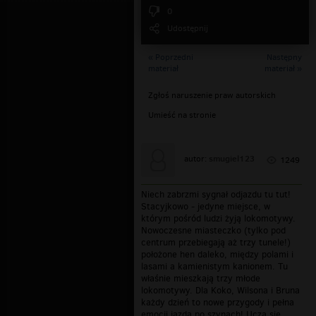
0
Udostępnij
« Poprzedni
Następny
materiał
materiał »
Zgłoś naruszenie praw autorskich
Umieść na stronie
smugiel123
autor:
1249
Niech zabrzmi sygnał odjazdu tu tut!
Stacyjkowo - jedyne miejsce, w
którym pośród ludzi żyją lokomotywy.
Nowoczesne miasteczko (tylko pod
centrum przebiegają aż trzy tunele!)
położone hen daleko, między polami i
lasami a kamienistym kanionem. Tu
właśnie mieszkają trzy młode
lokomotywy. Dla Koko, Wilsona i Bruna
każdy dzień to nowe przygody i pełna
emocji jazda po szynach! Uczą się