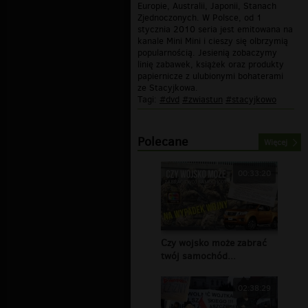
Europie, Australii, Japonii, Stanach
Zjednoczonych. W Polsce, od 1
stycznia 2010 seria jest emitowana na
kanale Mini Mini i cieszy się olbrzymią
popularnością. Jesienią zobaczymy
linię zabawek, książek oraz produkty
papiernicze z ulubionymi bohaterami
ze Stacyjkowa.
Tagi:
#dvd
#zwiastun
#stacyjkowo
Polecane
Więcej
00:33:20
Czy wojsko może zabrać
twój samochód...
02:38:29