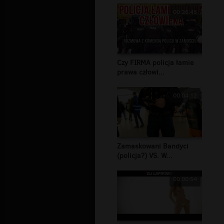
00:26:45
Czy FIRMA policja łamie
prawa człowi...
00:04:12
Zamaskowani Bandyci
(policja?) VS. W...
00:00:54