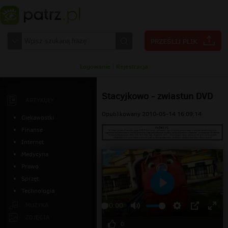
Logowanie
|
Rejestracja
Stacyjkowo - zwiastun DVD
ARTYKUŁY
Opublikowany 2010-05-14 16:09:14
Ciekawostki
Finanse
Internet
Medycyna
Prawo
Sprzęt
Technologia
Odtwarzaj
MUZYKA
00:00
ZDJĘCIA
0