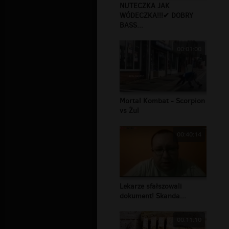
NUTECZKA JAK
WÓDECZKA!!!✔ DOBRY
BASS...
00:01:00
Mortal Kombat - Scorpion
vs Żul
00:40:14
Lekarze sfałszowali
dokument! Skanda...
00:11:10