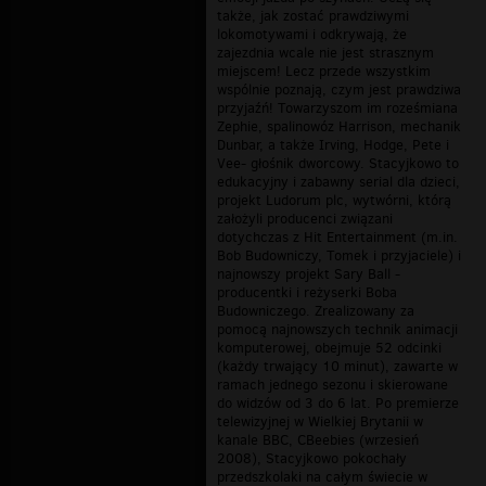
także, jak zostać prawdziwymi
lokomotywami i odkrywają, że
zajezdnia wcale nie jest strasznym
miejscem! Lecz przede wszystkim
wspólnie poznają, czym jest prawdziwa
przyjaźń! Towarzyszom im roześmiana
Zephie, spalinowóz Harrison, mechanik
Dunbar, a także Irving, Hodge, Pete i
Vee- głośnik dworcowy. Stacyjkowo to
edukacyjny i zabawny serial dla dzieci,
projekt Ludorum plc, wytwórni, którą
założyli producenci związani
dotychczas z Hit Entertainment (m.in.
Bob Budowniczy, Tomek i przyjaciele) i
najnowszy projekt Sary Ball -
producentki i reżyserki Boba
Budowniczego. Zrealizowany za
pomocą najnowszych technik animacji
komputerowej, obejmuje 52 odcinki
(każdy trwający 10 minut), zawarte w
ramach jednego sezonu i skierowane
do widzów od 3 do 6 lat. Po premierze
telewizyjnej w Wielkiej Brytanii w
kanale BBC, CBeebies (wrzesień
2008), Stacyjkowo pokochały
przedszkolaki na całym świecie w