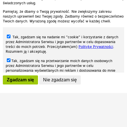
świadczonych usług.
Pamiętaj, że dbamy o Twoją prywatność. Nie zwiększymy zakresu
naszych uprawnień bez Twojej zgody. Zadbamy również o bezpieczeństwo
Twoich danych. Wyrażoną zgodę możesz wycofać w każdej chwili.
Tak, zgadzam się na nadanie mi "cookie" i korzystanie z danych
przez Administratora Serwisu i jego partnerów w celu dopasowania
treści do moich potrzeb. Przeczytałem(am)
Politykę Prywatności
.
Rozumiem ją i akceptuję.
Nasza strona internetowa używa plików cookies (tzw. ciasteczka) w celach
Tak, zgadzam się na przetwarzanie moich danych osobowych
statystycznych, reklamowych oraz funkcjonalnych. Dzięki nim możemy
przez Administratora Serwisu i jego partnerów w celu
indywidualnie dostosować stronę do twoich potrzeb. Każdy może zaakceptować
personalizowania wyświetlanych mi reklam i dostosowania do mnie
pliki cookies albo ma możliwość wyłączenia ich w przeglądarce, dzięki czemu nie
prezentowanych treści marketingowych. Przeczytałem(am)
Politykę
będą zbierane żadne informacje.
Zgadzam się
Nie zgadzam się
Prywatności
. Rozumiem ją i akceptuję.
Zapoznaj się z naszą polityką prywatności
Ok, rozumiem
Wyrażenie powyższych zgód jest dobrowolne i możesz je w dowolnym
momencie wycofać (na podstronie z
ustawieniami prywatności
),
odznaczając wybraną zgodę i klikając przycisk "nie zgadzam się", z
tym, że wycofanie zgody nie będzie miało wpływu na zgodność z
prawem przetwarzania na podstawie zgody, przed jej wycofaniem.