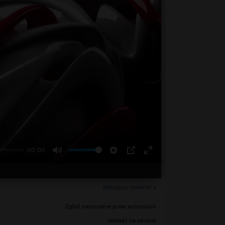
00:00
Następny materiał »
Zgłoś naruszenie praw autorskich
Umieść na stronie