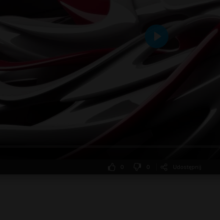
Odtwarzaj
0
0
Udostępnij