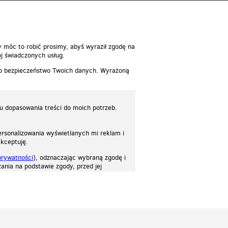
reść
y móc to robić prosimy, abyś wyraził zgodę na
j świadczonych usług.
 o bezpieczeństwo Twoich danych. Wyrażoną
lu dopasowania treści do moich potrzeb.
rsonalizowania wyświetlanych mi reklam i
akceptuję.
prywatności
), odznaczając wybraną zgodę i
ania na podstawie zgody, przed jej
osować stronę do twoich potrzeb. Każdy może zaakceptować pliki cookies albo ma
cje.