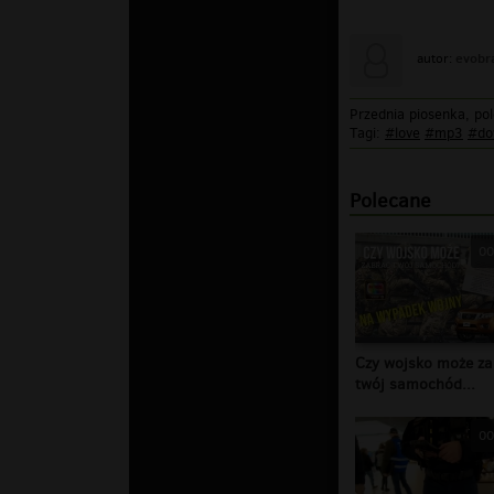
evobr
autor:
Przednia piosenka, po
Tagi:
#love
#mp3
#do
Polecane
00
Czy wojsko może za
twój samochód...
00