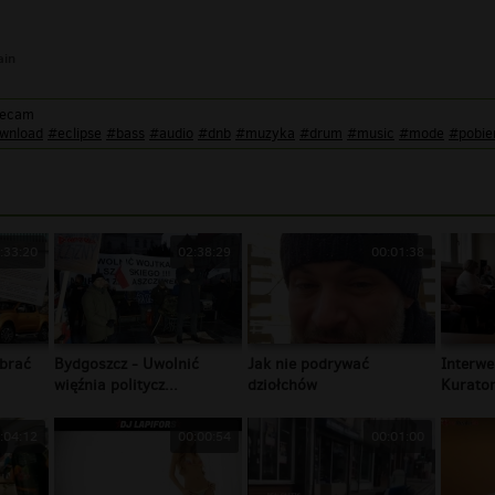
ain
lecam
wnload
#eclipse
#bass
#audio
#dnb
#muzyka
#drum
#music
#mode
#pobie
:33:20
02:38:29
00:01:38
brać
Bydgoszcz - Uwolnić
Jak nie podrywać
Interwe
więźnia politycz...
dziołchów
Kurator
:04:12
00:00:54
00:01:00