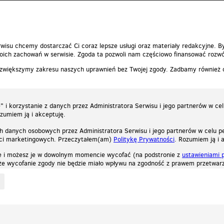
0
0
Zgłoś t
wisu chcemy dostarczać Ci coraz lepsze usługi oraz materiały redakcyjne. B
ich zachowań w serwisie. Zgoda ta pozwoli nam częściowo finansować rozwó
 zwiększymy zakresu naszych uprawnień bez Twojej zgody. Zadbamy również
 i korzystanie z danych przez Administratora Serwisu i jego partnerów w ce
ozumiem ją i akceptuję.
h danych osobowych przez Administratora Serwisu i jego partnerów w celu pe
ści marketingowych. Przeczytałem(am)
Politykę Prywatności
. Rozumiem ją i 
e i możesz je w dowolnym momencie wycofać (na podstronie z
ustawieniami 
, że wycofanie zgody nie będzie miało wpływu na zgodność z prawem przetwarz
ystycznych, reklamowych oraz funkcjonalnych. Dzięki nim możemy indywidualnie dost
liwość wyłączenia ich w przeglądarce, dzięki czemu nie będą zbierane żadne informa
Zapoznaj się z naszą polityką prywatności
Ok, rozumiem