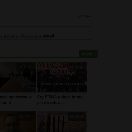
1049
rz
#strange
#depeche
#radicall
Więcej
01:17:15
00:26:45
ncja społeczna w
Czy FIRMA policja łamie
ium O...
prawa człowi...
00:40:14
00:11:10