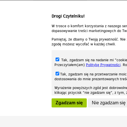
Odpowiedz
Drogi Czytelniku!
W trosce o komfort korzystania z naszego ser
dopasowywanie treści marketingowych do Two
Pamiętaj, że dbamy o Twoją prywatność. Nie
zgodę możesz wycofać w każdej chwili.
Tak, zgadzam się na nadanie mi "cookie"
Przeczytałem(am)
Politykę Prywatności
. R
Tak, zgadzam się na przetwarzanie moic
dostosowania do mnie prezentowanych tre
Wyrażenie powyższych zgód jest dobrowoln
klikając przycisk "nie zgadzam się", z tym
Nasza strona internetowa używa plików cookies (tzw. ciasteczka) w celach stat
wycofaniem.
moż
Zgadzam się
Nie zgadzam się