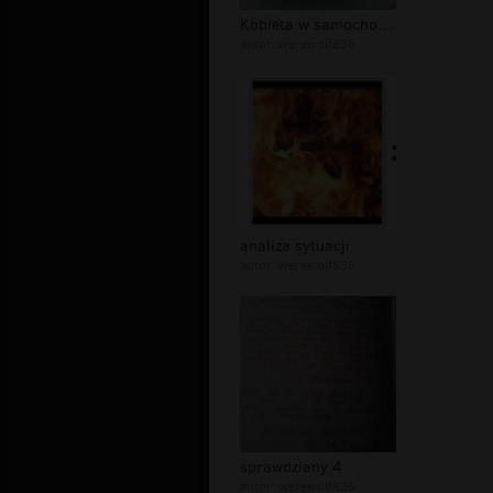
Kobieta w samochodziee
autor:
werewolf836
analiza sytuacji
autor:
werewolf836
sprawdziany 4
autor:
werewolf836