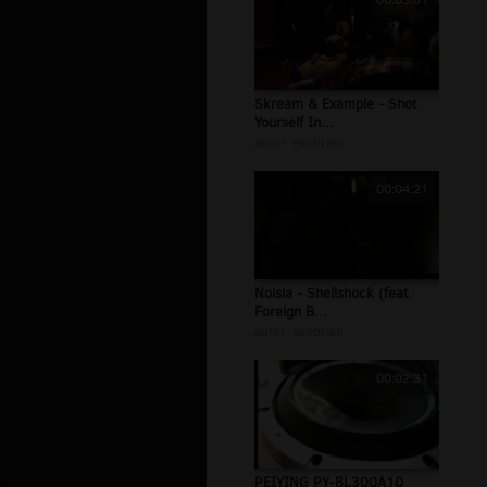
00:03:51
Skream & Example - Shot
Yourself In...
autor:
evobrain
00:04:21
Noisia - Shellshock (feat.
Foreign B...
autor:
evobrain
00:02:31
PEIYING PY-BL300A10