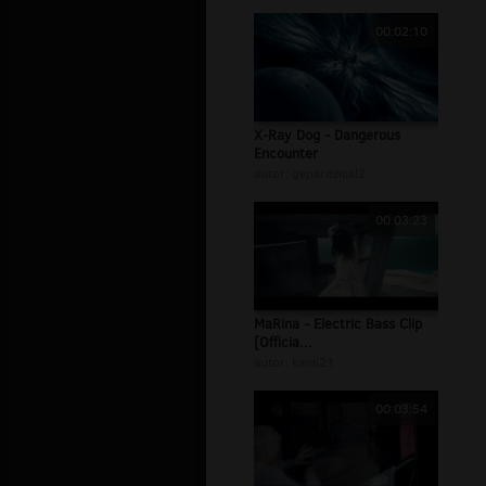
00:02:10
X-Ray Dog - Dangerous
Encounter
autor:
gepardzical2
00:03:23
MaRina - Electric Bass Clip
[Officia...
autor:
kami21
00:03:54