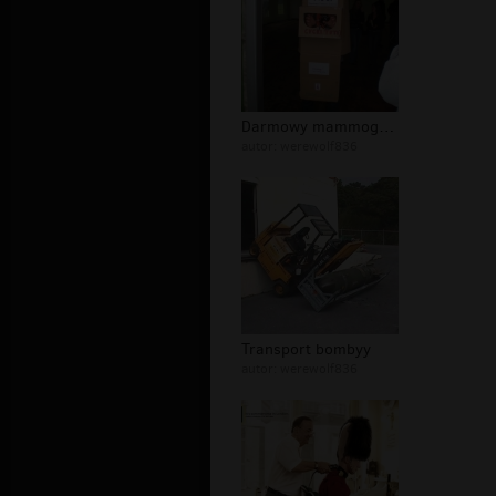
Darmowy mammograff
autor:
werewolf836
Transport bombyy
autor:
werewolf836