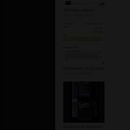
Technika sikania
autor:
werewolf836
Odpowiedz na pytanie
autor:
werewolf836
Szablony na komorke