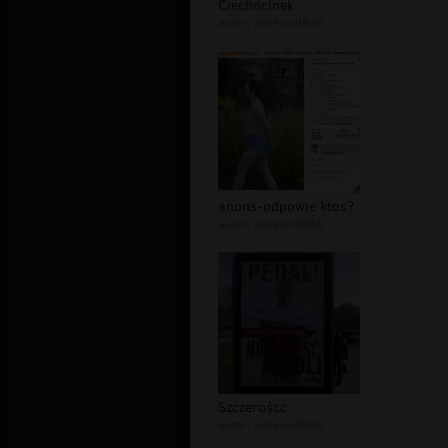
Ciechocinek
autor:
werewolf836
anons-odpowie ktos?
autor:
werewolf836
Szczeroścc
autor:
werewolf836