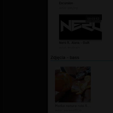
Excursion
autor:
peiying
00:03:53
Nero ft. Alana - Guilt
autor:
evobrain
Zdjęcia - bass
Matka natura robi figle :)
autor:
werewolf836