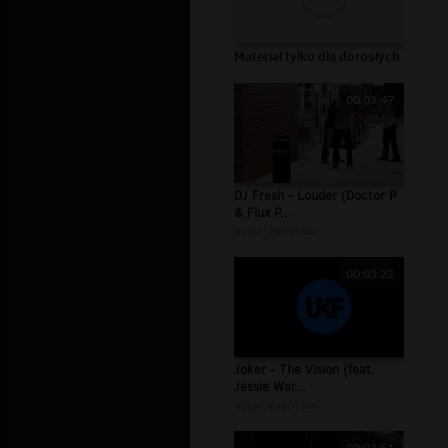
Materiał tylko dla dorosłych
00:03:47
DJ Fresh - Louder (Doctor P
& Flux P...
autor:
evobrain
00:03:22
Joker - The Vision (feat.
Jessie War...
autor:
evobrain