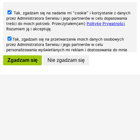
Tak, zgadzam się na nadanie mi "cookie" i korzystanie z danych
przez Administratora Serwisu i jego partnerów w celu dopasowania
treści do moich potrzeb. Przeczytałem(am)
Politykę Prywatności
.
Rozumiem ją i akceptuję.
Nasza strona internetowa używa plików cookies (tzw. ciasteczka) w celach
Tak, zgadzam się na przetwarzanie moich danych osobowych
statystycznych, reklamowych oraz funkcjonalnych. Dzięki nim możemy
przez Administratora Serwisu i jego partnerów w celu
indywidualnie dostosować stronę do twoich potrzeb. Każdy może zaakceptować
personalizowania wyświetlanych mi reklam i dostosowania do mnie
pliki cookies albo ma możliwość wyłączenia ich w przeglądarce, dzięki czemu nie
prezentowanych treści marketingowych. Przeczytałem(am)
Politykę
będą zbierane żadne informacje.
Zgadzam się
Nie zgadzam się
Prywatności
. Rozumiem ją i akceptuję.
Zapoznaj się z naszą polityką prywatności
Ok, rozumiem
Wyrażenie powyższych zgód jest dobrowolne i możesz je w dowolnym
momencie wycofać (na podstronie z
ustawieniami prywatności
),
odznaczając wybraną zgodę i klikając przycisk "nie zgadzam się", z
tym, że wycofanie zgody nie będzie miało wpływu na zgodność z
prawem przetwarzania na podstawie zgody, przed jej wycofaniem.
Patrz.pl
Strona główna
Regulamin
Polityka prywatności