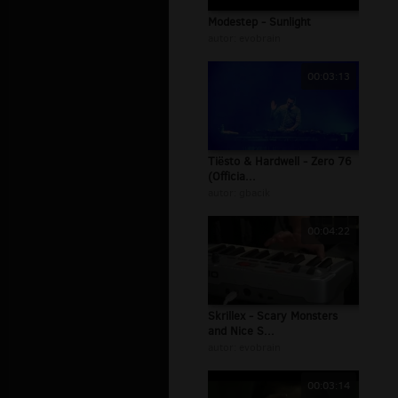
Modestep - Sunlight
autor:
evobrain
00:03:13
Tiësto & Hardwell - Zero 76
(Officia...
autor:
gbacik
00:04:22
Skrillex - Scary Monsters
and Nice S...
autor:
evobrain
00:03:14