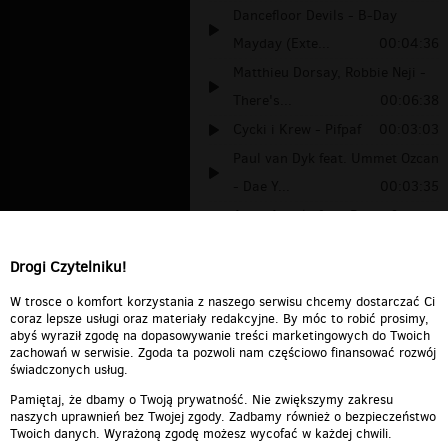
Dancefloor Devils - B-Day
Mayday (Exte...
00:04:36
Matthieu Dorsay, Robbie Neji -
There's...
00:06:38
Cycki i Krew - Pifpaf
00:03:03
Paul van Dyk feat. Ummet Ozcan
- Dae Y...
00:03:35
Andu Angelo feat. Rares &
Joshua - Fly...
00:03:42
Drogi Czytelniku!
Groove Addiction feat. MC Y2k -
Everyd...
00:06:16
W trosce o komfort korzystania z naszego serwisu chcemy dostarczać Ci
coraz lepsze usługi oraz materiały redakcyjne. By móc to robić prosimy,
abyś wyraził zgodę na dopasowywanie treści marketingowych do Twoich
zachowań w serwisie. Zgoda ta pozwoli nam częściowo finansować rozwój
świadczonych usług.
Pamiętaj, że dbamy o Twoją prywatność. Nie zwiększymy zakresu
naszych uprawnień bez Twojej zgody. Zadbamy również o bezpieczeństwo
Twoich danych. Wyrażoną zgodę możesz wycofać w każdej chwili.