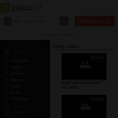
Logowanie
|
Rejestracja
Filmy - bass
ARTYKUŁY
00:02:35
Ciekawostki
Finanse
Internet
Medycyna
angell bAss-saw (Scooter -
Prawo
How Much...
Sprzęt
Technologia
00:02:35
MUZYKA
ZDJĘCIA