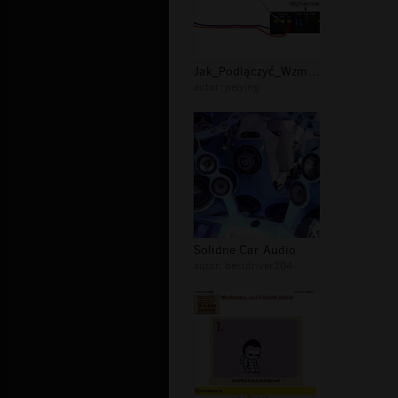
Jak_Podlączyć_Wzmacniacz_samochodowy...
autor:
peiying
Solidne Car Audio
autor:
bestdriver204