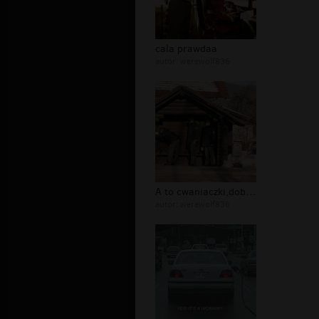
cala prawdaa
autor:
werewolf836
A to cwaniaczki,dobry kamuflaz
autor:
werewolf836