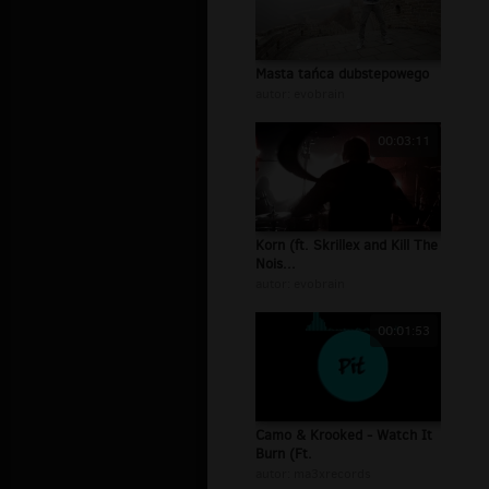
Masta tańca dubstepowego
autor:
evobrain
00:03:11
Korn (ft. Skrillex and Kill The
Nois...
autor:
evobrain
00:01:53
Camo & Krooked - Watch It
Burn (Ft.
autor:
ma3xrecords