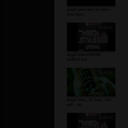
angell bAss-saw (Scooter -
How Much...
00:05:39
Angell bAss-HEAVEN
HARDSTYLE
00:03:59
Angell bAss , DJ Ewis , Fen-
neX - bA...
00:05:39