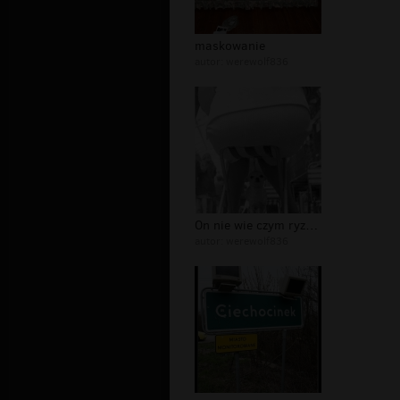
maskowanie
autor:
werewolf836
On nie wie czym ryzykuje
autor:
werewolf836