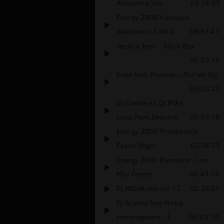
Alexandra Sta...
05:24:33
Energy 2000 Katowice -
Westbam(13.04.2...
06:53:47
Jessica Jean - Black Box
00:03:15
Indie feat. Roxxxan - Put'em Up
00:03:23
DJ CanderaS QLIMAX-
Luna,Pavo,Deepack
00:05:19
Energy 2000 Przytkowice -
Easter Night...
02:34:23
Energy 2000 Katowice - Lost
Max Farent...
06:49:14
Dj MiCeK mix vol 12
00:35:21
Dj Sciema feat Mosia
Handrzejewitz - I...
00:03:10