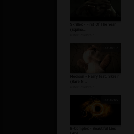
Skrillex - First Of The Year
(Equino...
autor:
evobrain
00:04:17
Medison - Harry feat. Skrein
(Bare N...
autor:
evobrain
00:06:45
B-Complex - Beautiful Lies
[HD]