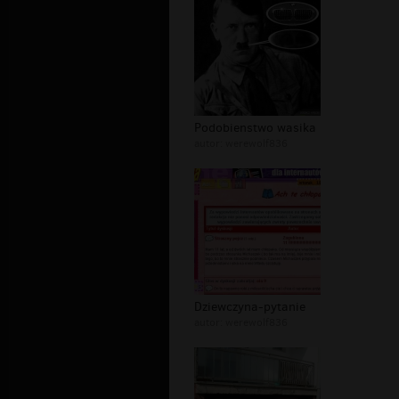
Podobienstwo wasika
autor:
werewolf836
Dziewczyna-pytanie
autor:
werewolf836