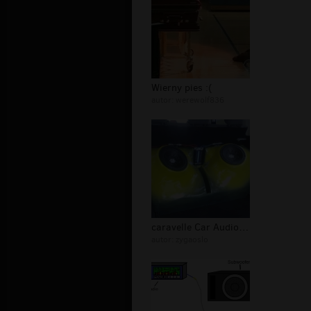
Wierny pies :(
autor:
werewolf836
caravelle Car Audio Bass
autor:
zygaoslo