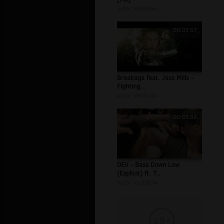
autor:
evobrain
00:03:57
Breakage feat. Jess Mills -
Fighting...
autor:
evobrain
00:03:38
DEV - Bass Down Low
(Explicit) ft. T...
autor:
rudzik94