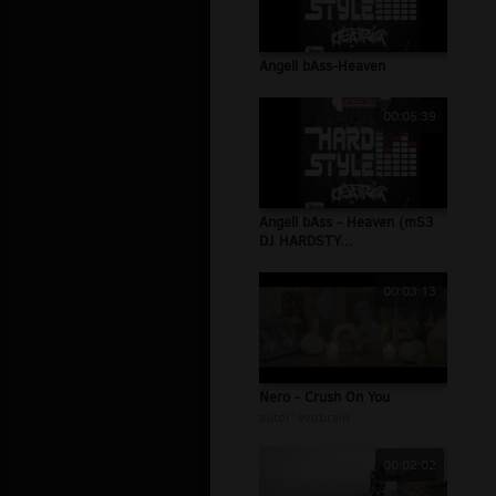
Angell bAss-Heaven
00:05:39
Angell bAss - Heaven (mS3
DJ HARDSTY...
00:03:13
Nero - Crush On You
autor:
evobrain
00:02:02