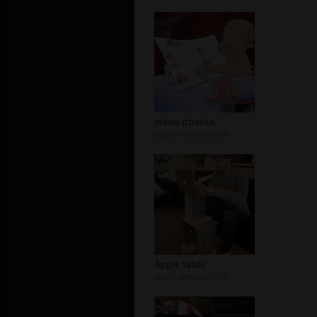
menu dziecka
autor:
werewolf836
Apple table
autor:
werewolf836