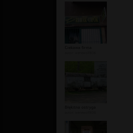
Ciekawa firma
autor:
werewolf836
Błękitna ostryga
autor:
werewolf836