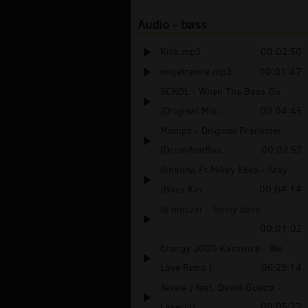
Audio - bass
Kick.mp3
00:02:50
mojetrance.mp3
00:01:47
SCNDL - When The Bass Go
(Original Mix...
00:04:45
Mumps - Original Prankster
(DrumAndBas...
00:02:52
Rihanna Ft Mikky Ekko - Stay
(Bass Kin...
00:04:14
dj moczar - funny bass
00:01:02
Energy 2000 Katowice - We
Love Retro (...
06:29:14
Jessie J feat. David Guetta -
Laserlig...
00:05:27