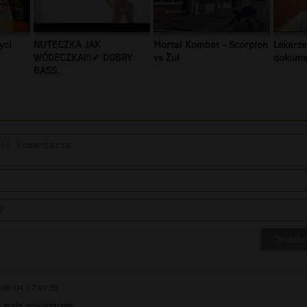
yci
NUTECZKA JAK
Mortal Kombat - Scorpion
Lekarze
WÓDECZKA!!!✔ DOBRY
vs Żul
dokumen
BASS...
06-04 17:41:39
o malo powiedziane....