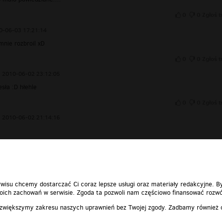
0
0
Zgłoś t
0-06-03 17:21:14
mnie rozbroil xD
0
0
Zgłoś t
2010-06-02 23:12:05
sła :D hłehle
0
0
Zgłoś t
2010-06-02 21:14:16
0
0
Zgłoś t
wisu chcemy dostarczać Ci coraz lepsze usługi oraz materiały redakcyjne. B
ich zachowań w serwisie. Zgoda ta pozwoli nam częściowo finansować rozwó
 zwiększymy zakresu naszych uprawnień bez Twojej zgody. Zadbamy również