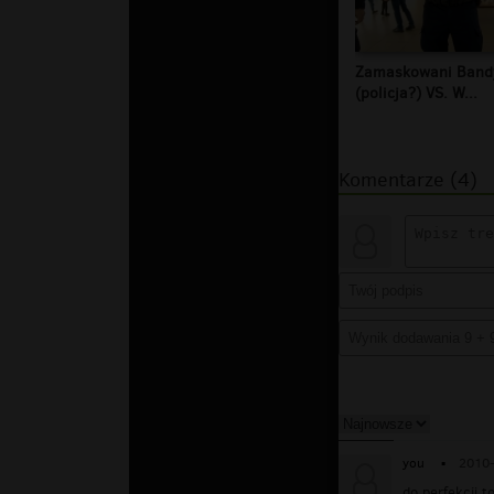
Zamaskowani Band
(policja?) VS. W...
Komentarze (4)
you
▪
2010-
do perfekcji t