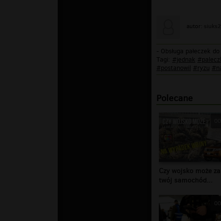
siuks
autor:
- Obsługa pałeczek do 
Tagi:
#jednak
#palecz
#postanowil
#ryzu
#na
Polecane
00
Czy wojsko może za
twój samochód...
00