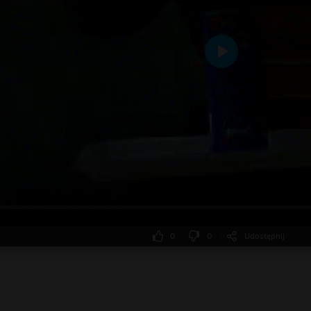
Odtwarzaj
0
0
Udostępnij