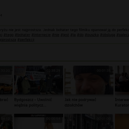
24
ryżu nie jest najprostsza. Jednak bohater tego filmiku opanował ją do perfekc
ki
#tego
#bohater
#internecie
#nie
#jest
#ja
#do
#puszka
#obsluga
#palec
jprostsza
#perfekcji
:33:20
02:38:29
00:01:38
brać
Bydgoszcz - Uwolnić
Jak nie podrywać
Interwe
więźnia politycz...
dziołchów
Kurator
:04:12
00:00:54
00:01:00