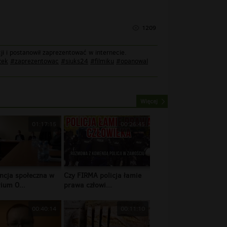
1209
ji i postanowił zaprezentować w internecie.
zek
#zaprezentowac
#siuks24
#filmiku
#opanowal
Więcej
01:17:15
00:26:45
ncja społeczna w
Czy FIRMA policja łamie
ium O...
prawa człowi...
00:40:14
00:11:10