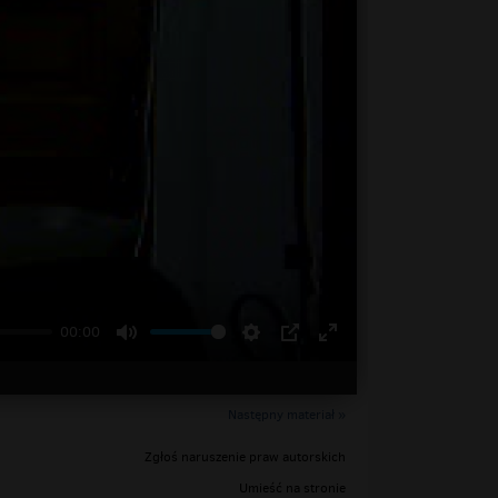
00:00
Następny materiał »
Zgłoś naruszenie praw autorskich
Umieść na stronie