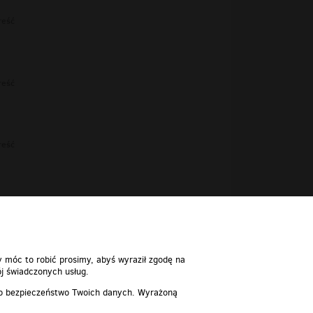
reść
reść
reść
reść
y móc to robić prosimy, abyś wyraził zgodę na
j świadczonych usług.
 o bezpieczeństwo Twoich danych. Wyrażoną