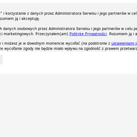
 i korzystanie z danych przez Administratora Serwisu i jego partnerów w ce
ozumiem ją i akceptuję.
h danych osobowych przez Administratora Serwisu i jego partnerów w celu pe
ści marketingowych. Przeczytałem(am)
Politykę Prywatności
. Rozumiem ją i 
e i możesz je w dowolnym momencie wycofać (na podstronie z
ustawieniami 
, że wycofanie zgody nie będzie miało wpływu na zgodność z prawem przetwarz
ystycznych, reklamowych oraz funkcjonalnych. Dzięki nim możemy indywidualnie dost
liwość wyłączenia ich w przeglądarce, dzięki czemu nie będą zbierane żadne informa
Zapoznaj się z naszą polityką prywatności
Ok, rozumiem