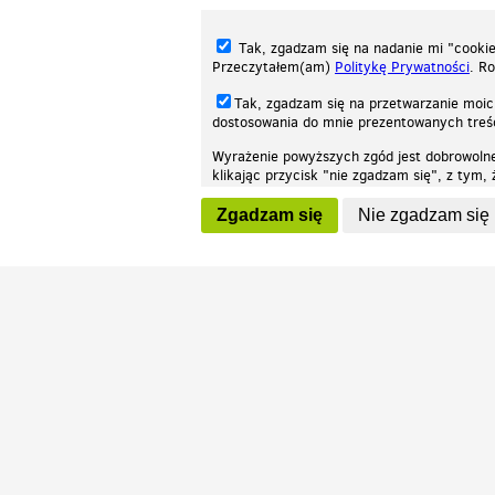
Tak, zgadzam się na nadanie mi "cookie"
Przeczytałem(am)
Politykę Prywatności
. R
Tak, zgadzam się na przetwarzanie moic
dostosowania do mnie prezentowanych tre
Wyrażenie powyższych zgód jest dobrowoln
klikając przycisk "nie zgadzam się", z tym
Nasza strona internetowa używa plików cookies (tzw. ciasteczka) w celach stat
wycofaniem.
moż
Zgadzam się
Nie zgadzam się