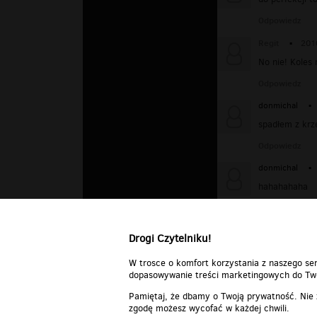
Odpowiedz
Regit
▪
201
No nie! Koles 
Odpowiedz
donmichal
▪
spadłem z krze
Odpowiedz
donmichal
▪
hahahahaha
Odpowiedz
Drogi Czytelniku!
W trosce o komfort korzystania z naszego ser
dopasowywanie treści marketingowych do Two
Pamiętaj, że dbamy o Twoją prywatność. Nie
zgodę możesz wycofać w każdej chwili.