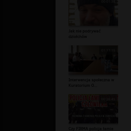
00:01:38
Jak nie podrywać
dziołchów
01:17:15
Interwencja społeczna w
Kuratorium O...
00:26:45
Czy FIRMA policja łamie