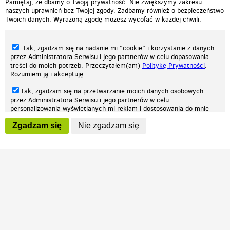
Pamiętaj, że dbamy o Twoją prywatność. Nie zwiększymy zakresu
naszych uprawnień bez Twojej zgody. Zadbamy również o bezpieczeństwo
Twoich danych. Wyrażoną zgodę możesz wycofać w każdej chwili.
Tak, zgadzam się na nadanie mi "cookie" i korzystanie z danych
przez Administratora Serwisu i jego partnerów w celu dopasowania
treści do moich potrzeb. Przeczytałem(am)
Politykę Prywatności
.
Rozumiem ją i akceptuję.
Nasza strona internetowa używa plików cookies (tzw. ciasteczka) w celach
Tak, zgadzam się na przetwarzanie moich danych osobowych
statystycznych, reklamowych oraz funkcjonalnych. Dzięki nim możemy
przez Administratora Serwisu i jego partnerów w celu
indywidualnie dostosować stronę do twoich potrzeb. Każdy może zaakceptować
personalizowania wyświetlanych mi reklam i dostosowania do mnie
pliki cookies albo ma możliwość wyłączenia ich w przeglądarce, dzięki czemu nie
prezentowanych treści marketingowych. Przeczytałem(am)
Politykę
będą zbierane żadne informacje.
Zgadzam się
Nie zgadzam się
Prywatności
. Rozumiem ją i akceptuję.
Zapoznaj się z naszą polityką prywatności
Ok, rozumiem
Wyrażenie powyższych zgód jest dobrowolne i możesz je w dowolnym
momencie wycofać (na podstronie z
ustawieniami prywatności
),
odznaczając wybraną zgodę i klikając przycisk "nie zgadzam się", z
tym, że wycofanie zgody nie będzie miało wpływu na zgodność z
prawem przetwarzania na podstawie zgody, przed jej wycofaniem.
Patrz.pl