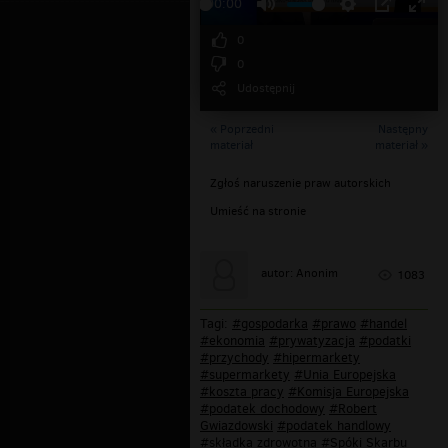
00:00
0
0
Udostępnij
« Poprzedni
Następny
materiał
materiał »
Zgłoś naruszenie praw autorskich
Umieść na stronie
autor: Anonim
1083
Tagi:
#gospodarka
#prawo
#handel
#ekonomia
#prywatyzacja
#podatki
#przychody
#hipermarkety
#supermarkety
#Unia Europejska
#koszta pracy
#Komisja Europejska
#podatek dochodowy
#Robert
Gwiazdowski
#podatek handlowy
#składka zdrowotna
#Spóki Skarbu