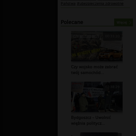
Państwa
#ubezpieczenia zdrowotne
Polecane
Więcej
00:33:20
Czy wojsko może zabrać
twój samochód...
02:38:29
Bydgoszcz - Uwolnić
więźnia politycz...