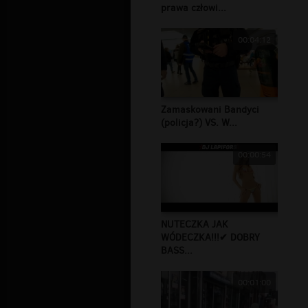
prawa człowi...
00:04:12
Zamaskowani Bandyci
(policja?) VS. W...
00:00:54
NUTECZKA JAK
WÓDECZKA!!!✔ DOBRY
BASS...
00:01:00