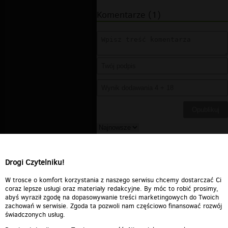
Komentarze (1)
v55c
▪
2016-09-25 15:05:07
10/10
Drogi Czytelniku!
Odpowiedz
2
0
Zgłoś treść
W trosce o komfort korzystania z naszego serwisu chcemy dostarczać Ci
coraz lepsze usługi oraz materiały redakcyjne. By móc to robić prosimy,
abyś wyraził zgodę na dopasowywanie treści marketingowych do Twoich
zachowań w serwisie. Zgoda ta pozwoli nam częściowo finansować rozwój
świadczonych usług.