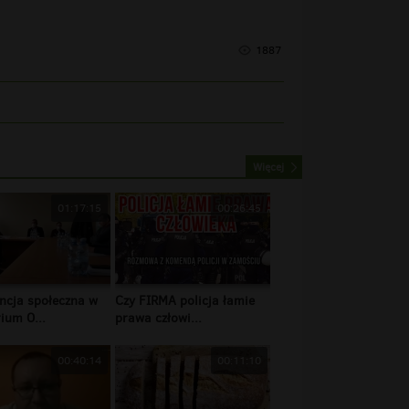
1887
Więcej
01:17:15
00:26:45
ncja społeczna w
Czy FIRMA policja łamie
ium O...
prawa człowi...
00:40:14
00:11:10