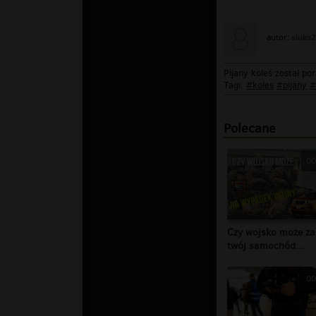
siuks
autor:
Pijany koleś został p
Tagi:
#koles
#pijany
#
Polecane
00
Czy wojsko może za
twój samochód...
00