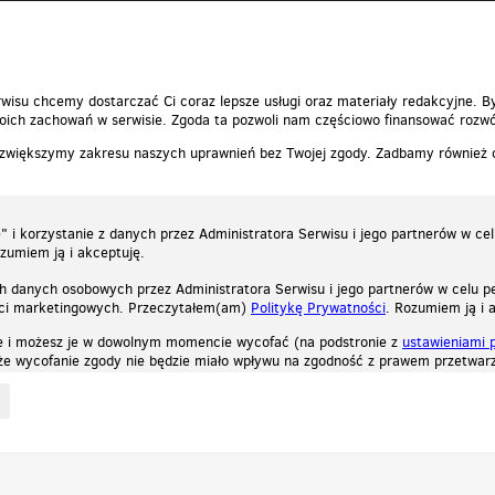
0
0
Zgłoś t
wisu chcemy dostarczać Ci coraz lepsze usługi oraz materiały redakcyjne. B
ich zachowań w serwisie. Zgoda ta pozwoli nam częściowo finansować rozwó
 zwiększymy zakresu naszych uprawnień bez Twojej zgody. Zadbamy również
 i korzystanie z danych przez Administratora Serwisu i jego partnerów w ce
ozumiem ją i akceptuję.
h danych osobowych przez Administratora Serwisu i jego partnerów w celu pe
ści marketingowych. Przeczytałem(am)
Politykę Prywatności
. Rozumiem ją i 
e i możesz je w dowolnym momencie wycofać (na podstronie z
ustawieniami 
, że wycofanie zgody nie będzie miało wpływu na zgodność z prawem przetwarz
ystycznych, reklamowych oraz funkcjonalnych. Dzięki nim możemy indywidualnie dost
liwość wyłączenia ich w przeglądarce, dzięki czemu nie będą zbierane żadne informa
Zapoznaj się z naszą polityką prywatności
Ok, rozumiem