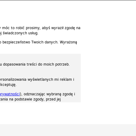
reść
y móc to robić prosimy, abyś wyraził zgodę na
j świadczonych usług.
 o bezpieczeństwo Twoich danych. Wyrażoną
lu dopasowania treści do moich potrzeb.
rsonalizowania wyświetlanych mi reklam i
akceptuję.
prywatności
), odznaczając wybraną zgodę i
ania na podstawie zgody, przed jej
osować stronę do twoich potrzeb. Każdy może zaakceptować pliki cookies albo ma
cje.