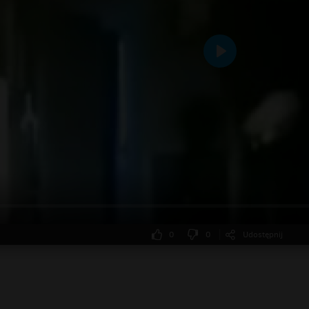
Odtwarzaj
0
0
Udostępnij