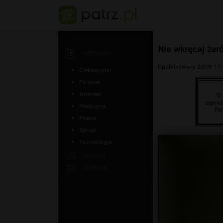
Nie wkręcaj żar
ARTYKUŁY
Opublikowany 2009-11-
Ciekawostki
Finanse
Internet
Medycyna
Prawo
Sprzęt
Technologia
MUZYKA
ZDJĘCIA