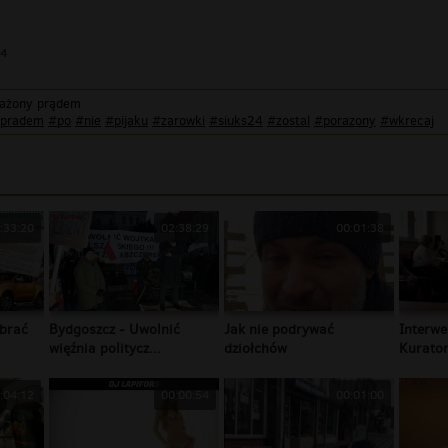
24
orażony prądem
pradem
#po
#nie
#pijaku
#zarowki
#siuks24
#zostal
#porazony
#wkrecaj
:33:20
02:38:29
00:01:38
brać
Bydgoszcz - Uwolnić
Jak nie podrywać
Interwe
więźnia politycz...
dziołchów
Kurator
:04:12
00:00:54
00:01:00