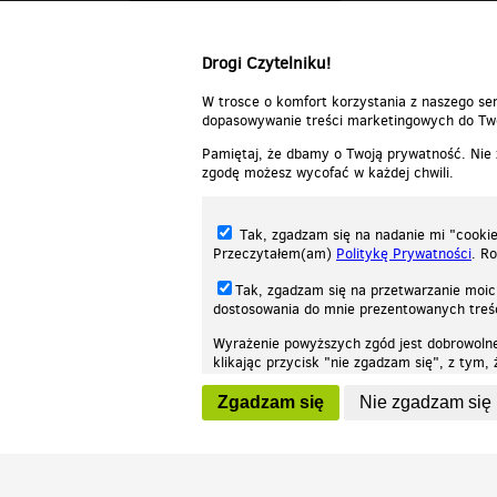
Odpowiedz
Drogi Czytelniku!
W trosce o komfort korzystania z naszego ser
dopasowywanie treści marketingowych do Two
Pamiętaj, że dbamy o Twoją prywatność. Nie
zgodę możesz wycofać w każdej chwili.
Tak, zgadzam się na nadanie mi "cookie"
Przeczytałem(am)
Politykę Prywatności
. R
Tak, zgadzam się na przetwarzanie moic
dostosowania do mnie prezentowanych tre
Wyrażenie powyższych zgód jest dobrowoln
klikając przycisk "nie zgadzam się", z tym
Nasza strona internetowa używa plików cookies (tzw. ciasteczka) w celach stat
wycofaniem.
moż
Zgadzam się
Nie zgadzam się