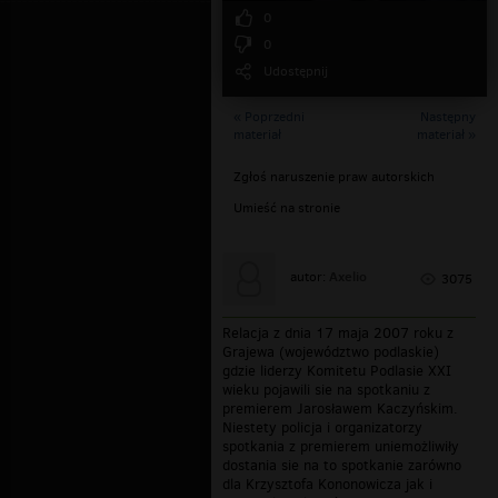
0
0
Udostępnij
« Poprzedni
Następny
materiał
materiał »
Zgłoś naruszenie praw autorskich
Umieść na stronie
Axelio
autor:
3075
Relacja z dnia 17 maja 2007 roku z
Grajewa (województwo podlaskie)
gdzie liderzy Komitetu Podlasie XXI
wieku pojawili sie na spotkaniu z
premierem Jarosławem Kaczyńskim.
Niestety policja i organizatorzy
spotkania z premierem uniemożliwiły
dostania sie na to spotkanie zarówno
dla Krzysztofa Kononowicza jak i