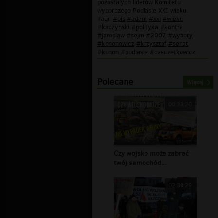
pozostalych liderów Komitetu
wyborczego Podlasie XXI wieku.
Tagi:
#pis
#adam
#xxi
#wieku
#kaczynski
#polityka
#kontra
#jaroslaw
#sejm
#2007
#wybory
#kononowicz
#krzysztof
#senat
#konon
#podlasie
#czeczetkowicz
Polecane
Więcej
00:33:20
Czy wojsko może zabrać
twój samochód...
02:38:29