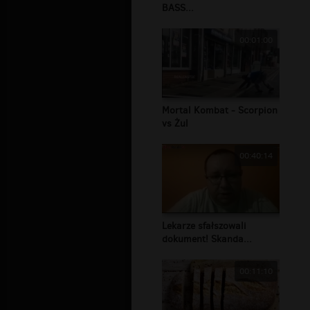
BASS...
00:01:00
Mortal Kombat - Scorpion
vs Żul
00:40:14
Lekarze sfałszowali
dokument! Skanda...
00:11:10