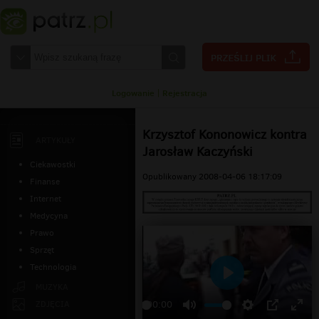
Logowanie
|
Rejestracja
Krzysztof Kononowicz kontra
ARTYKUŁY
Jarosław Kaczyński
Ciekawostki
Opublikowany 2008-04-06 18:17:09
Finanse
Internet
Medycyna
Prawo
Sprzęt
Technologia
Odtwarzaj
MUZYKA
ZDJĘCIA
00:00