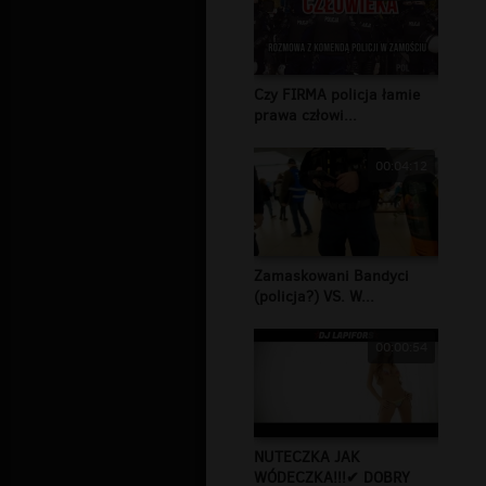
Czy FIRMA policja łamie
prawa człowi...
00:04:12
Zamaskowani Bandyci
(policja?) VS. W...
00:00:54
NUTECZKA JAK
WÓDECZKA!!!✔ DOBRY