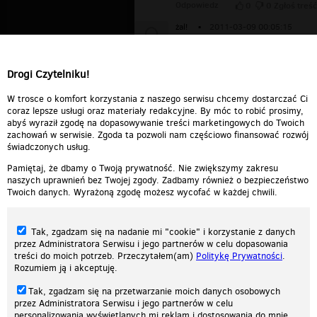
Odpowiedz
0
0
Zgłoś treść
żal!
▪
2011-03-09 00:05:15
Jezu co za kompromitacja...żal...i
dziwić sie, że z Polski sie wszyscy
śmieją.
Drogi Czytelniku!
Odpowiedz
0
0
Zgłoś treść
W trosce o komfort korzystania z naszego serwisu chcemy dostarczać Ci
coraz lepsze usługi oraz materiały redakcyjne. By móc to robić prosimy,
abyś wyraził zgodę na dopasowywanie treści marketingowych do Twoich
zachowań w serwisie. Zgoda ta pozwoli nam częściowo finansować rozwój
świadczonych usług.
Pamiętaj, że dbamy o Twoją prywatność. Nie zwiększymy zakresu
naszych uprawnień bez Twojej zgody. Zadbamy również o bezpieczeństwo
Twoich danych. Wyrażoną zgodę możesz wycofać w każdej chwili.
Tak, zgadzam się na nadanie mi "cookie" i korzystanie z danych
przez Administratora Serwisu i jego partnerów w celu dopasowania
treści do moich potrzeb. Przeczytałem(am)
Politykę Prywatności
.
Rozumiem ją i akceptuję.
Nasza strona internetowa używa plików cookies (tzw. ciasteczka) w celach
Tak, zgadzam się na przetwarzanie moich danych osobowych
statystycznych, reklamowych oraz funkcjonalnych. Dzięki nim możemy
przez Administratora Serwisu i jego partnerów w celu
indywidualnie dostosować stronę do twoich potrzeb. Każdy może zaakceptować
personalizowania wyświetlanych mi reklam i dostosowania do mnie