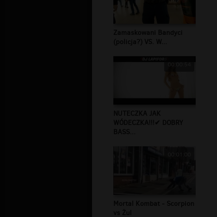
Zamaskowani Bandyci
(policja?) VS. W...
00:00:54
NUTECZKA JAK
WÓDECZKA!!!✔ DOBRY
BASS...
00:01:00
Mortal Kombat - Scorpion
vs Żul