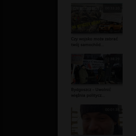
00:33:20
Czy wojsko może zabrać
twój samochód...
02:38:29
Bydgoszcz - Uwolnić
więźnia politycz...
00:01:38