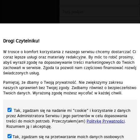
Drogi Czytelniku!
W trosce o komfort korzystania z naszego serwisu chcemy dostarczać Ci
coraz lepsze usługi oraz materiały redakcyjne. By móc to robić prosimy,
abyś wyraził zgodę na dopasowywanie treści marketingowych do Twoich
zachowań w serwisie. Zgoda ta pozwoli nam częściowo finansować rozwój
świadczonych usług.
Pamiętaj, że dbamy o Twoją prywatność. Nie zwiększymy zakresu
naszych uprawnień bez Twojej zgody. Zadbamy również o bezpieczeństwo
Twoich danych. Wyrażoną zgodę możesz wycofać w każdej chwili.
Tak, zgadzam się na nadanie mi "cookie" i korzystanie z danych
przez Administratora Serwisu i jego partnerów w celu dopasowania
treści do moich potrzeb. Przeczytałem(am)
Politykę Prywatności
.
Rozumiem ją i akceptuję.
Nasza strona internetowa używa plików cookies (tzw. ciasteczka) w celach
Tak, zgadzam się na przetwarzanie moich danych osobowych