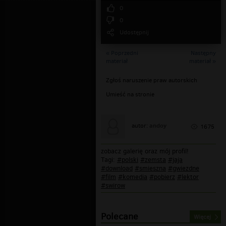
0
0
Udostępnij
« Poprzedni
Następny
materiał
materiał »
Zgłoś naruszenie praw autorskich
Umieść na stronie
andoy
autor:
1675
zobacz galerię oraz mój profil!
Tagi:
#polski
#zemsta
#jaja
#download
#smieszna
#gwiezdne
#film
#komedia
#pobierz
#lektor
#swirow
Polecane
Więcej