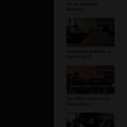
Jak nie podrywać
dziołchów
01:17:15
Interwencja społeczna w
Kuratorium O...
00:26:45
Czy FIRMA policja łamie
prawa człowi...
00:04:12