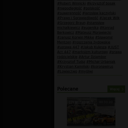
#Robert Winnicki
#krzysztof bosak
#niepodległość
#polskość
#suwerenność
#jarosław kaczyński
#Prawo i Sprawiedliwość
#Jacek Wilk
#Grzegorz Braun
#stanisław
michalkiewicz
#eugenika
#Konrad
Berkowicz
#Mateusz Morawiecki
#Janusz Korwin Mikke
#Sławomir
Mentzen
#roszczenia żydowskie
#ustawa 447
#Jakub Kulesza
#JUST
Act 447
#marksizm kulturowy
#prawa
rodzicielskie
#Artur Dziambor
#Krzysztof Tuduj
#Michał Urbaniak
#Krystian Kamiński
#koronawirus
#Łowiectwo
#myśliwi
Polecane
Więcej
00:33:20