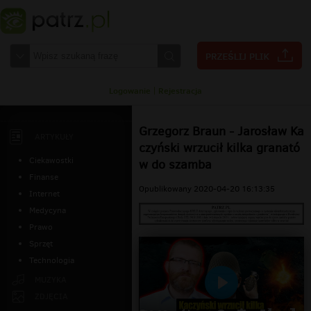
Logowanie
|
Rejestracja
Grzegorz Braun - Jarosław Ka
ARTYKUŁY
czyński wrzucił kilka granató
Ciekawostki
w do szamba
Finanse
Opublikowany 2020-04-20 16:13:35
Internet
Medycyna
Prawo
Sprzęt
Technologia
MUZYKA
Odtwarzaj
ZDJĘCIA