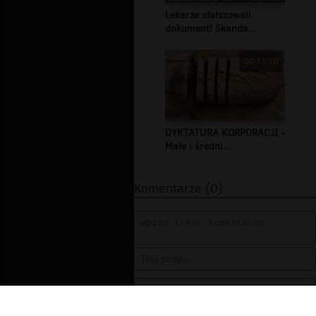
Lekarze sfałszowali
dokument! Skanda...
00:11:10
DYKTATURA KORPORACJI -
Małe i średni...
Komentarze (0)