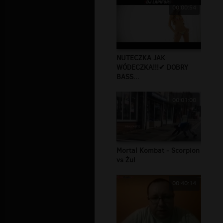
00:00:54
NUTECZKA JAK
WÓDECZKA!!!✔ DOBRY
BASS...
00:01:00
Mortal Kombat - Scorpion
vs Żul
00:40:14