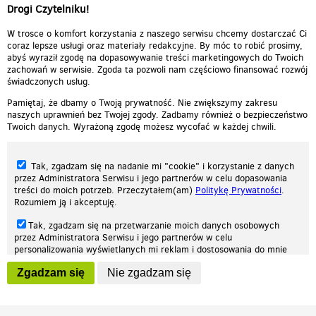
Drogi Czytelniku!
W trosce o komfort korzystania z naszego serwisu chcemy dostarczać Ci
coraz lepsze usługi oraz materiały redakcyjne. By móc to robić prosimy,
abyś wyraził zgodę na dopasowywanie treści marketingowych do Twoich
zachowań w serwisie. Zgoda ta pozwoli nam częściowo finansować rozwój
świadczonych usług.
Pamiętaj, że dbamy o Twoją prywatność. Nie zwiększymy zakresu
naszych uprawnień bez Twojej zgody. Zadbamy również o bezpieczeństwo
Twoich danych. Wyrażoną zgodę możesz wycofać w każdej chwili.
Tak, zgadzam się na nadanie mi "cookie" i korzystanie z danych
przez Administratora Serwisu i jego partnerów w celu dopasowania
treści do moich potrzeb. Przeczytałem(am)
Politykę Prywatności
.
Rozumiem ją i akceptuję.
Nasza strona internetowa używa plików cookies (tzw. ciasteczka) w celach
Tak, zgadzam się na przetwarzanie moich danych osobowych
statystycznych, reklamowych oraz funkcjonalnych. Dzięki nim możemy
przez Administratora Serwisu i jego partnerów w celu
indywidualnie dostosować stronę do twoich potrzeb. Każdy może zaakceptować
personalizowania wyświetlanych mi reklam i dostosowania do mnie
pliki cookies albo ma możliwość wyłączenia ich w przeglądarce, dzięki czemu nie
prezentowanych treści marketingowych. Przeczytałem(am)
Politykę
będą zbierane żadne informacje.
Zgadzam się
Nie zgadzam się
Prywatności
. Rozumiem ją i akceptuję.
Zapoznaj się z naszą polityką prywatności
Ok, rozumiem
Wyrażenie powyższych zgód jest dobrowolne i możesz je w dowolnym
momencie wycofać (na podstronie z
ustawieniami prywatności
),