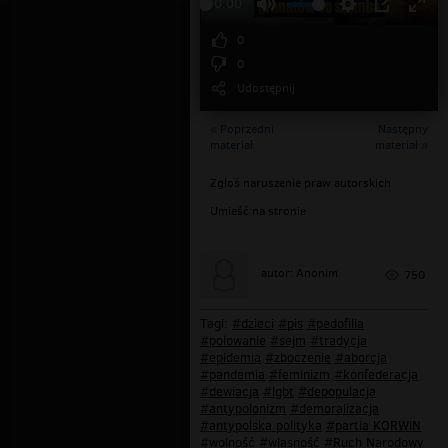
00:00
0
0
Udostępnij
« Poprzedni
Następny
materiał
materiał »
Zgłoś naruszenie praw autorskich
Umieść na stronie
autor: Anonim
750
Tagi:
#dzieci
#pis
#pedofilia
#polowanie
#sejm
#tradycja
#epidemia
#zboczenie
#aborcja
#pandemia
#feminizm
#konfederacja
#dewiacja
#lgbt
#depopulacja
#antypolonizm
#demoralizacja
#antypolska polityka
#partia KORWiN
#wolność
#własność
#Ruch Narodowy