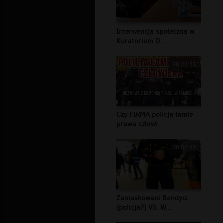
Interwencja społeczna w
Kuratorium O...
00:26:45
Czy FIRMA policja łamie
prawa człowi...
00:04:12
Zamaskowani Bandyci
(policja?) VS. W...