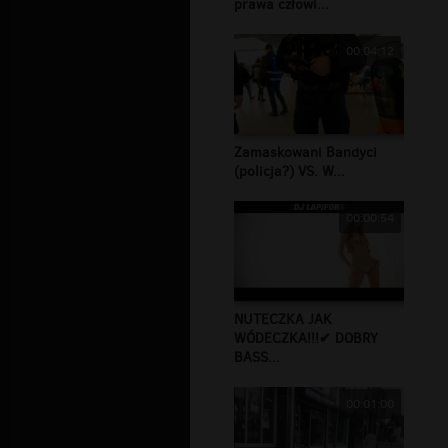
prawa człowi...
00:04:12
Zamaskowani Bandyci
(policja?) VS. W...
00:00:54
NUTECZKA JAK
WÓDECZKA!!!✔ DOBRY
BASS...
00:01:00