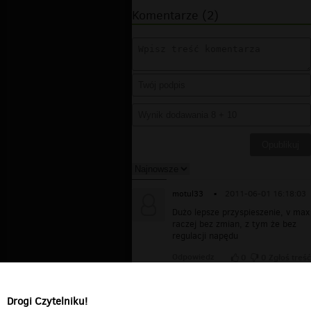
Komentarze (2)
motul33
▪
2011-06-01 16:18:03
Dużo lepsze przyspieszenie, v max
raczej bez zmian, z tym że bez
regulacji napędu
Odpowiedz
0
0
Zgłoś treść
adadad
▪
2011-03-25 22:39:59
Jak osiągi na tym cylku?
Drogi Czytelniku!