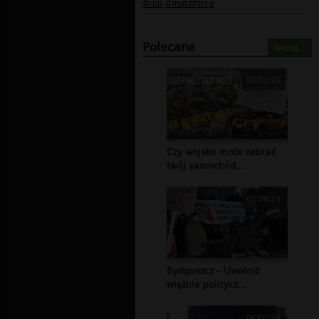
#run
#motoforce
Polecane
Więcej
00:33:20
Czy wojsko może zabrać
twój samochód...
02:38:29
Bydgoszcz - Uwolnić
więźnia politycz...
00:01:38