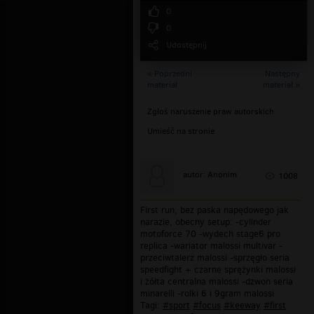
0
0
Udostępnij
« Poprzedni
Następny
materiał
materiał »
Zgłoś naruszenie praw autorskich
Umieść na stronie
autor: Anonim
1008
First run, bez paska napędowego jak
narazie, obecny setup: -cylinder
motoforce 70 -wydech stage6 pro
replica -wariator malossi multivar -
przeciwtalerz malossi -sprzęgło seria
speedfight + czarne sprężynki malossi
i żółta centralna malossi -dzwon seria
minarelli -rolki 6 i 9gram malossi
Tagi:
#sport
#focus
#keeway
#first