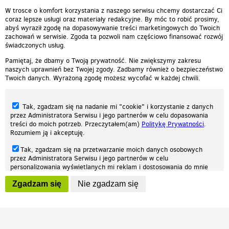
Odpowiedz
0
0
Zgłoś treść
W trosce o komfort korzystania z naszego serwisu chcemy dostarczać Ci
coraz lepsze usługi oraz materiały redakcyjne. By móc to robić prosimy,
abyś wyraził zgodę na dopasowywanie treści marketingowych do Twoich
zachowań w serwisie. Zgoda ta pozwoli nam częściowo finansować rozwój
świadczonych usług.
Pamiętaj, że dbamy o Twoją prywatność. Nie zwiększymy zakresu
naszych uprawnień bez Twojej zgody. Zadbamy również o bezpieczeństwo
Twoich danych. Wyrażoną zgodę możesz wycofać w każdej chwili.
Tak, zgadzam się na nadanie mi "cookie" i korzystanie z danych
przez Administratora Serwisu i jego partnerów w celu dopasowania
treści do moich potrzeb. Przeczytałem(am)
Politykę Prywatności
.
Rozumiem ją i akceptuję.
Nasza strona internetowa używa plików cookies (tzw. ciasteczka) w celach
Tak, zgadzam się na przetwarzanie moich danych osobowych
statystycznych, reklamowych oraz funkcjonalnych. Dzięki nim możemy
przez Administratora Serwisu i jego partnerów w celu
indywidualnie dostosować stronę do twoich potrzeb. Każdy może zaakceptować
personalizowania wyświetlanych mi reklam i dostosowania do mnie
pliki cookies albo ma możliwość wyłączenia ich w przeglądarce, dzięki czemu nie
prezentowanych treści marketingowych. Przeczytałem(am)
Politykę
będą zbierane żadne informacje.
Zgadzam się
Nie zgadzam się
Prywatności
. Rozumiem ją i akceptuję.
Zapoznaj się z naszą polityką prywatności
Ok, rozumiem
Wyrażenie powyższych zgód jest dobrowolne i możesz je w dowolnym
momencie wycofać (na podstronie z
ustawieniami prywatności
),
odznaczając wybraną zgodę i klikając przycisk "nie zgadzam się", z
tym, że wycofanie zgody nie będzie miało wpływu na zgodność z