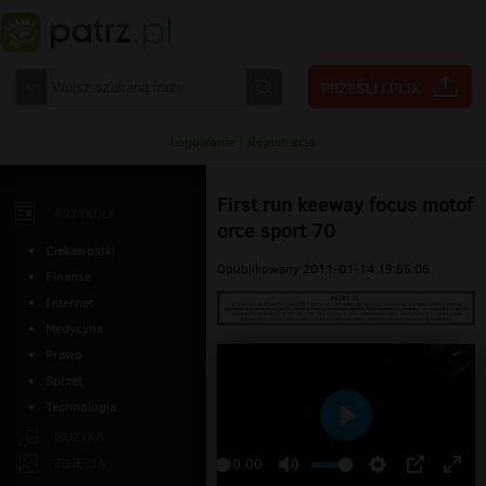
Logowanie
|
Rejestracja
First run keeway focus motof
ARTYKUŁY
orce sport 70
Ciekawostki
Opublikowany 2011-01-14 19:55:06
Finanse
Internet
Medycyna
Prawo
Sprzęt
Technologia
Odtwarzaj
MUZYKA
ZDJĘCIA
00:00