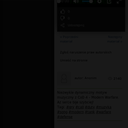
00:00
0
0
Udostępnij
« Poprzedni
Następny
materiał
materiał »
Zgłoś naruszenie praw autorskich
Umieść na stronie
autor: Anonim
2140
Niezwykle dynamiczny motyw
muzyczny z CoD 4 - Modern Warfare.
Aż serce bije szybciej!
Tagi:
#gry
#call
#duty
#muzyka
#song
#modern
#tank
#warfare
#defense