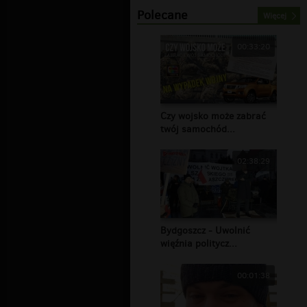
Polecane
Więcej
00:33:20
Czy wojsko może zabrać
twój samochód...
02:38:29
Bydgoszcz - Uwolnić
więźnia politycz...
00:01:38