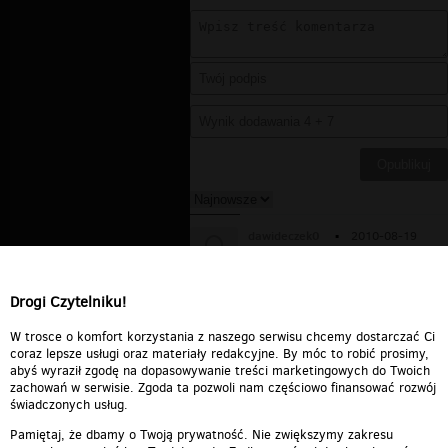
dawideczek0
▪
2010-08-19
16:33:15
a jak to pobrac na kompa jak ktos
wie to mi przyśle stronke albo link
Drogi Czytelniku!
Odpowiedz
0
0
Zgłoś treść
W trosce o komfort korzystania z naszego serwisu chcemy dostarczać Ci
coraz lepsze usługi oraz materiały redakcyjne. By móc to robić prosimy,
abyś wyraził zgodę na dopasowywanie treści marketingowych do Twoich
zachowań w serwisie. Zgoda ta pozwoli nam częściowo finansować rozwój
świadczonych usług.
Pamiętaj, że dbamy o Twoją prywatność. Nie zwiększymy zakresu