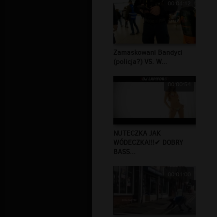
00:04:12
Zamaskowani Bandyci
(policja?) VS. W...
00:00:54
NUTECZKA JAK
WÓDECZKA!!!✔ DOBRY
BASS...
00:01:00