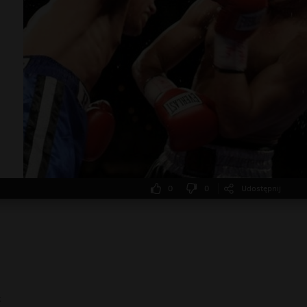
0
0
Udostępnij
k