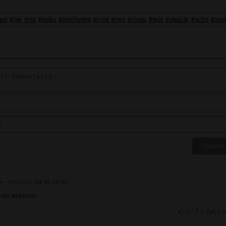
po
#jak
#na
#boks
#platforma
#cios
#ten
#ringu
#box
#gbacik
#acta
#zasl
▪
2012-02-04 05:59:46
obi wrażenie
0
0
Zgłoś t