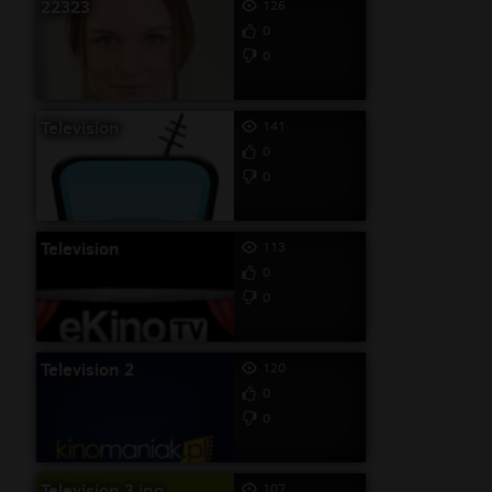
22323
126
0
0
Television
141
0
0
Television
113
0
0
Television 2
120
0
0
Television 3 jpg
107