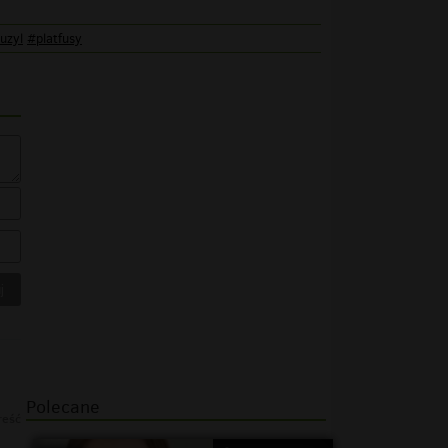
uzyl
#platfusy
Polecane
reść