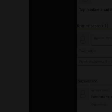
Tagi:
#bokser
#rzad
#
Komentarze (1)
monika1982
Buhahahaha, r
Odpowiedz