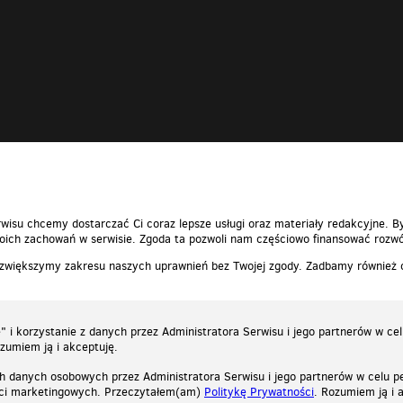
wisu chcemy dostarczać Ci coraz lepsze usługi oraz materiały redakcyjne. B
ich zachowań w serwisie. Zgoda ta pozwoli nam częściowo finansować rozwó
 zwiększymy zakresu naszych uprawnień bez Twojej zgody. Zadbamy również
 i korzystanie z danych przez Administratora Serwisu i jego partnerów w ce
ozumiem ją i akceptuję.
h danych osobowych przez Administratora Serwisu i jego partnerów w celu pe
ści marketingowych. Przeczytałem(am)
Politykę Prywatności
. Rozumiem ją i 