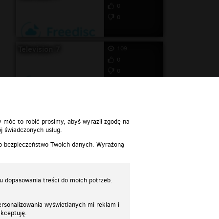
0
0
Television 7
109
0
0
y móc to robić prosimy, abyś wyraził zgodę na
j świadczonych usług.
 o bezpieczeństwo Twoich danych. Wyrażoną
lu dopasowania treści do moich potrzeb.
rsonalizowania wyświetlanych mi reklam i
akceptuję.