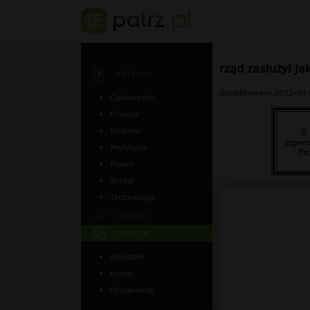
rząd zasłużył ja
ARTYKUŁY
Opublikowany 2012-01-
Ciekawostki
Finanse
Internet
Medycyna
Prawo
Sprzęt
Technologia
MUZYKA
ZDJĘCIA
śmieszne
humor
Poczekalnia