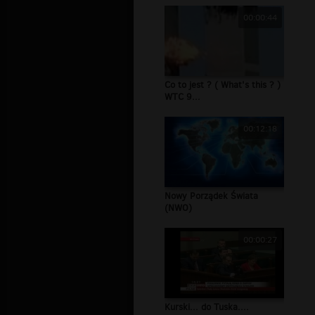
00:00:44
Co to jest ? ( What's this ? )
WTC 9...
00:12:18
Nowy Porządek Świata
(NWO)
00:00:27
Kurski... do Tuska....