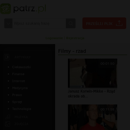
Logowanie
|
Rejestracja
Filmy - rzad
ARTYKUŁY
00:01:50
Ciekawostki
Finanse
Internet
Medycyna
Janusz Korwin-Mikke - Rząd
Prawo
okrada ob...
Sprzęt
Technologia
00:11:58
MUZYKA
ZDJĘCIA