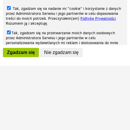
Tak, zgadzam się na nadanie mi "cookie" i korzystanie z danych
przez Administratora Serwisu i jego partnerów w celu dopasowania
treści do moich potrzeb. Przeczytałem(am)
Politykę Prywatności
.
Rozumiem ją i akceptuję.
Nasza strona internetowa używa plików cookies (tzw. ciasteczka) w celach
Tak, zgadzam się na przetwarzanie moich danych osobowych
statystycznych, reklamowych oraz funkcjonalnych. Dzięki nim możemy
przez Administratora Serwisu i jego partnerów w celu
indywidualnie dostosować stronę do twoich potrzeb. Każdy może zaakceptować
personalizowania wyświetlanych mi reklam i dostosowania do mnie
pliki cookies albo ma możliwość wyłączenia ich w przeglądarce, dzięki czemu nie
prezentowanych treści marketingowych. Przeczytałem(am)
Politykę
będą zbierane żadne informacje.
Zgadzam się
Nie zgadzam się
Prywatności
. Rozumiem ją i akceptuję.
Zapoznaj się z naszą polityką prywatności
Ok, rozumiem
Wyrażenie powyższych zgód jest dobrowolne i możesz je w dowolnym
momencie wycofać (na podstronie z
ustawieniami prywatności
),
odznaczając wybraną zgodę i klikając przycisk "nie zgadzam się", z
tym, że wycofanie zgody nie będzie miało wpływu na zgodność z
prawem przetwarzania na podstawie zgody, przed jej wycofaniem.
Patrz.pl
Strona główna
Regulamin
Polityka prywatności