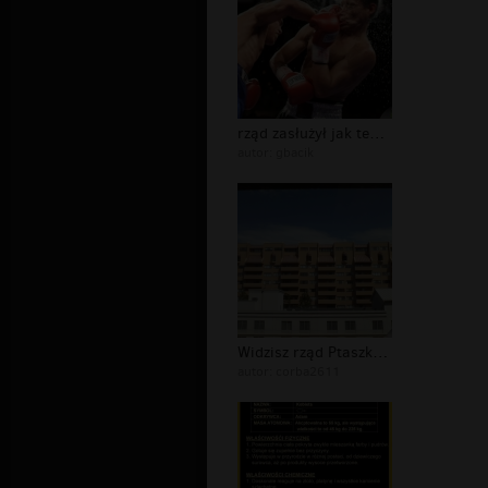
rząd zasłużył jak ten bokser na ring...
autor:
gbacik
Widzisz rząd Ptaszków ? ;)
autor:
corba2611