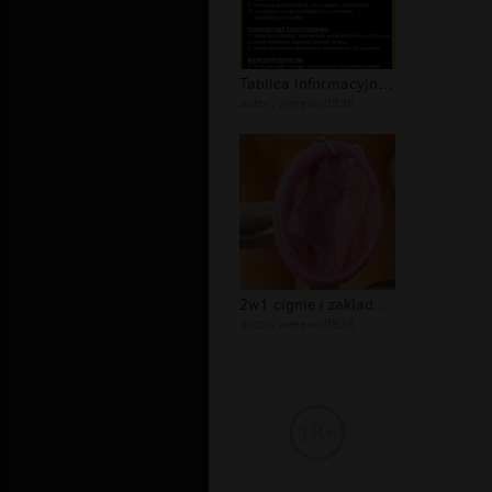
Tablica informacyjna o kobiecie
autor:
werewolf836
2w1 cignie i zaklada :)
autor:
werewolf836