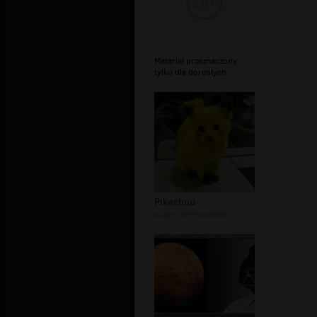
Materiał przeznaczony
tylko dla dorosłych
Pikachuu
autor:
werewolf836