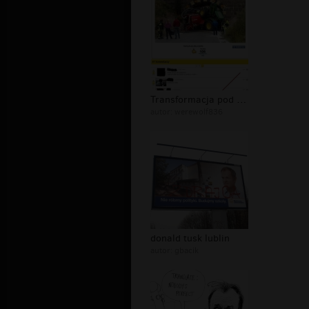
Transformacja pod mostem
autor:
werewolf836
donald tusk lublin
autor:
gbacik