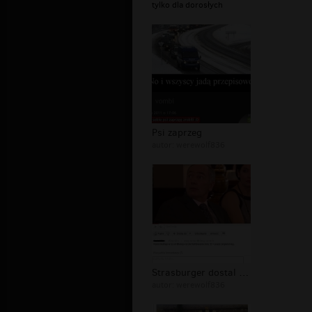
tylko dla dorosłych
Psi zaprzeg
autor:
werewolf836
Strasburger dostal po pysku
autor:
werewolf836