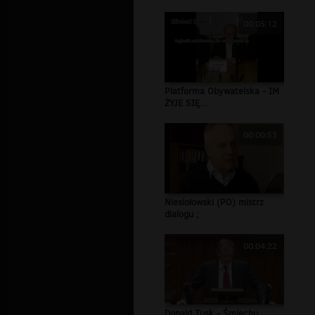
00:05:12
Platforma Obywatelska - IM
ŻYJE SIĘ...
00:00:53
Niesiołowski (PO) mistrz
dialogu ;
00:04:22
Donald Tusk - Śmiechu