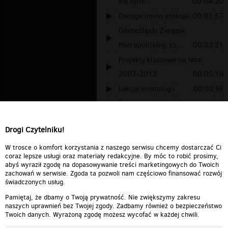
się Ajris...
00:04:20
Dwojga imion atakuje
00:01:57
Górnośląski Związek
Metropolitalny, cz...
00:03:21
Projekty kluczowe na lata
2007-2013
00:05:19
Lekcja ornitologii
00:02:58
Demokracja bezpośrednia w
Polsce... Ni...
00:06:44
Drogi Czytelniku!
Koniec koalicji, czyli jak partner
pol...
00:05:45
W trosce o komfort korzystania z naszego serwisu chcemy dostarczać Ci
coraz lepsze usługi oraz materiały redakcyjne. By móc to robić prosimy,
abyś wyraził zgodę na dopasowywanie treści marketingowych do Twoich
zachowań w serwisie. Zgoda ta pozwoli nam częściowo finansować rozwój
świadczonych usług.
Pamiętaj, że dbamy o Twoją prywatność. Nie zwiększymy zakresu
naszych uprawnień bez Twojej zgody. Zadbamy również o bezpieczeństwo
Twoich danych. Wyrażoną zgodę możesz wycofać w każdej chwili.