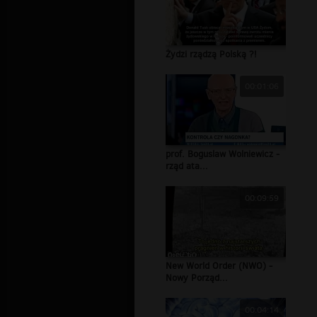
Żydzi rządzą Polską ?!
00:01:06
prof. Boguslaw Wolniewicz -
rząd ata...
00:09:59
New World Order (NWO) -
Nowy Porząd...
00:04:14