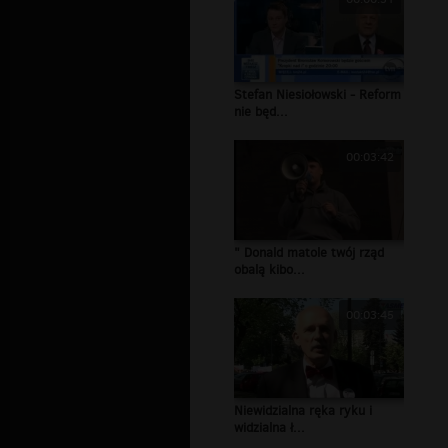
Stefan Niesiołowski - Reform
nie będ...
00:03:42
" Donald matole twój rząd
obalą kibo...
00:03:45
Niewidzialna ręka ryku i
widzialna ł...