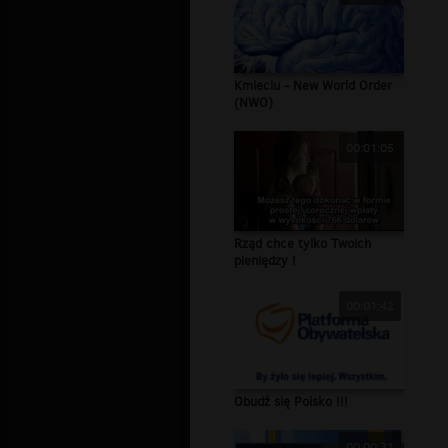
Kmieciu - New World Order
(NWO)
00:01:05
Rząd chce tylko Twoich
pieniędzy !
00:01:42
Obudź się Polsko !!!
00:00:31