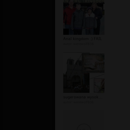
Anal kingdom :) FAIL
autor:
werewolf836
sugerowana wysokość jałmużnej
autor:
werewolf836