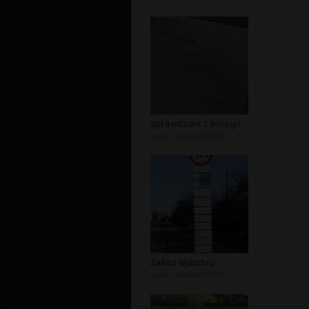
sprawdzian z bioogii
autor:
werewolf836
Zakaz wjazduu
autor:
werewolf836