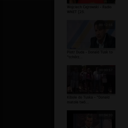
Wojciech Cejrowski - Radio
WNET [25.
00:12:55
Piotr Duda - Donald Tusk to
"tchórz...
00:00:57
Kibole do Tuska - "Donald
matole twó...
00:04:30