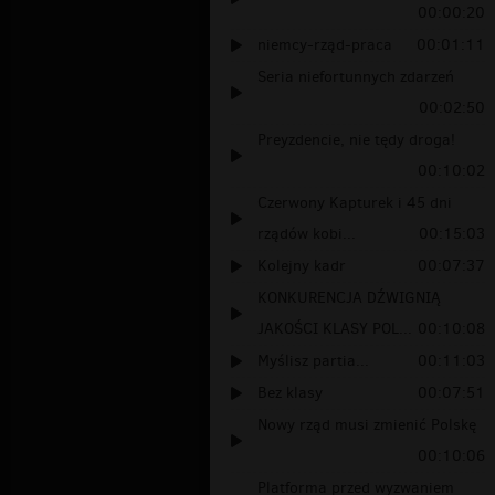
00:00:20
niemcy-rząd-praca
00:01:11
Seria niefortunnych zdarzeń
00:02:50
Preyzdencie, nie tędy droga!
00:10:02
Czerwony Kapturek i 45 dni
rządów kobi...
00:15:03
Kolejny kadr
00:07:37
KONKURENCJA DŹWIGNIĄ
JAKOŚCI KLASY POL...
00:10:08
Myślisz partia...
00:11:03
Bez klasy
00:07:51
Nowy rząd musi zmienić Polskę
00:10:06
Platforma przed wyzwaniem