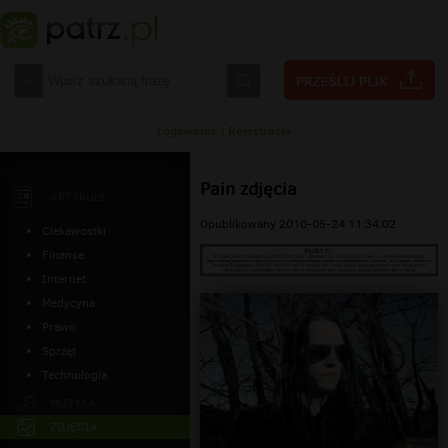
Logowanie
|
Rejestracja
Pain zdjęcia
ARTYKUŁY
Opublikowany 2010-05-24 11:34:02
Ciekawostki
Finanse
Internet
Medycyna
Prawo
Sprzęt
Technologia
MUZYKA
ZDJĘCIA