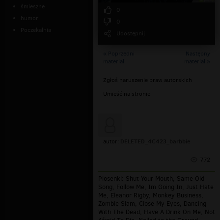
śmieszne
0
humor
0
Poczekalnia
Udostępnij
« Poprzedni
Następny
materiał
materiał »
Zgłoś naruszenie praw autorskich
Umieść na stronie
DELETED_4C423_barbbie
autor:
772
Piosenki: Shut Your Mouth, Same Old
Song, Follow Me, Im Going In, Just Hate
Me, Eleanor Rigby, Monkey Business,
Zombie Slam, Close My Eyes, Dancing
With The Dead, Have A Drink On Me, Not