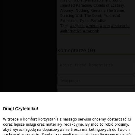
Afraid To Die, Nailed to the Ground,
Injected Paradise, Clouds of Ecstasy.
Albumy: Nothing Remains The Same,
Dancing With The Dead, Psalms of
Extinction, Cynic Paradise
Tagi:
#zdjecia
#metal
#pain
#industrial
#alternative
#swedish
Komentarze (0)
Drogi Czytelniku!
W trosce o komfort korzystania z naszego serwisu chcemy dostarczać Ci
coraz lepsze usługi oraz materiały redakcyjne. By móc to robić prosimy,
abyś wyraził zgodę na dopasowywanie treści marketingowych do Twoich
zachowań w serwisie. Zgoda ta pozwoli nam częściowo finansować rozwój