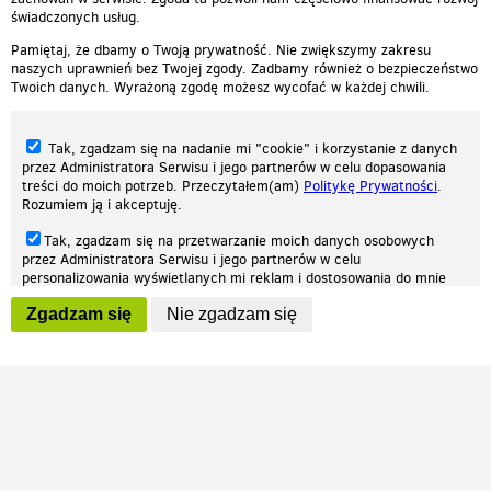
świadczonych usług.
Pamiętaj, że dbamy o Twoją prywatność. Nie zwiększymy zakresu
naszych uprawnień bez Twojej zgody. Zadbamy również o bezpieczeństwo
Twoich danych. Wyrażoną zgodę możesz wycofać w każdej chwili.
Tak, zgadzam się na nadanie mi "cookie" i korzystanie z danych
przez Administratora Serwisu i jego partnerów w celu dopasowania
treści do moich potrzeb. Przeczytałem(am)
Politykę Prywatności
.
Rozumiem ją i akceptuję.
Nasza strona internetowa używa plików cookies (tzw. ciasteczka) w celach
Tak, zgadzam się na przetwarzanie moich danych osobowych
statystycznych, reklamowych oraz funkcjonalnych. Dzięki nim możemy
przez Administratora Serwisu i jego partnerów w celu
indywidualnie dostosować stronę do twoich potrzeb. Każdy może zaakceptować
personalizowania wyświetlanych mi reklam i dostosowania do mnie
pliki cookies albo ma możliwość wyłączenia ich w przeglądarce, dzięki czemu nie
prezentowanych treści marketingowych. Przeczytałem(am)
Politykę
będą zbierane żadne informacje.
Zgadzam się
Nie zgadzam się
Prywatności
. Rozumiem ją i akceptuję.
Zapoznaj się z naszą polityką prywatności
Ok, rozumiem
Wyrażenie powyższych zgód jest dobrowolne i możesz je w dowolnym
momencie wycofać (na podstronie z
ustawieniami prywatności
),
odznaczając wybraną zgodę i klikając przycisk "nie zgadzam się", z
tym, że wycofanie zgody nie będzie miało wpływu na zgodność z
prawem przetwarzania na podstawie zgody, przed jej wycofaniem.