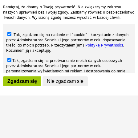
Pamiętaj, że dbamy o Twoją prywatność. Nie zwiększymy zakresu
naszych uprawnień bez Twojej zgody. Zadbamy również o bezpieczeństwo
Twoich danych. Wyrażoną zgodę możesz wycofać w każdej chwili.
Tak, zgadzam się na nadanie mi "cookie" i korzystanie z danych
przez Administratora Serwisu i jego partnerów w celu dopasowania
treści do moich potrzeb. Przeczytałem(am)
Politykę Prywatności
.
Rozumiem ją i akceptuję.
Nasza strona internetowa używa plików cookies (tzw. ciasteczka) w celach
Tak, zgadzam się na przetwarzanie moich danych osobowych
statystycznych, reklamowych oraz funkcjonalnych. Dzięki nim możemy
przez Administratora Serwisu i jego partnerów w celu
indywidualnie dostosować stronę do twoich potrzeb. Każdy może zaakceptować
personalizowania wyświetlanych mi reklam i dostosowania do mnie
pliki cookies albo ma możliwość wyłączenia ich w przeglądarce, dzięki czemu nie
prezentowanych treści marketingowych. Przeczytałem(am)
Politykę
będą zbierane żadne informacje.
Zgadzam się
Nie zgadzam się
Prywatności
. Rozumiem ją i akceptuję.
Zapoznaj się z naszą polityką prywatności
Ok, rozumiem
Wyrażenie powyższych zgód jest dobrowolne i możesz je w dowolnym
momencie wycofać (na podstronie z
ustawieniami prywatności
),
odznaczając wybraną zgodę i klikając przycisk "nie zgadzam się", z
tym, że wycofanie zgody nie będzie miało wpływu na zgodność z
prawem przetwarzania na podstawie zgody, przed jej wycofaniem.