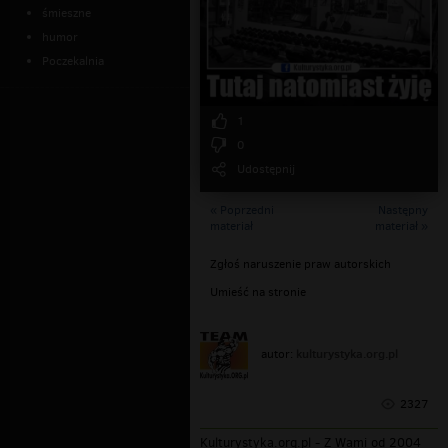
śmieszne
humor
Poczekalnia
1
0
Udostępnij
« Poprzedni
Następny
materiał
materiał »
Zgłoś naruszenie praw autorskich
Umieść na stronie
kulturystyka.org.pl
autor:
2327
Kulturystyka.org.pl - Z Wami od 2004