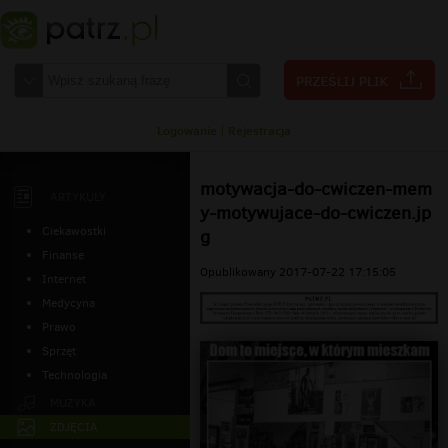
Logowanie
|
Rejestracja
motywacja-do-cwiczen-mem
ARTYKUŁY
y-motywujace-do-cwiczen.jp
Ciekawostki
g
Finanse
Opublikowany 2017-07-22 17:15:05
Internet
Medycyna
Prawo
Sprzęt
Technologia
MUZYKA
ZDJĘCIA