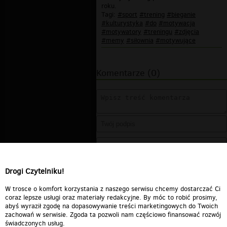
roku.
Tagi:
#sport
#trening
#bieganie
#kulturystyka
#do
#motywacja
#motywatory
#treningu
#zdjęcia
#memy
#siłownia
#motywujące
Komentarze (0)
Drogi Czytelniku!
W trosce o komfort korzystania z naszego serwisu chcemy dostarczać Ci
coraz lepsze usługi oraz materiały redakcyjne. By móc to robić prosimy,
abyś wyraził zgodę na dopasowywanie treści marketingowych do Twoich
zachowań w serwisie. Zgoda ta pozwoli nam częściowo finansować rozwój
świadczonych usług.