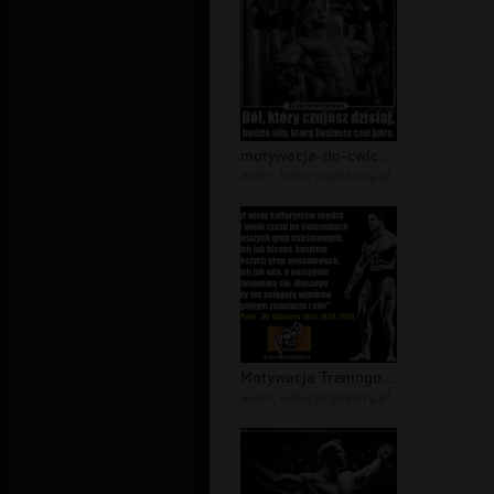
motywacja-do-cwiczen-memy-cytaty-490...
autor:
kulturystyka.org.pl
Motywacja Treningowa - memy i cytaty...
autor:
kulturystyka.org.pl