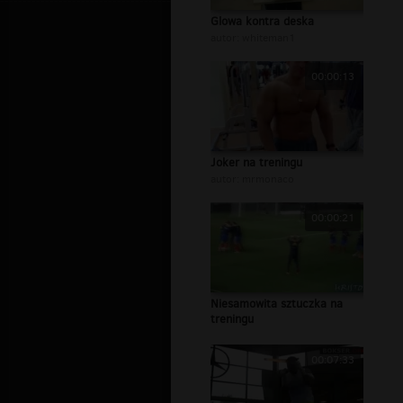
Glowa kontra deska
autor:
whiteman1
00:00:13
Joker na treningu
autor:
mrmonaco
00:00:21
Niesamowita sztuczka na
treningu
00:07:33