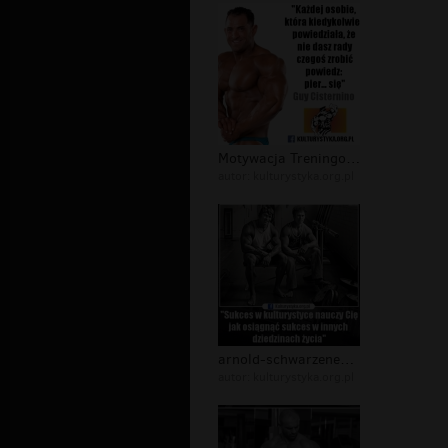
Motywacja Treningowa - memy i cytaty...
autor:
kulturystyka.org.pl
arnold-schwarzenegger-motywacja-do-t...
autor:
kulturystyka.org.pl