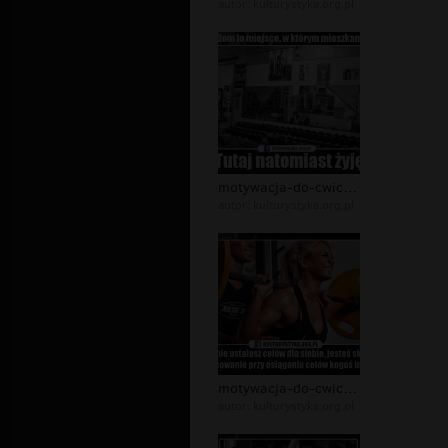
autor:
kulturystyka.org.pl
motywacja-do-cwiczen-memy-motywujace...
autor:
kulturystyka.org.pl
motywacja-do-cwiczen-memy.jpg
autor:
kulturystyka.org.pl