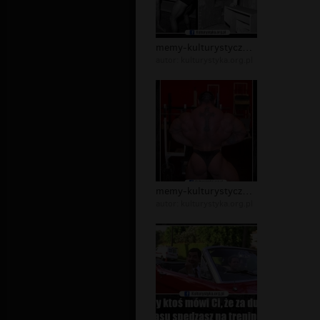
memy-kulturystyczne-arnold-zawody-ku...
autor:
kulturystyka.org.pl
memy-kulturystyczne-masa-miesniowa-k...
autor:
kulturystyka.org.pl