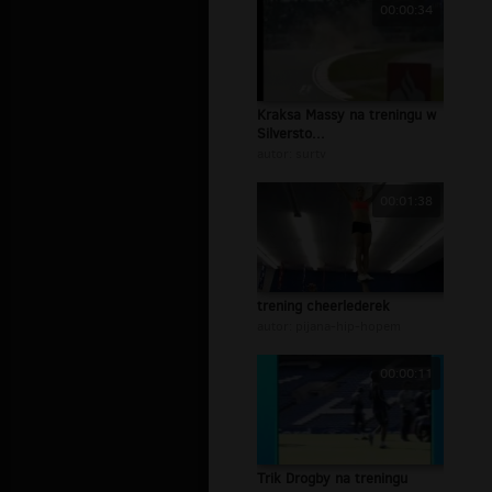
00:00:34
Kraksa Massy na treningu w
Silversto...
autor:
surtv
00:01:38
trening cheerlederek
autor:
pijana-hip-hopem
00:00:11
Trik Drogby na treningu