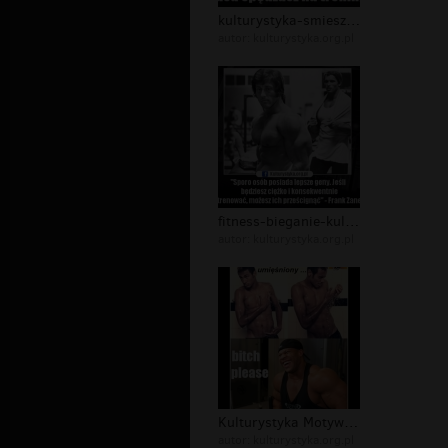
kulturystyka-smieszne-memy-kulturyst...
autor:
kulturystyka.org.pl
fitness-bieganie-kulturystyka-motywa...
autor:
kulturystyka.org.pl
Kulturystyka Motywacja #1
autor:
kulturystyka.org.pl