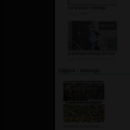
tak wracam z treningu
autor:
sadek
00:00:05
ja podczas treningu parkour
autor:
DELETED_19E38_pit13
Zdjęcia - treningu
silownia-kulturystyka-trening-dieta-...