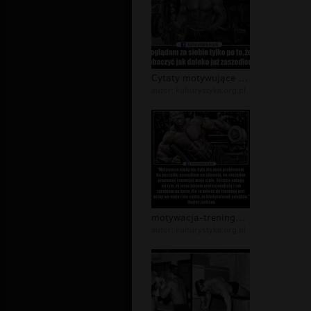
Cytaty motywujące do treningu, kultu...
autor:
kulturystyka.org.pl
motywacja-treningowa-kulturystyka-cy...
autor:
kulturystyka.org.pl