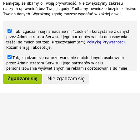
Pamiętaj, że dbamy o Twoją prywatność. Nie zwiększymy zakresu
naszych uprawnień bez Twojej zgody. Zadbamy również o bezpieczeństwo
Twoich danych. Wyrażoną zgodę możesz wycofać w każdej chwili.
Tak, zgadzam się na nadanie mi "cookie" i korzystanie z danych
przez Administratora Serwisu i jego partnerów w celu dopasowania
treści do moich potrzeb. Przeczytałem(am)
Politykę Prywatności
.
Rozumiem ją i akceptuję.
Nasza strona internetowa używa plików cookies (tzw. ciasteczka) w celach
Tak, zgadzam się na przetwarzanie moich danych osobowych
statystycznych, reklamowych oraz funkcjonalnych. Dzięki nim możemy
przez Administratora Serwisu i jego partnerów w celu
indywidualnie dostosować stronę do twoich potrzeb. Każdy może zaakceptować
personalizowania wyświetlanych mi reklam i dostosowania do mnie
pliki cookies albo ma możliwość wyłączenia ich w przeglądarce, dzięki czemu nie
prezentowanych treści marketingowych. Przeczytałem(am)
Politykę
będą zbierane żadne informacje.
Zgadzam się
Nie zgadzam się
Prywatności
. Rozumiem ją i akceptuję.
Zapoznaj się z naszą polityką prywatności
Ok, rozumiem
Wyrażenie powyższych zgód jest dobrowolne i możesz je w dowolnym
momencie wycofać (na podstronie z
ustawieniami prywatności
),
odznaczając wybraną zgodę i klikając przycisk "nie zgadzam się", z
tym, że wycofanie zgody nie będzie miało wpływu na zgodność z
prawem przetwarzania na podstawie zgody, przed jej wycofaniem.
Patrz.pl