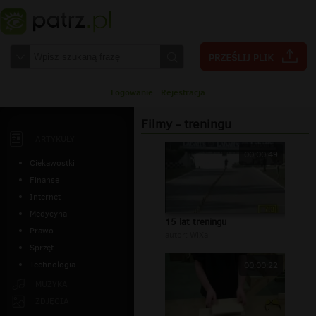
Logowanie
|
Rejestracja
Filmy - treningu
ARTYKUŁY
00:00:49
Ciekawostki
Finanse
Internet
Medycyna
15 lat treningu
Prawo
autor:
WiXa
Sprzęt
Technologia
00:00:22
MUZYKA
ZDJĘCIA