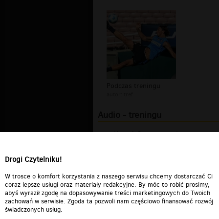
Podczas treningu
autor:
tref
Audio - treningu
Henryk Stawasz po 1. treningu.
00:02:46
Drogi Czytelniku!
z treningu ojczyzny futbolu
00:00:11
W trosce o komfort korzystania z naszego serwisu chcemy dostarczać Ci
coraz lepsze usługi oraz materiały redakcyjne. By móc to robić prosimy,
abyś wyraził zgodę na dopasowywanie treści marketingowych do Twoich
zachowań w serwisie. Zgoda ta pozwoli nam częściowo finansować rozwój
świadczonych usług.