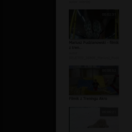
autor:
wierzej
00:02:31
Mariusz Pudzianowski - filmik
z tren...
autor:
DELETED_38B0E_Mariusz_Pudzianowsk
00:00:52
Filmik z Treningu Akro
00:00:21