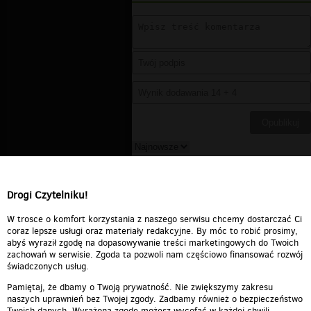
Regit
▪
2010-06-04 04:49:35
i do czego to?
Drogi Czytelniku!
Odpowiedz
0
0
Zgłoś treść
W trosce o komfort korzystania z naszego serwisu chcemy dostarczać Ci
coraz lepsze usługi oraz materiały redakcyjne. By móc to robić prosimy,
abyś wyraził zgodę na dopasowywanie treści marketingowych do Twoich
zachowań w serwisie. Zgoda ta pozwoli nam częściowo finansować rozwój
świadczonych usług.
Pamiętaj, że dbamy o Twoją prywatność. Nie zwiększymy zakresu
naszych uprawnień bez Twojej zgody. Zadbamy również o bezpieczeństwo
Twoich danych. Wyrażoną zgodę możesz wycofać w każdej chwili.