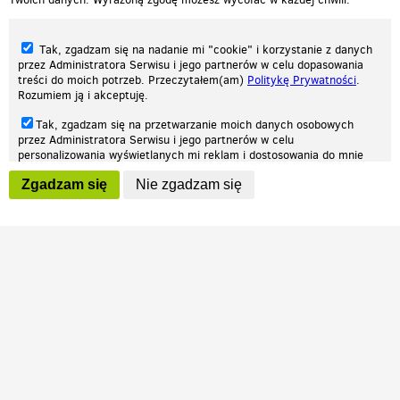
Tak, zgadzam się na nadanie mi "cookie" i korzystanie z danych
przez Administratora Serwisu i jego partnerów w celu dopasowania
treści do moich potrzeb. Przeczytałem(am)
Politykę Prywatności
.
Rozumiem ją i akceptuję.
Nasza strona internetowa używa plików cookies (tzw. ciasteczka) w celach
Tak, zgadzam się na przetwarzanie moich danych osobowych
statystycznych, reklamowych oraz funkcjonalnych. Dzięki nim możemy
przez Administratora Serwisu i jego partnerów w celu
indywidualnie dostosować stronę do twoich potrzeb. Każdy może zaakceptować
personalizowania wyświetlanych mi reklam i dostosowania do mnie
pliki cookies albo ma możliwość wyłączenia ich w przeglądarce, dzięki czemu nie
prezentowanych treści marketingowych. Przeczytałem(am)
Politykę
będą zbierane żadne informacje.
Zgadzam się
Nie zgadzam się
Prywatności
. Rozumiem ją i akceptuję.
Zapoznaj się z naszą polityką prywatności
Ok, rozumiem
Wyrażenie powyższych zgód jest dobrowolne i możesz je w dowolnym
momencie wycofać (na podstronie z
ustawieniami prywatności
),
odznaczając wybraną zgodę i klikając przycisk "nie zgadzam się", z
tym, że wycofanie zgody nie będzie miało wpływu na zgodność z
prawem przetwarzania na podstawie zgody, przed jej wycofaniem.
Patrz.pl
Strona główna
Regulamin