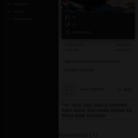
śmieszne
humor
0
Poczekalnia
0
Udostępnij
« Poprzedni
Następny
materiał
materiał »
Zgłoś naruszenie praw autorskich
Umieść na stronie
autor: Anonim
1629
Tagi:
#mac
#psy
#policja
#rewolwer
#ipod
#hemp
#gru
#apple
#iphone
#jp
#firma
#ipad
#irewolwer
Komentarze (1)