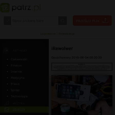
Logowanie
|
Rejestracja
iRewolwer
ARTYKUŁY
Opublikowany 2010-06-04 00:20:30
Ciekawostki
Finanse
Internet
Medycyna
Prawo
Sprzęt
Technologia
MUZYKA
ZDJĘCIA