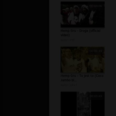
00:04:06
Hemp Gru - Droga (official
video)
autor:
tref
00:03:39
Hemp Gru - To jest to (Coco
Jambo bl...
autor:
juks1
00:03:49