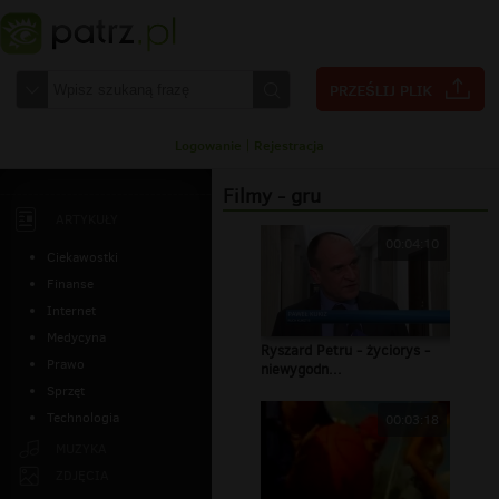
Logowanie
|
Rejestracja
Filmy - gru
ARTYKUŁY
00:04:10
Ciekawostki
Finanse
Internet
Medycyna
Ryszard Petru - życiorys -
Prawo
niewygodn...
Sprzęt
Technologia
00:03:18
MUZYKA
ZDJĘCIA