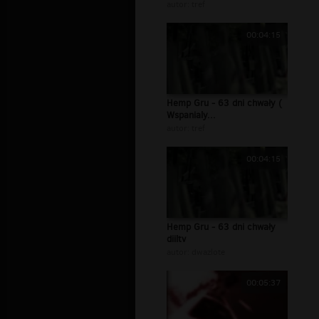
autor:
tref
00:04:15
Hemp Gru - 63 dni chwały (
Wspanialy...
autor:
tref
00:04:15
Hemp Gru - 63 dni chwały
diiltv
autor:
dwazlote
00:05:37