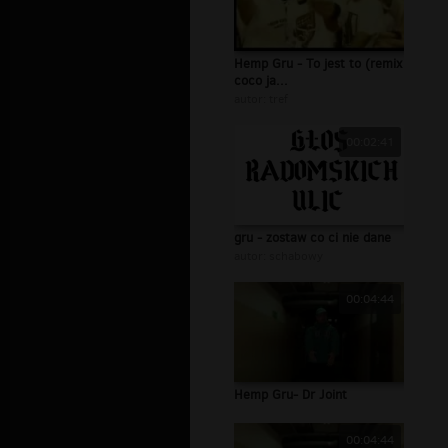
Hemp Gru - To jest to (remix
coco ja...
autor:
tref
00:02:41
gru - zostaw co ci nie dane
autor:
schabowy
00:04:44
Hemp Gru- Dr Joint
00:04:44