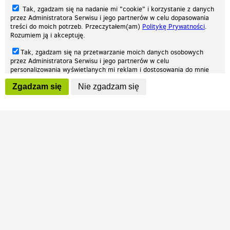
Tak, zgadzam się na nadanie mi "cookie" i korzystanie z danych
przez Administratora Serwisu i jego partnerów w celu dopasowania
treści do moich potrzeb. Przeczytałem(am)
Politykę Prywatności
.
Rozumiem ją i akceptuję.
Nasza strona internetowa używa plików cookies (tzw. ciasteczka) w celach
Tak, zgadzam się na przetwarzanie moich danych osobowych
statystycznych, reklamowych oraz funkcjonalnych. Dzięki nim możemy
przez Administratora Serwisu i jego partnerów w celu
indywidualnie dostosować stronę do twoich potrzeb. Każdy może zaakceptować
personalizowania wyświetlanych mi reklam i dostosowania do mnie
pliki cookies albo ma możliwość wyłączenia ich w przeglądarce, dzięki czemu nie
prezentowanych treści marketingowych. Przeczytałem(am)
Politykę
będą zbierane żadne informacje.
Zgadzam się
Nie zgadzam się
Prywatności
. Rozumiem ją i akceptuję.
Zapoznaj się z naszą polityką prywatności
Ok, rozumiem
Wyrażenie powyższych zgód jest dobrowolne i możesz je w dowolnym
momencie wycofać (na podstronie z
ustawieniami prywatności
),
odznaczając wybraną zgodę i klikając przycisk "nie zgadzam się", z
tym, że wycofanie zgody nie będzie miało wpływu na zgodność z
prawem przetwarzania na podstawie zgody, przed jej wycofaniem.
Patrz.pl
Strona główna
Regulamin
Polityka prywatności
Wszelkie prawa zastrzeżone © 2026 Patrz.pl