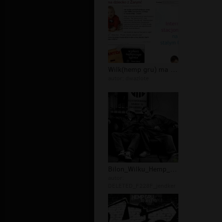
Wilk(hemp gru) ma dziecko..
autor:
dwazlote
Bilon_Wilku_Hemp_Gru .....
autor:
DELETED_F228F_jendker