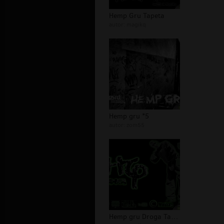
Hemp Gru Tapeta
autor:
magikq
Hemp gru *5
autor:
zom55
Hemp gru Droga Tapeta