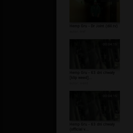
Hemp Gru - Dr Joint (diil.tv)
autor:
tref
00:04:15
Hemp Gru - 63 dni chwały
[klip weed]...
autor:
weed
00:04:15
Hemp Gru - 63 dni chwały
(official v...