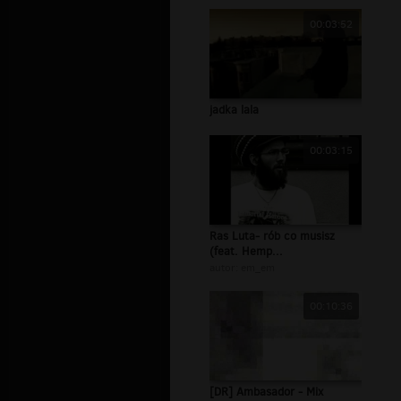
00:03:52
jadka lala
00:03:15
Ras Luta- rób co musisz
(feat. Hemp...
autor:
em_em
00:10:36
[DR] Ambasador - Mix