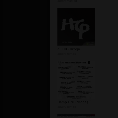
autor:
magikq
diil HG Droga
autor:
zom55
Hemp Gru (droga) Trasa Koncertowa 20...
autor:
zom55