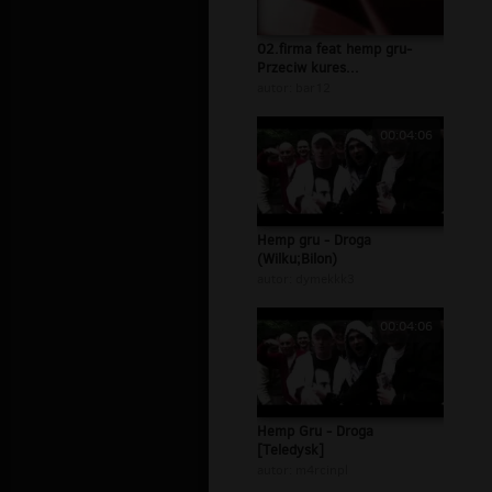
02.firma feat hemp gru-
Przeciw kures...
autor:
bar12
00:04:06
Hemp gru - Droga
(Wilku;Bilon)
autor:
dymekkk3
00:04:06
Hemp Gru - Droga
[Teledysk]
autor:
m4rcinpl