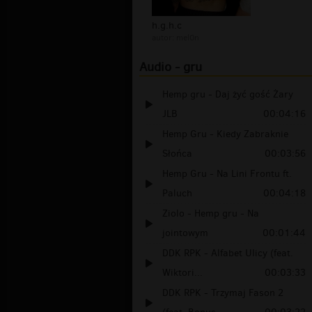
h.g.h.c
autor:
mel0n
Audio - gru
Hemp gru - Daj żyć gość Żary
JLB
00:04:16
Hemp Gru - Kiedy Zabraknie
Słońca
00:03:56
Hemp Gru - Na Lini Frontu ft.
Paluch
00:04:18
Ziolo - Hemp gru - Na
jointowym
00:01:44
DDK RPK - Alfabet Ulicy (feat.
Wiktori...
00:03:33
DDK RPK - Trzymaj Fason 2