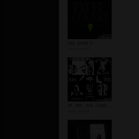
DIIL GANG 5
autor:
zom55
JP , NDL ,DIIL GANG .....
autor:
zom55