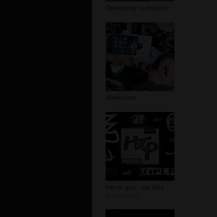
Osiedlowy radiowóz w UK
iRewolwer
hemp gru , zip sklad i tp..
autor:
m4t3j