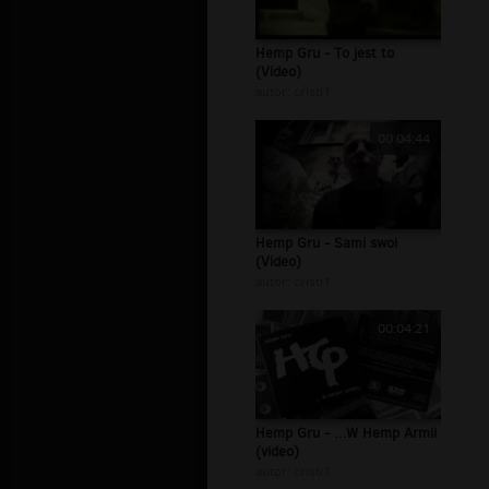
Hemp Gru - To jest to
(Video)
autor:
cristi1
00:04:44
Hemp Gru - Sami swoi
(Video)
autor:
cristi1
00:04:21
Hemp Gru - ...W Hemp Armii
(video)
autor:
cristi1