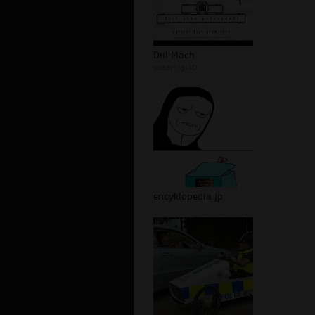
Diil Mach
autor:
igi40
encyklopedia jp