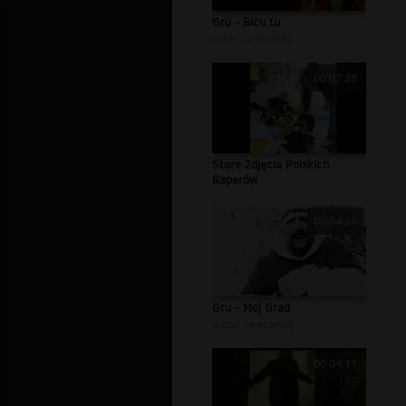
Gru - Bicu tu
autor:
jareczekkk
00:07:39
Stare Zdjęcia Polskich
Raperów
00:04:26
Gru - Moj Grad
autor:
jareczekkk
00:04:11