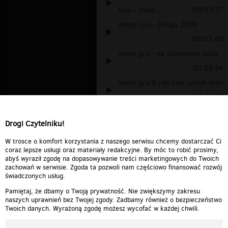
Gru - Ulica...
00:03:37
Hemp Gru - Droga 2009
00:03:40
hemp gru - na jointowym kacu
00:05:34
hemp gru & ras luta, jasiek mbh
- na j...
00:05:36
Dj steez cuts mix (DT)
00:03:49
Drogi Czytelniku!
hemp gru - na jointowym kacu
feat zary...
00:05:35
W trosce o komfort korzystania z naszego serwisu chcemy dostarczać Ci
coraz lepsze usługi oraz materiały redakcyjne. By móc to robić prosimy,
abyś wyraził zgodę na dopasowywanie treści marketingowych do Twoich
zachowań w serwisie. Zgoda ta pozwoli nam częściowo finansować rozwój
świadczonych usług.
Pamiętaj, że dbamy o Twoją prywatność. Nie zwiększymy zakresu
naszych uprawnień bez Twojej zgody. Zadbamy również o bezpieczeństwo
Twoich danych. Wyrażoną zgodę możesz wycofać w każdej chwili.