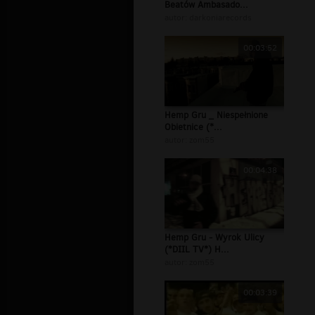
Beatów Ambasado...
autor:
darkoniarecords
00:03:52
Hemp Gru _ Niespełnione
Obietnice (*...
autor:
zom55
00:04:38
Hemp Gru - Wyrok Ulicy
(*DIIL TV*) H...
autor:
zom55
00:03:39