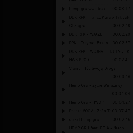
(feat. Bonus...
00:03:22
hemp gru wwo feat
00:03:17
DDK RPK - Tancz Kurwo Tak Jak
Ci Zagra...
00:02:49
DDK RPK - WJAZD
00:02:20
RPK - Trzymaj Fason
00:02:57
DDK RPK - WOJNA FT.DJ TACTIK
NWS PROD...
00:02:41
Vienio - Iść Swoją Drogą
00:03:46
Hemp Gru - Życie Warszawy
00:04:04
Hemp Gru - HWDP
00:04:27
Prosto 600V - Zrób To
00:07:47
strzal hemp gru
00:02:46
HEMP GRU feat. PEJA - Niech