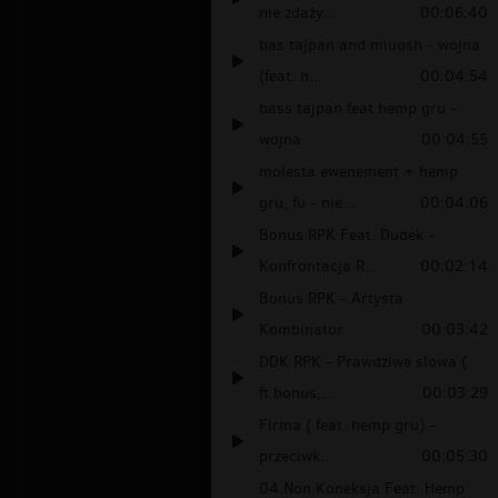
nie zdaży...
00:06:40
bas tajpan and miuosh - wojna
(feat. h...
00:04:54
bass tajpan feat hemp gru -
wojna
00:04:55
molesta ewenement + hemp
gru, fu - nie...
00:04:06
Bonus RPK Feat. Dudek -
Konfrontacja R...
00:02:14
Bonus RPK - Artysta
Kombinator
00:03:42
DDK RPK - Prawdziwe slowa (
ft.bonus,...
00:03:29
Firma ( feat. hemp gru) -
przeciwk...
00:05:30
04.Non Koneksja Feat. Hemp