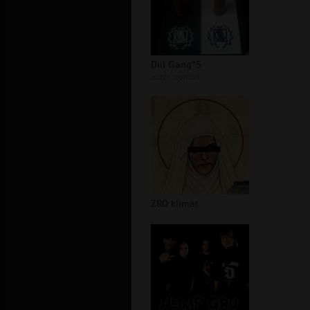
Diil Gang*5
autor:
zom55
ZRO klimat